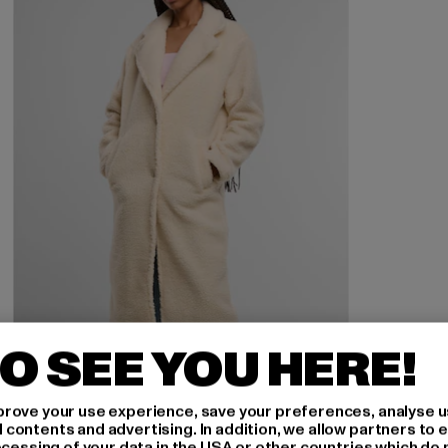
O SEE YOU HERE!
URBAN CLASSICS
rove your use experience, save your preferences, analyse u
Ladies Teddy Long
ontents and advertising. In addition, we allow partners to e
ocessing of your data in the USA or other countries which do 