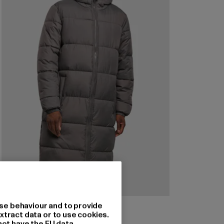
URBAN CLASSICS
se behaviour and to provide
Mens Long Puffer Coat
xtract data or to use cookies.
not have the EU data