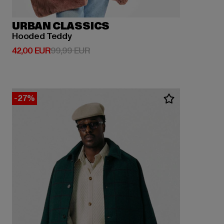
URBAN CLASSICS
Hooded Teddy
Derzeitiger Preis: 42,00 EUR
Aktionspreis: 99,99 EUR
42,00 EUR
99,99 EUR
-27%