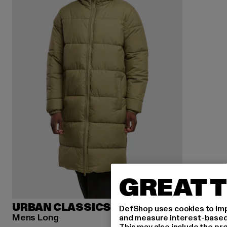
GREAT T
URBAN CLASSICS
DefShop uses cookies to imp
Mens Long
and measure interest-based c
This may also include the pr