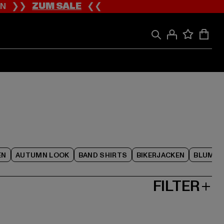
ION ❯❯
ZUM SALE
❮❮
EN
AUTUMN LOOK
BAND SHIRTS
BIKERJACKEN
BLUME
FILTER