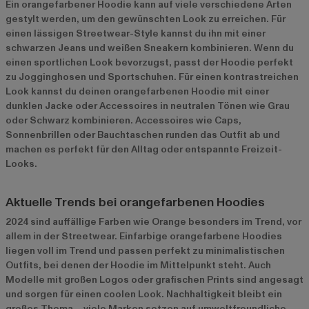
Ein orangefarbener Hoodie kann auf viele verschiedene Arten
gestylt werden, um den gewünschten Look zu erreichen. Für
einen lässigen Streetwear-Style kannst du ihn mit einer
schwarzen Jeans und weißen Sneakern kombinieren. Wenn du
einen sportlichen Look bevorzugst, passt der Hoodie perfekt
zu Jogginghosen und Sportschuhen. Für einen kontrastreichen
Look kannst du deinen orangefarbenen Hoodie mit einer
dunklen Jacke oder Accessoires in neutralen Tönen wie Grau
oder Schwarz kombinieren. Accessoires wie Caps,
Sonnenbrillen oder Bauchtaschen runden das Outfit ab und
machen es perfekt für den Alltag oder entspannte Freizeit-
Looks.
Aktuelle Trends bei orangefarbenen Hoodies
2024 sind auffällige Farben wie Orange besonders im Trend, vor
allem in der Streetwear. Einfarbige orangefarbene Hoodies
liegen voll im Trend und passen perfekt zu minimalistischen
Outfits, bei denen der Hoodie im Mittelpunkt steht. Auch
Modelle mit großen Logos oder grafischen Prints sind angesagt
und sorgen für einen coolen Look. Nachhaltigkeit bleibt ein
großes Thema – viele Marken setzen auf umweltfreundliche