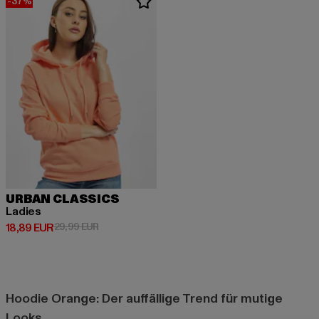
-37%
URBAN CLASSICS
Ladies
Derzeitiger Preis: 18,89 EUR
Aktionspreis: 29,99 EUR
18,89 EUR
29,99 EUR
Hoodie Orange: Der auffällige Trend für mutige
Looks