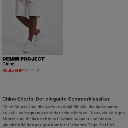
DENIM PROJECT
Chino
Derzeitiger Preis: 25,85 EUR
Aktionspreis: 54,99 EUR
25,85 EUR
54,99 EUR
Chino Shorts: Der elegante Sommerklassiker
Chino Shorts sind die perfekte Wahl für alle, die im Sommer
stilvoll und bequem gekleidet sein möchten. Diese vielseitigen
Shorts sind für ihre zeitlose Eleganz bekannt und bieten
gleichzeitig den nötigen Komfort für warme Tage. Bei Def-