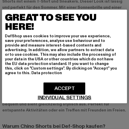
Shorts mit einem T-Shirt und Sneakers. Dieser Look ist lässig
und perfekt für den Sommer. Mit einer Sonnenbrille und einer
leichten Tasche rundest du das Outfit ab und bleibst cool und
GREAT TO SEE YOU
komfortabel zugleich.
HERE!
Sommerlicher Chic mit Hemd und Loafern
DefShop uses cookies to improve your use experience,
save your preferences, analyse use behaviour and to
Ein eleganter Sommerlook gelingt dir mit einem Hemd und
provide and measure interest-based contents and
Loafern zu deinen Chino Shorts. Diese Kombination ist ideal für
advertising. In addition, we allow partners to extract data
or to use cookies. This may also include the processing of
schickere Anlässe oder auch ein sommerliches Dinner.
your data in the USA or other countries which do not have
Besonders gut passen dazu Accessoires wie eine Uhr oder ein
the EU data protection standard. If you want to change
Ledergürtel, die dem Outfit eine edle Note verleihen.
this, click on "Custom settings". By clicking on "Accept" you
agree to this.
Data protection
Sportlicher Style mit Poloshirt und Slip-Ons
ACCEPT
Für einen sportlich-eleganten Look kombinierst du deine Chino
INDIVIDUAL SETTINGS
Shorts mit einem Poloshirt und Slip-Ons. Dieser Style ist
bequem und sieht gleichzeitig stylisch aus. Perfekt für
entspannte Aktivitäten oder ein Treffen mit Freunden im Freien.
Warum Chino Shorts bei Def-Shop kaufen?