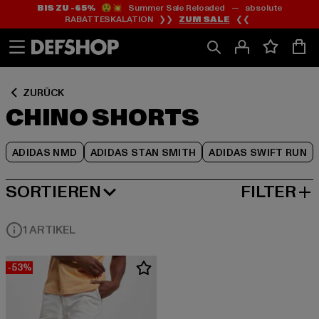
BIS ZU -65%
😲💥 Summer Sale Reloaded — absolute
Zum
Zum
Zum
RABATTESKALATION ❯❯
ZUM SALE
❮❮
Inhalt
Fußzeile
Produktraster
springen
springen
springen
ZURÜCK
CHINO SHORTS
ADIDAS NMD
ADIDAS STAN SMITH
ADIDAS SWIFT RUN
SORTIEREN
FILTER
BELIEBTESTE
1 ARTIKEL
-53%