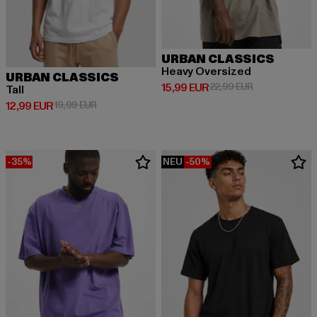
URBAN CLASSICS
Heavy Oversized
URBAN CLASSICS
Derzeitiger Preis: 15,99 EUR
Aktionspreis: 
15,99 EUR
22,99 EUR
Tall
Derzeitiger Preis: 12,99 EUR
Aktionspreis: 19,99 EUR
12,99 EUR
19,99 EUR
-35%
NEU
-50%