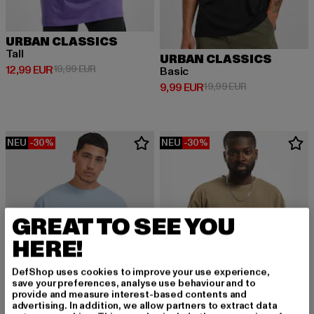
URBAN CLASSICS
Tall
URBAN CLASSICS
Derzeitiger Preis: 12,99 EUR
Aktionspreis: 19,99 EUR
12,99 EUR
19,99 EUR
Basic
Derzeitiger Preis: 9,99 EUR
Aktionspreis: 1
9,99 EUR
19,99 EUR
NEU
-30%
NEU
-30%
GREAT TO SEE YOU
HERE!
DefShop uses cookies to improve your use experience,
save your preferences, analyse use behaviour and to
provide and measure interest-based contents and
advertising. In addition, we allow partners to extract data