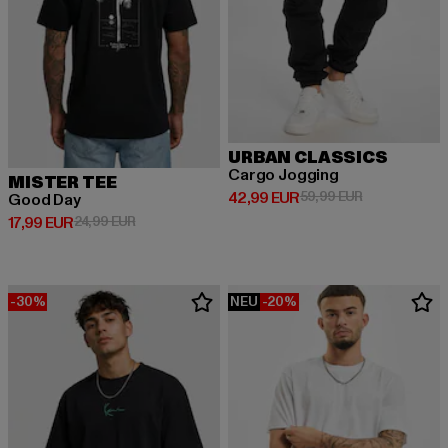
URBAN CLASSICS
Cargo Jogging
MISTER TEE
Derzeitiger Preis: 42,99 EUR
Aktionspreis:
42,99 EUR
59,99 EUR
Good Day
Derzeitiger Preis: 17,99 EUR
Aktionspreis: 24,99 EUR
17,99 EUR
24,99 EUR
-30%
NEU
-20%