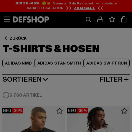
BIS ZU -65%
😲💥 Summer Sale Reloaded — absolute
Zum
Zum
Zum
RABATTESKALATION ❯❯
ZUM SALE
❮❮
Inhalt
Fußzeile
Produktraster
springen
springen
springen
ZURÜCK
T-SHIRTS & HOSEN
ADIDAS NMD
ADIDAS STAN SMITH
ADIDAS SWIFT RUN
SORTIEREN
FILTER
BELIEBTESTE
9,780 ARTIKEL
NEU
-30%
NEU
-30%