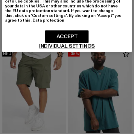
or to use cookies. This may also include the processing of
your data in the USA or other countries which do not have
URBAN CLASSICS
the EU data protection standard. If you want to change
Heavy Oversized
this, click on "Custom settings". By clicking on "Accept" you
URBAN CLASSICS
agree to this.
Data protection
Derzeitiger Preis: 15,99 EUR
Aktionspreis: 
15,99 EUR
22,99 EUR
Heavy Oversized
Derzeitiger Preis: 15,99 EUR
Aktionspreis: 22,99 EUR
15,99 EUR
22,99 EUR
ACCEPT
INDIVIDUAL SETTINGS
NEU
-35%