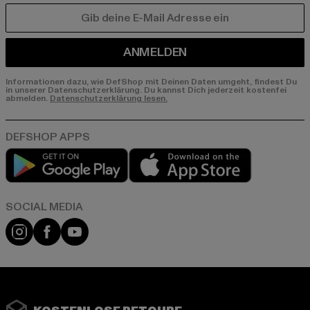
E-MAIL
ANMELDEN
Informationen dazu, wie DefShop mit Deinen Daten umgeht, findest Du
in unserer Datenschutzerklärung. Du kannst Dich jederzeit kostenfei
abmelden.
Datenschutzerklärung lesen.
Play market
App store
Instagram
Facebook
YouTube