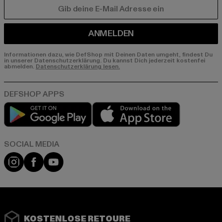
E-MAIL
ANMELDEN
Informationen dazu, wie DefShop mit Deinen Daten umgeht, findest Du
in unserer Datenschutzerklärung. Du kannst Dich jederzeit kostenfei
abmelden.
Datenschutzerklärung lesen.
Play market
App store
Instagram
Facebook
YouTube
KOSTENLOSE RETOURE