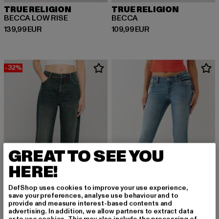
TRUE RELIGION
TRUE RELIGION
BECCA LOW RISE
BECCA
Derzeitiger Preis: 139,99 EUR
Derzeitiger Preis: 109,99 EUR
139,99 EUR
109,99 EUR
-32%
GREAT TO SEE YOU
HERE!
DefShop uses cookies to improve your use experience,
save your preferences, analyse use behaviour and to
provide and measure interest-based contents and
advertising. In addition, we allow partners to extract data
URBAN CLASSICS
TRUE RELIGION