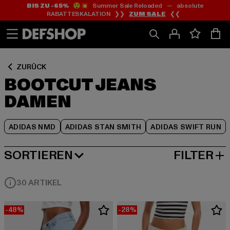
BIS ZU -65%
😲💥 Summer Sale Reloaded — absolute
Zum
Zum
Zum
RABATTESKALATION ❯❯
ZUM SALE
❮❮
Inhalt
Fußzeile
Produktraster
springen
springen
springen
ZURÜCK
BOOTCUT JEANS
DAMEN
ADIDAS NMD
ADIDAS STAN SMITH
ADIDAS SWIFT RUN
SORTIEREN
FILTER
BELIEBTESTE
30 ARTIKEL
-48%
-28%