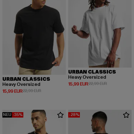
URBAN CLASSICS
Heavy Oversized
URBAN CLASSICS
Derzeitiger Preis: 15,99 EUR
Aktionspreis: 
15,99 EUR
22,99 EUR
Heavy Oversized
Derzeitiger Preis: 15,99 EUR
Aktionspreis: 22,99 EUR
15,99 EUR
22,99 EUR
NEU
-35%
-28%