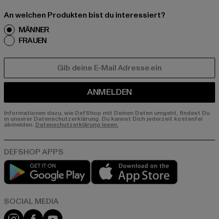
An welchen Produkten bist du interessiert?
MÄNNER
FRAUEN
E-MAIL
ANMELDEN
Informationen dazu, wie DefShop mit Deinen Daten umgeht, findest Du
in unserer Datenschutzerklärung. Du kannst Dich jederzeit kostenfei
abmelden.
Datenschutzerklärung lesen.
Play market
App store
Instagram
Facebook
YouTube