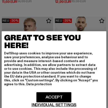
Derzeitiger Preis: 11,69 EUR
Aktionspreis: 14,99 EUR
Derzeitiger Preis: 12,99 EUR
Aktionspreis: 
11,69 EUR
14,99 EUR
12,99 EUR
19,99 EUR
NEU
-30%
NEU
-35%
GREAT TO SEE YOU
HERE!
DefShop uses cookies to improve your use experience,
save your preferences, analyse use behaviour and to
provide and measure interest-based contents and
advertising. In addition, we allow partners to extract data
or to use cookies. This may also include the processing of
your data in the USA or other countries which do not have
the EU data protection standard. If you want to change
this, click on "Custom settings". By clicking on "Accept" you
agree to this.
Data protection
URBAN CLASSICS
Tall Tee
URBAN CLASSICS
ACCEPT
Derzeitiger Preis: 12,99 EUR
Aktionspreis: 
12,99 EUR
19,99 EUR
Heavy Oversized
Derzeitiger Preis: 15,99 EUR
Aktionspreis: 22,99 EUR
15,99 EUR
22,99 EUR
INDIVIDUAL SETTINGS