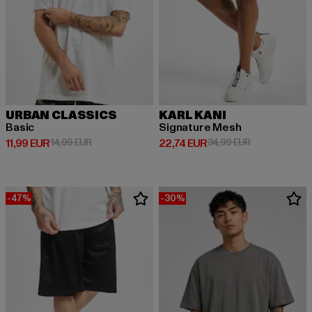
URBAN CLASSICS
KARL KANI
Basic
Signature Mesh
Derzeitiger Preis: 11,99 EUR
Aktionspreis: 14,99 EUR
Derzeitiger Preis: 22,74 EUR
Aktionspreis: 
11,99 EUR
14,99 EUR
22,74 EUR
34,99 EUR
-47%
-30%