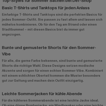
Top-Styles für Sommer Sachen bei Def-Shop
Basic T-Shirts und Tanktops für jeden Anlass
Einfarbige T-Shirts und Tanktops
sind die perfekten Basics für
jedes Sommer-Outfit. Sie passen zu fast allem und lassen sich
mühelos kombinieren. Ob für den Tag am Strand oder einen
Stadtbummel – mit diesen Basics bist du immer gut
angezogen.
Bunte und gemusterte Shorts für den Sommer-
Vibe
Für alle, die gerne Farbe bekennen, sind bunte und gemusterte
Shorts die richtige Wahl. Diese Designs setzen modische
Akzente und sorgen für einen echten Sommer-Vibe. Kombiniert
mit einem schlichten Oberteil kommen die Muster besonders
gut zur Geltung und machen dein Outfit einzigartig.
Leichte Sommerjacken für kühle Abende
Für die kühleren Sommerabende ist eine leichte Jacke ideal.
Ob eine dünne Bomberjacke, ein Windbreaker oder eine leichte