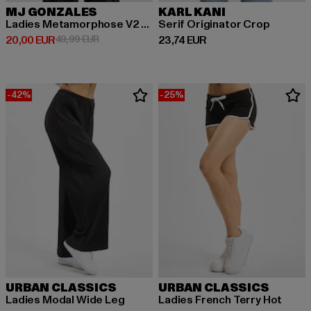
MJ GONZALES
KARL KANI
Ladies Metamorphose V2 x Heavy Oversized
Serif Originator Crop
Derzeitiger Preis: 20,00 EUR
Aktionspreis: 49,99 EUR
Derzeitiger Preis: 23,74 EUR
20,00 EUR
49,99 EUR
23,74 EUR
-42%
-25%
URBAN CLASSICS
URBAN CLASSICS
Ladies Modal Wide Leg
Ladies French Terry Hot