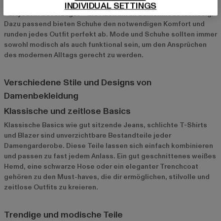
Freizeitlook, ein elegantes Business-Outfit oder ein stylisches
INDIVIDUAL SETTINGS
Partyoutfit bevorzugst – die Auswahl an Damenmode ist riesig.
Dazu passend bieten Schuhe den notwendigen Komfort und
runden jedes Outfit perfekt ab. Mode und Schuhe sollten immer
sowohl modisch als auch funktional sein, um den Ansprüchen
des modernen Alltags gerecht zu werden.
Verschiedene Stile und Designs von
Damenbekleidung
Klassische und zeitlose Basics
Klassische Basics wie gut sitzende Jeans, schlichte T-Shirts
und Blazer sind unverzichtbare Bestandteile jeder
Damengarderobe. Diese Teile lassen sich einfach kombinieren
und passen zu fast jedem Anlass. Ein gut geschnittenes weißes
Hemd, eine schwarze Hose oder ein eleganter Trenchcoat
gehören zu den Must-haves, die dir ermöglichen, stilvolle und
zeitlose Outfits zu kreieren.
Trendige und modische Teile