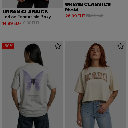
URBAN CLASSICS
Modal
URBAN CLASSICS
Derzeitiger Preis: 26,09 EUR
Aktionspreis:
26,09 EUR
29,99 EUR
Ladies Essentials Boxy
Derzeitiger Preis: 14,99 EUR
Aktionspreis: 19,99 EUR
14,99 EUR
19,99 EUR
-60%