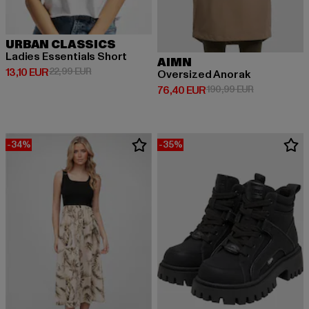
URBAN CLASSICS
Ladies Essentials Short
AIMN
Derzeitiger Preis: 13,10 EUR
Aktionspreis: 22,99 EUR
13,10 EUR
22,99 EUR
Oversized Anorak
Derzeitiger Preis: 76,40 EUR
Aktionspreis
76,40 EUR
190,99 EUR
-34%
-35%