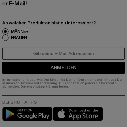
er E-Mail!
An welchen Produkten bist du interessiert?
MÄNNER
FRAUEN
E-MAIL
ANMELDEN
Informationen dazu, wie DefShop mit Deinen Daten umgeht, findest Du
in unserer Datenschutzerklärung. Du kannst Dich jederzeit kostenfei
abmelden.
Datenschutzerklärung lesen.
Play market
App store