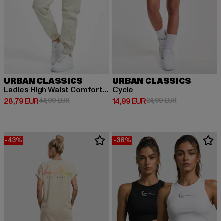
URBAN CLASSICS
URBAN CLASSICS
Ladies High Waist Comfort Jogging
Cycle
Derzeitiger Preis: 28,79 EUR
Aktionspreis: 44,99 EUR
Derzeitiger Preis: 14,99 EUR
Aktionspreis: 
28,79 EUR
44,99 EUR
14,99 EUR
24,99 EUR
-43%
-36%