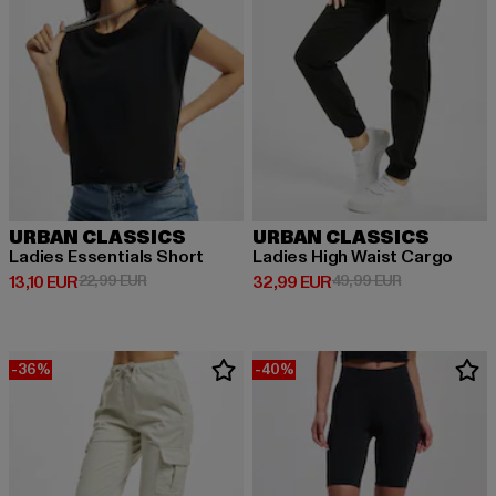
URBAN CLASSICS
URBAN CLASSICS
Ladies Essentials Short
Ladies High Waist Cargo
Derzeitiger Preis: 13,10 EUR
Aktionspreis: 22,99 EUR
Derzeitiger Preis: 32,99 EUR
Aktionspreis:
13,10 EUR
22,99 EUR
32,99 EUR
49,99 EUR
-36%
-40%