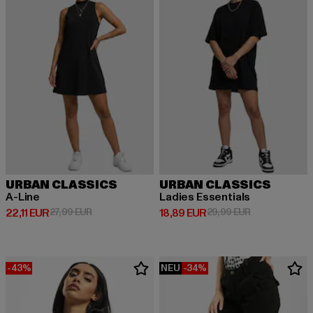
URBAN CLASSICS
URBAN CLASSICS
A-Line
Ladies Essentials
Derzeitiger Preis: 22,11 EUR
Aktionspreis: 27,99 EUR
Derzeitiger Preis: 18,89 EUR
Aktionspreis: 
22,11 EUR
27,99 EUR
18,89 EUR
29,99 EUR
-43%
NEU
-34%