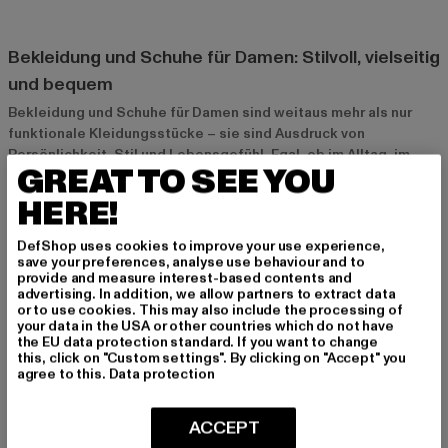
Bekleidung und Schuhe für Damen: Stilvoll, vielseitig
und bequem
Bekleidung und Schuhe für Damen sind weitaus mehr als nur
funktionale Kleidungsstücke – sie sind Ausdruck von
Persönlichkeit, Stil und Lebensgefühl. Egal, ob im Alltag, im
GREAT TO SEE YOU
Büro oder bei besonderen Anlässen – die richtige Kombination
aus Bekleidung und Schuhen sorgt dafür, dass du dich in jeder
HERE!
Situation selbstbewusst und wohl fühlst. Von eleganten Looks
bis hin zu sportlich-lässigen Outfits bietet die Damenmode
DefShop uses cookies to improve your use experience,
unzählige Möglichkeiten, um Stil und Komfort zu vereinen.
save your preferences, analyse use behaviour and to
provide and measure interest-based contents and
advertising. In addition, we allow partners to extract data
or to use cookies. This may also include the processing of
Warum Bekleidung und Schuhe für Damen
your data in the USA or other countries which do not have
unverzichtbar sind
the EU data protection standard. If you want to change
this, click on "Custom settings". By clicking on "Accept" you
Gut abgestimmte Bekleidung und Schuhe sind unverzichtbar,
agree to this.
Data protection
weil sie nicht nur gut aussehen, sondern auch funktional sind.
Sie geben uns die Möglichkeit, uns je nach Anlass oder
ACCEPT
Stimmung auszudrücken. Egal, ob du einen lässigen