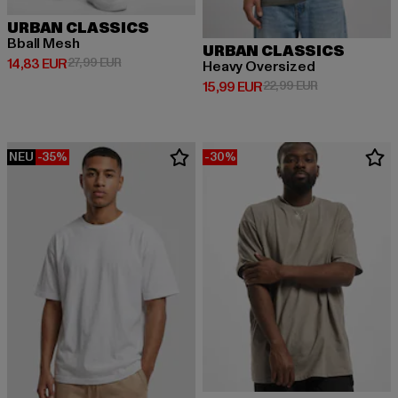
URBAN CLASSICS
Bball Mesh
URBAN CLASSICS
Derzeitiger Preis: 14,83 EUR
Aktionspreis: 27,99 EUR
14,83 EUR
27,99 EUR
Heavy Oversized
Derzeitiger Preis: 15,99 EUR
Aktionspreis: 
15,99 EUR
22,99 EUR
NEU
-35%
-30%