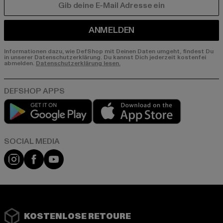
E-MAIL
ANMELDEN
Informationen dazu, wie DefShop mit Deinen Daten umgeht, findest Du
in unserer Datenschutzerklärung. Du kannst Dich jederzeit kostenfei
abmelden.
Datenschutzerklärung lesen.
Play market
App store
Instagram
Facebook
YouTube
KOSTENLOSE RETOURE