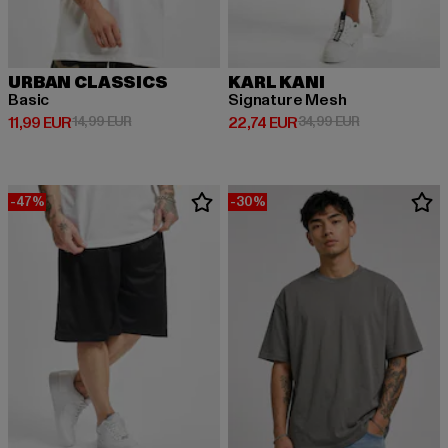
URBAN CLASSICS
KARL KANI
Basic
Signature Mesh
Derzeitiger Preis: 11,99 EUR
Aktionspreis: 14,99 EUR
Derzeitiger Preis: 22,74 EUR
Aktionspreis: 
11,99 EUR
14,99 EUR
22,74 EUR
34,99 EUR
-47%
-30%