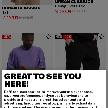
URBAN CLASSICS
Heavy Oversized
URBAN CLASSICS
Derzeitiger Preis: 15,99 EUR
Aktionspreis: 
15,99 EUR
22,99 EUR
Tall
Derzeitiger Preis: 12,99 EUR
Aktionspreis: 19,99 EUR
12,99 EUR
19,99 EUR
-35%
NEU
-40%
GREAT TO SEE YOU
HERE!
DefShop uses cookies to improve your use experience,
save your preferences, analyse use behaviour and to
provide and measure interest-based contents and
advertising. In addition, we allow partners to extract data
URBAN CLASSICS
or to use cookies. This may also include the processing of