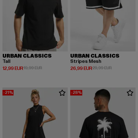
URBAN CLASSICS
URBAN CLASSICS
Tall
Stripes Mesh
Derzeitiger Preis: 12,99 EUR
Aktionspreis: 19,99 EUR
Derzeitiger Preis: 26,99 EUR
Aktionspreis:
12,99 EUR
19,99 EUR
26,99 EUR
29,99 EUR
-21%
-28%