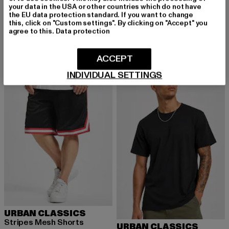
Tall
your data in the USA or other countries which do not have
URBAN CLASSICS
Derzeitiger Preis: 12,99 EUR
Aktionspreis: 19,99 EUR
12,99 EUR
19,99 EUR
the EU data protection standard. If you want to change
Blank
this, click on "Custom settings". By clicking on "Accept" you
Derzeitiger Preis: 29,99 EUR
Aktionspreis:
29,99 EUR
49,99 EUR
agree to this.
Data protection
ACCEPT
-30%
NEU
-50%
INDIVIDUAL SETTINGS
URBAN CLASSICS
Stripes Mesh Shorts
URBAN CLASSICS