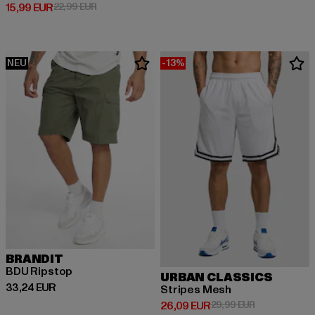
Derzeitiger Preis: 15,99 EUR
Aktionspreis: 22,99 EUR
15,99 EUR
22,99 EUR
NEU
-13%
BRANDIT
BDU Ripstop
URBAN CLASSICS
Derzeitiger Preis: 33,24 EUR
33,24 EUR
Stripes Mesh
Derzeitiger Preis: 26,09 EUR
Aktionspreis:
26,09 EUR
29,99 EUR