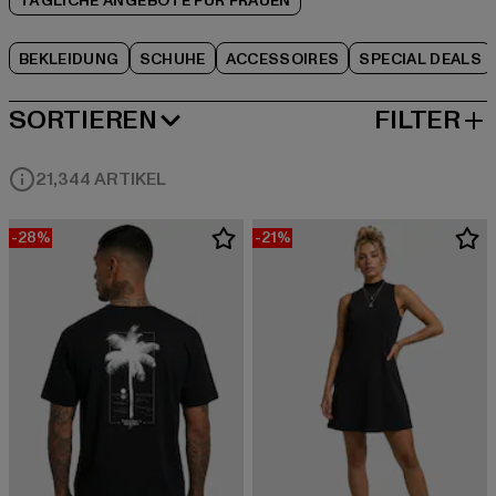
TÄGLICHE ANGEBOTE FÜR FRAUEN
BEKLEIDUNG
SCHUHE
ACCESSOIRES
SPECIAL DEALS
SORTIEREN
FILTER
BELIEBTESTE
21,344 ARTIKEL
-28%
-21%