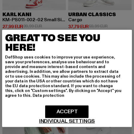
KARL KANI
URBAN CLASSICS
KM-PS011-002-02 Small Signature Pinstripe Mesh Shorts
Cargo
Derzeitiger Preis: 27,99 EUR
Aktionspreis: 39,99 EUR
Derzeitiger Preis: 37,79 EUR
Aktionspreis: 
27,99 EUR
39,99 EUR
37,79 EUR
59,99 EUR
GREAT TO SEE YOU
100% verfügbar
18% verfügbar
HERE!
DefShop uses cookies to improve your use experience,
-46%
-13%
save your preferences, analyse use behaviour and to
provide and measure interest-based contents and
advertising. In addition, we allow partners to extract data
or to use cookies. This may also include the processing of
your data in the USA or other countries which do not have
the EU data protection standard. If you want to change
this, click on "Custom settings". By clicking on "Accept" you
agree to this.
Data protection
ACCEPT
INDIVIDUAL SETTINGS