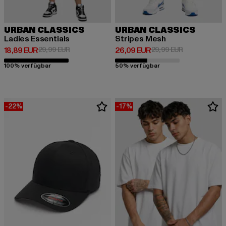
URBAN CLASSICS
URBAN CLASSICS
Ladies Essentials
Stripes Mesh
Derzeitiger Preis: 18,89 EUR
Aktionspreis: 29,99 EUR
Derzeitiger Preis: 26,09 EUR
Aktionspreis:
18,89 EUR
29,99 EUR
26,09 EUR
29,99 EUR
100% verfügbar
50% verfügbar
-22%
-17%