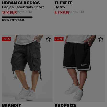
URBAN CLASSICS
FLEXFIT
Ladies Essentials Short
Retro
Derzeitiger Preis: 13,10 EUR
Aktionspreis: 22,99 EUR
Derzeitiger Preis: 8,79 EUR
Aktionspreis: 1
13,10 EUR
22,99 EUR
8,79 EUR
10,99 EUR
100% verfügbar
-18%
-33%
BRANDIT
DROPSIZE