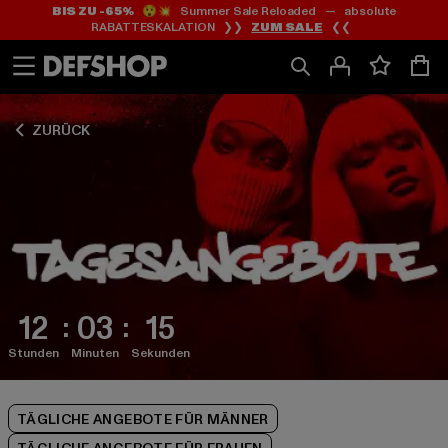
BIS ZU -65%
😲💥 Summer Sale Reloaded — absolute
Zum
Zum
Zum
RABATTESKALATION ❯❯
ZUM SALE
❮❮
Inhalt
Fußzeile
Produktraster
springen
springen
springen
ZURÜCK
12
03
14
Stunden
Minuten
Sekunden
TÄGLICHE ANGEBOTE FÜR MÄNNER