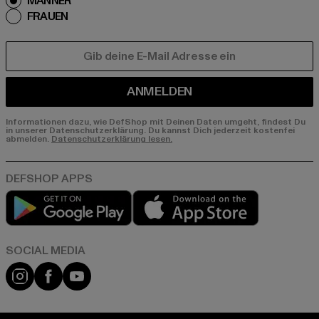
MÄNNER
FRAUEN
E-MAIL
ANMELDEN
Informationen dazu, wie DefShop mit Deinen Daten umgeht, findest Du
in unserer Datenschutzerklärung. Du kannst Dich jederzeit kostenfei
abmelden.
Datenschutzerklärung lesen.
Play market
App store
Instagram
Facebook
YouTube