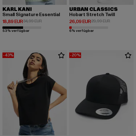
KARL KANI
URBAN CLASSICS
Small Signature Essential
Hobart Stretch Twill
Derzeitiger Preis: 18,89 EUR
Aktionspreis: 34,99 EUR
Derzeitiger Preis: 26,09 EUR
Aktionspreis:
18,89 EUR
34,99 EUR
26,09 EUR
29,99 EUR
53% verfügbar
6% verfügbar
-43%
-20%