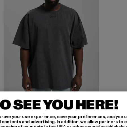
O SEE YOU HERE!
KARL KANI
Small Signature Heavy Jersey
rove your use experience, save your preferences, analyse u
Derzeitiger Preis: 40,49 EUR
Aktionspreis: 44,99 EUR
40,49 EUR
44,99 EUR
ontents and advertising. In addition, we allow partners to e
ocessing of your data in the USA or other countries which do 