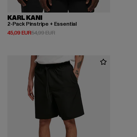
KARL KANI
2-Pack Pinstripe + Essential
Derzeitiger Preis: 45,09 EUR
Aktionspreis: 54,99 EUR
45,09 EUR
54,99 EUR