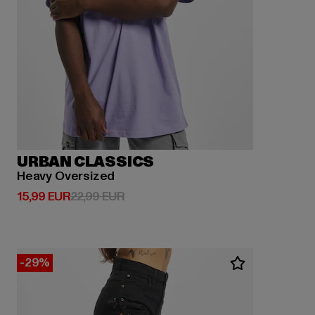
URBAN CLASSICS
Heavy Oversized
Derzeitiger Preis: 15,99 EUR
Aktionspreis: 22,99 EUR
15,99 EUR
22,99 EUR
-29%