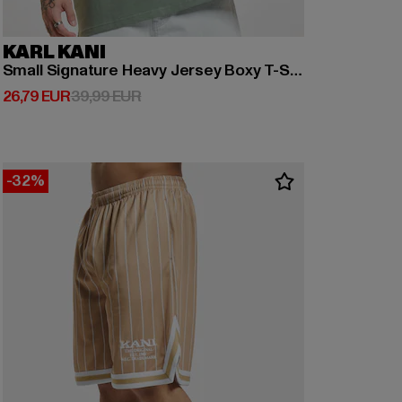
KARL KANI
Small Signature Heavy Jersey Boxy T-Shirt
Derzeitiger Preis: 26,79 EUR
Aktionspreis: 39,99 EUR
26,79 EUR
39,99 EUR
-32%