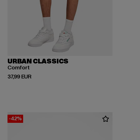
URBAN CLASSICS
Comfort
Derzeitiger Preis: 37,99 EUR
37,99 EUR
-42%