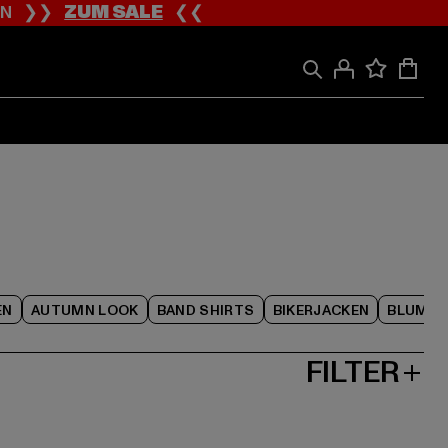
ION ❯❯
ZUM SALE
❮❮
EN
AUTUMN LOOK
BAND SHIRTS
BIKERJACKEN
BLUME
FILTER