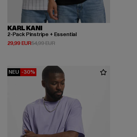
KARL KANI
2-Pack Pinstripe + Essential
Derzeitiger Preis: 29,99 EUR
Aktionspreis: 54,99 EUR
29,99 EUR
54,99 EUR
NEU
-30%