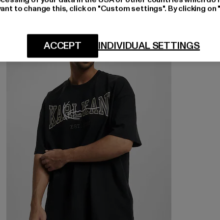
ant to change this, click on "Custom settings". By clicking on 
-42%
ACCEPT
INDIVIDUAL SETTINGS