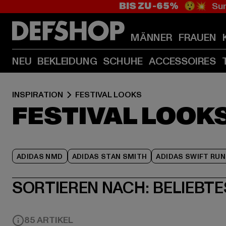
BIS ZU -65%
😲💥 Sum
MÄNNER
FRAUEN
NEU
BEKLEIDUNG
SCHUHE
ACCESSOIRES
INSPIRATION
FESTIVAL LOOKS
FESTIVAL LOOK
ADIDAS NMD
ADIDAS STAN SMITH
ADIDAS SWIFT RUN
SORTIEREN NACH:
BELIEBTE
85 ARTIKEL