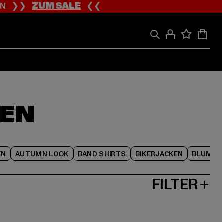
ION ❯❯
ZUM SALE
❮❮
LEN
EN
AUTUMN LOOK
BAND SHIRTS
BIKERJACKEN
BLUME
FILTER