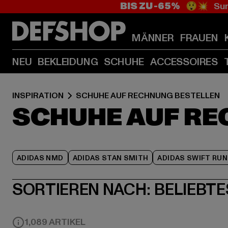
BIS ZU -65%
😲💥 Sum
MÄNNER
FRAUEN
NEU
BEKLEIDUNG
SCHUHE
ACCESSOIRES
INSPIRATION
SCHUHE AUF RECHNUNG BESTELLEN
SCHUHE AUF RE
ADIDAS NMD
ADIDAS STAN SMITH
ADIDAS SWIFT RUN
SORTIEREN NACH:
BELIEBTE
1,089 ARTIKEL