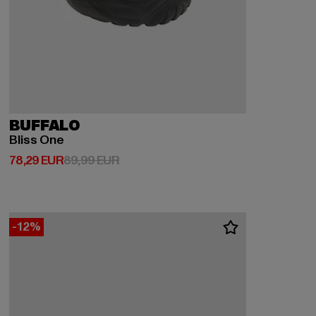
BUFFALO
Bliss One
Derzeitiger Preis: 78,29 EUR
Aktionspreis: 89,99 EUR
78,29 EUR
89,99 EUR
-12%