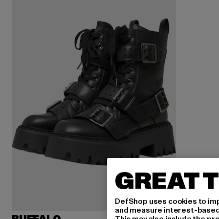
GREAT T
DefShop uses cookies to imp
and measure interest-based c
This may also include the pr