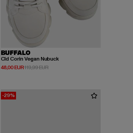
BUFFALO
Cld Corin Vegan Nubuck
Derzeitiger Preis: 48,00 EUR
Aktionspreis: 119,99 EUR
48,00 EUR
119,99 EUR
-29%