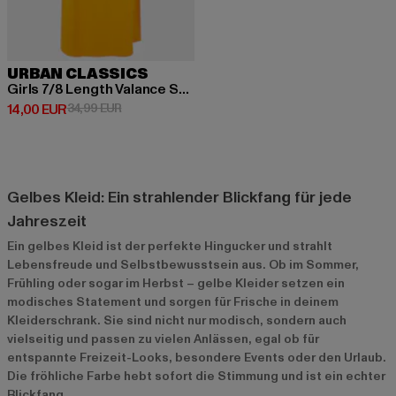
URBAN CLASSICS
Girls 7/8 Length Valance Summer Dress
Derzeitiger Preis: 14,00 EUR
Aktionspreis: 34,99 EUR
14,00 EUR
34,99 EUR
Gelbes Kleid: Ein strahlender Blickfang für jede
Jahreszeit
Ein gelbes Kleid ist der perfekte Hingucker und strahlt
Lebensfreude und Selbstbewusstsein aus. Ob im Sommer,
Frühling oder sogar im Herbst – gelbe Kleider setzen ein
modisches Statement und sorgen für Frische in deinem
Kleiderschrank. Sie sind nicht nur modisch, sondern auch
vielseitig und passen zu vielen Anlässen, egal ob für
entspannte Freizeit-Looks, besondere Events oder den Urlaub.
Die fröhliche Farbe hebt sofort die Stimmung und ist ein echter
Blickfang.