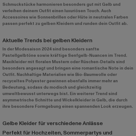
Schmuckstücke harmonieren besonders gut mit Gelb und
verleihen deinem Outfit einen luxuriösen Touch. Auch
Accessoires wie Sonnenbrillen oder Hüte in neutralen Farben
passen perfekt zu gelben Kleidern und runden dein Outfit ab.
Aktuelle Trends bei gelben Kleidern
In der Modesaison 2024 sind besonders sanfte
Pastellgelbtöne sowie kräftige Senfgelb-Nuancen im Trend.
Maxikleider mit floralen Mustern oder Rüschen-Details sind
besonders angesagt und bringen eine romantische Note in dein
Outfit. Nachhaltige Materialien wie Bio-Baumwolle oder
recyceltes Polyester gewinnen ebenfalls immer mehr an
Bedeutung, sodass du modisch und gleichzeitig
umweltbewusst unterwegs bist. Ein weiterer Trend sind
asymmetrische Schnitte und Wickelkleider in Gelb, die durch
ihre besondere Formgebung einen spannenden Look erzeugen.
Gelbe Kleider für verschiedene Anlässe
Perfekt für Hochzeiten, Sommerpartys und