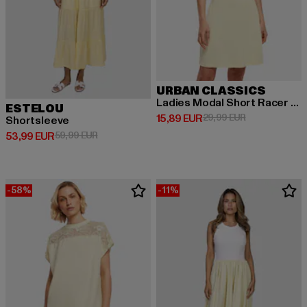
URBAN CLASSICS
Ladies Modal Short Racer Back
ESTELOU
Derzeitiger Preis: 15,89 EUR
Aktionspreis: 
15,89 EUR
29,99 EUR
Shortsleeve
Derzeitiger Preis: 53,99 EUR
Aktionspreis: 59,99 EUR
53,99 EUR
59,99 EUR
-58%
-11%