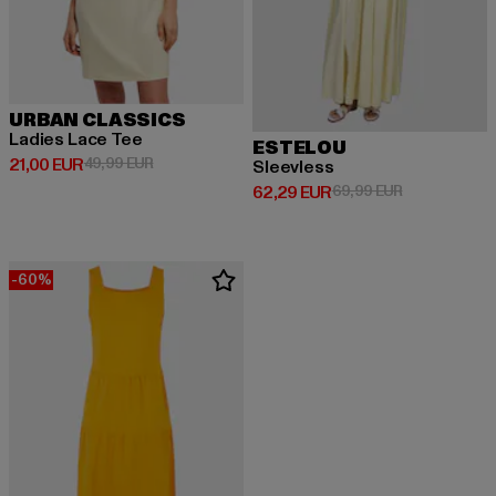
URBAN CLASSICS
Ladies Lace Tee
ESTELOU
Derzeitiger Preis: 21,00 EUR
Aktionspreis: 49,99 EUR
21,00 EUR
49,99 EUR
Sleevless
Derzeitiger Preis: 62,29 EUR
Aktionspreis:
62,29 EUR
69,99 EUR
-60%