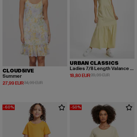
URBAN CLASSICS
Ladies 7/8 Length Valance Summer
CLOUD5IVE
Derzeitiger Preis: 18,80 EUR
Aktionspreis: 
18,80 EUR
39,99 EUR
Summer
Derzeitiger Preis: 27,99 EUR
Aktionspreis: 34,99 EUR
27,99 EUR
34,99 EUR
-60%
-50%