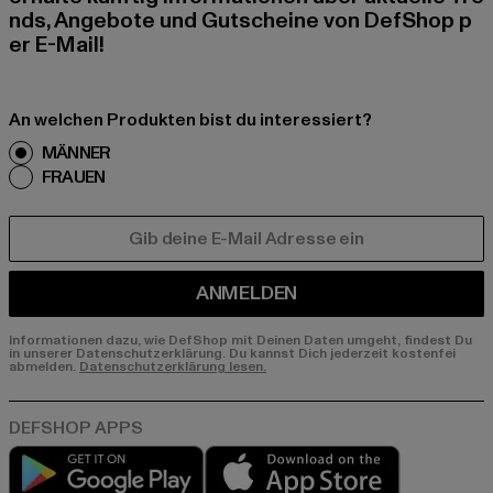
nds, Angebote und Gutscheine von DefShop p
er E-Mail!
An welchen Produkten bist du interessiert?
MÄNNER
FRAUEN
E-MAIL
ANMELDEN
Informationen dazu, wie DefShop mit Deinen Daten umgeht, findest Du
in unserer Datenschutzerklärung. Du kannst Dich jederzeit kostenfei
abmelden.
Datenschutzerklärung lesen.
Play market
App store