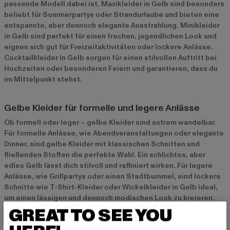
passende Modell dabei ist. Maxikleider in Gelb sind besonders
beliebt für Sommerpartys oder Strandurlaube und bieten eine
entspannte, aber dennoch elegante Ausstrahlung. Minikleider
in Gelb sind perfekt für einen frechen, jugendlichen Look und
eignen sich gut für Freizeitaktivitäten oder lockere Anlässe.
Cocktailkleider in Gelb sorgen für einen stilvollen Auftritt bei
Hochzeiten oder besonderen Feiern und garantieren, dass du
im Mittelpunkt stehst.
Gelbe Kleider für formelle und legere Anlässe
Ob formell oder leger – gelbe Kleider sind extrem wandelbar.
Für formelle Anlässe, wie Abendveranstaltungen oder elegante
Dinner, sind gelbe Kleider mit klassischen Schnitten und
fließenden Stoffen die perfekte Wahl. Ein schlichtes, aber
edles Gelb lässt dich stilvoll und raffiniert wirken. Für legere
Anlässe, wie Grillpartys oder einen Stadtbummel, sind lockere
Schnitte wie T-Shirt-Kleider oder Wickelkleider in Gelb ideal,
um einen lässigen und dennoch modischen Look zu kreieren.
GREAT TO SEE YOU
Materialien und Qualität bei gelben Kleidern