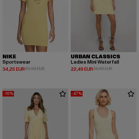
NIKE
URBAN CLASSICS
Sportswear
Ladies Mini Waterfall
Derzeitiger Preis: 34,25 EUR
Aktionspreis: 69,90 EUR
Derzeitiger Preis: 22,49 EUR
Aktionspreis:
34,25 EUR
69,90 EUR
22,49 EUR
24,99 EUR
-10%
-47%