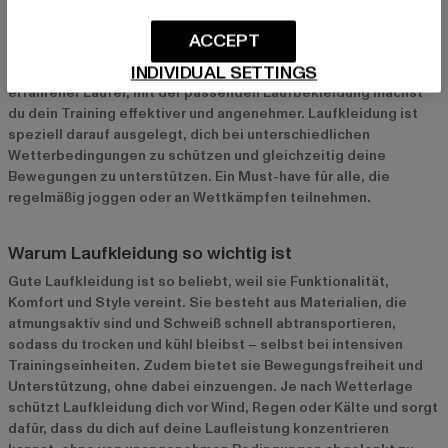
Laufstrecke
Die richtige Laufkleidung ist das A und O für jeden Läufer. Sie
ACCEPT
bietet nicht nur Komfort, sondern unterstützt dich auch dabei,
INDIVIDUAL SETTINGS
deine beste Leistung abzurufen. Egal ob Anfänger oder
erfahrener Läufer, mit der passenden Laufbekleidung machst
du dein Training effektiver und angenehmer. Laufkleidung ist
speziell darauf ausgelegt, dich bei unterschiedlichen
Wetterbedingungen zu schützen und gleichzeitig deine
Bewegungen zu unterstützen. Ein Must-have für alle, die
regelmäßig joggen oder an Wettkämpfen teilnehmen.
Warum Laufkleidung so wichtig ist
Gute Laufkleidung ist so beliebt, weil sie Funktionalität,
Komfort und Style vereint. Sie besteht aus Materialien, die
atmungsaktiv sind und Schweiß schnell abtransportieren,
sodass du trocken und kühl bleibst – selbst bei intensiven
Trainingseinheiten. Zudem bietet sie Bewegungsfreiheit und
Unterstützung, ohne dabei einzuengen. Je nach Wetterlage
schützt Laufkleidung dich vor Wind, Regen oder Kälte und sorgt
dafür, dass du dich auf deine Laufleistung konzentrieren