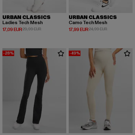
URBAN CLASSICS
URBAN CLASSICS
Ladies Tech Mesh
Camo Tech Mesh
Derzeitiger Preis: 17,09 EUR
Aktionspreis: 29,99 EUR
Derzeitiger Preis: 17,99 EUR
Aktionspreis: 
17,09 EUR
29,99 EUR
17,99 EUR
24,99 EUR
-28%
-49%