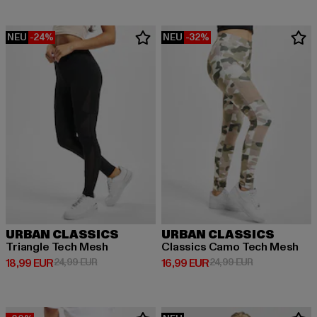
NEU
-24%
NEU
-32%
URBAN CLASSICS
URBAN CLASSICS
Triangle Tech Mesh
Classics Camo Tech Mesh
Derzeitiger Preis: 18,99 EUR
Aktionspreis: 24,99 EUR
Derzeitiger Preis: 16,99 EUR
Aktionspreis: 
18,99 EUR
24,99 EUR
16,99 EUR
24,99 EUR