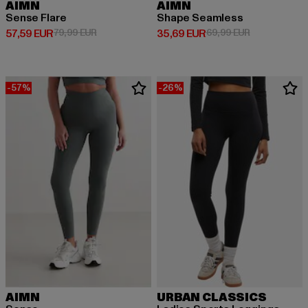
AIMN
AIMN
Sense Flare
Shape Seamless
Derzeitiger Preis: 57,59 EUR
Aktionspreis: 79,99 EUR
Derzeitiger Preis: 35,69 EUR
Aktionspreis:
57,59 EUR
79,99 EUR
35,69 EUR
69,99 EUR
-57%
-26%
AIMN
URBAN CLASSICS