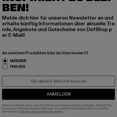
BEN!
Melde dich hier für unseren Newsletter an und
erhalte künftig Informationen über aktuelle Tre
nds, Angebote und Gutscheine von DefShop p
er E-Mail!
An welchen Produkten bist du interessiert?
MÄNNER
FRAUEN
E-MAIL
ANMELDEN
Informationen dazu, wie DefShop mit Deinen Daten umgeht, findest Du
in unserer Datenschutzerklärung. Du kannst Dich jederzeit kostenfei
abmelden.
Datenschutzerklärung lesen.