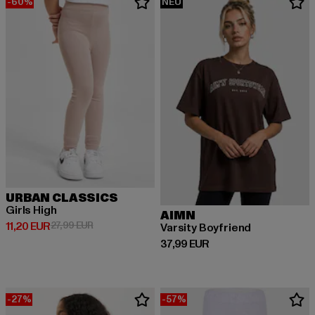
-60%
NEU
URBAN CLASSICS
Girls High
AIMN
Derzeitiger Preis: 11,20 EUR
Aktionspreis: 27,99 EUR
11,20 EUR
27,99 EUR
Varsity Boyfriend
Derzeitiger Preis: 37,99 EUR
37,99 EUR
-27%
-57%