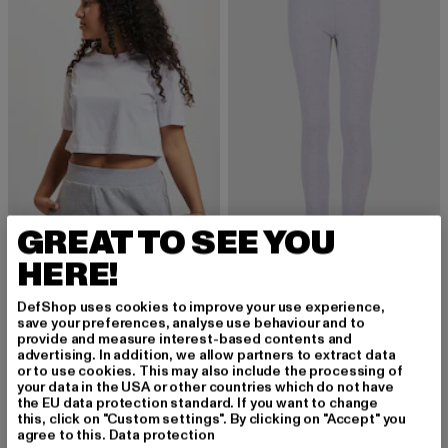
GREAT TO SEE YOU
URBAN CLASSICS
HERE!
Girls Short Kimono
NIKE
Derzeitiger Preis: ab 10,94 EUR
Aktionspreis: 14,99 EUR
ab
10,94 EUR
14,99 EUR
Air Favorites
DefShop uses cookies to improve your use experience,
Derzeitiger Preis: 15,05 EUR
Aktionspreis: 
15,05 EUR
34,99 EUR
save your preferences, analyse use behaviour and to
provide and measure interest-based contents and
advertising. In addition, we allow partners to extract data
or to use cookies. This may also include the processing of
your data in the USA or other countries which do not have
the EU data protection standard. If you want to change
this, click on "Custom settings". By clicking on "Accept" you
Laufkleidung: Dein perfekter Begleiter für jede
agree to this.
Data protection