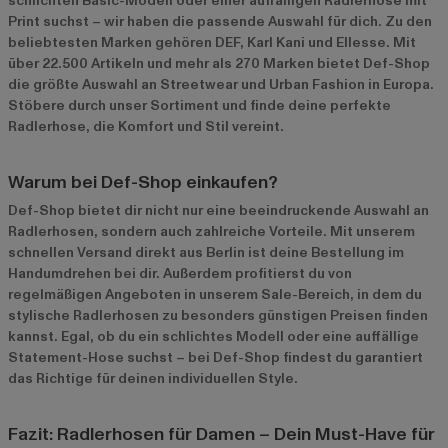
schlichten Basic-Modell oder einer auffälligen Radlerhose mit
Print suchst – wir haben die passende Auswahl für dich. Zu den
beliebtesten Marken gehören
DEF
,
Karl Kani
und
Ellesse
. Mit
über 22.500 Artikeln und mehr als 270 Marken bietet Def-Shop
die größte Auswahl an Streetwear und Urban Fashion in Europa.
Stöbere durch unser Sortiment und finde deine perfekte
Radlerhose, die Komfort und Stil vereint.
Warum bei Def-Shop einkaufen?
Def-Shop bietet dir nicht nur eine beeindruckende Auswahl an
Radlerhosen, sondern auch zahlreiche Vorteile. Mit unserem
schnellen Versand direkt aus Berlin ist deine Bestellung im
Handumdrehen bei dir. Außerdem profitierst du von
regelmäßigen Angeboten in unserem
Sale-Bereich
, in dem du
stylische Radlerhosen zu besonders günstigen Preisen finden
kannst. Egal, ob du ein schlichtes Modell oder eine auffällige
Statement-Hose suchst – bei Def-Shop findest du garantiert
das Richtige für deinen individuellen Style.
Fazit: Radlerhosen für Damen – Dein Must-Have für