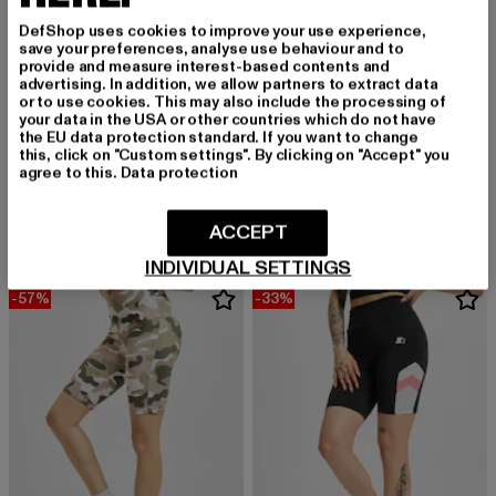
DefShop uses cookies to improve your use experience,
save your preferences, analyse use behaviour and to
provide and measure interest-based contents and
advertising. In addition, we allow partners to extract data
or to use cookies. This may also include the processing of
your data in the USA or other countries which do not have
the EU data protection standard. If you want to change
this, click on "Custom settings". By clicking on "Accept" you
URBAN CLASSICS
NIKE
agree to this.
Data protection
Ladies Tie Dye High Waist
Air
Derzeitiger Preis: 14,10 EUR
Aktionspreis: 29,99 EUR
Derzeitiger Preis: ab 23,91 EUR
Aktionsprei
14,10 EUR
29,99 EUR
ab
23,91 EUR
45,99 EUR
ACCEPT
INDIVIDUAL SETTINGS
-57%
-33%