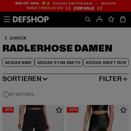
BIS ZU -65%
😲💥 Summer Sale Reloaded — absolute
Zum
Zum
Zum
RABATTESKALATION ❯❯
ZUM SALE
❮❮
Inhalt
Fußzeile
Produktraster
springen
springen
springen
ZURÜCK
RADLERHOSE DAMEN
ADIDAS NMD
ADIDAS STAN SMITH
ADIDAS SWIFT RUN
SORTIEREN
FILTER
BELIEBTESTE
67 ARTIKEL
-36%
-60%