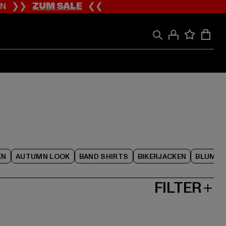
ION ❯❯
ZUM SALE
❮❮
EN
AUTUMN LOOK
BAND SHIRTS
BIKERJACKEN
BLUME
FILTER