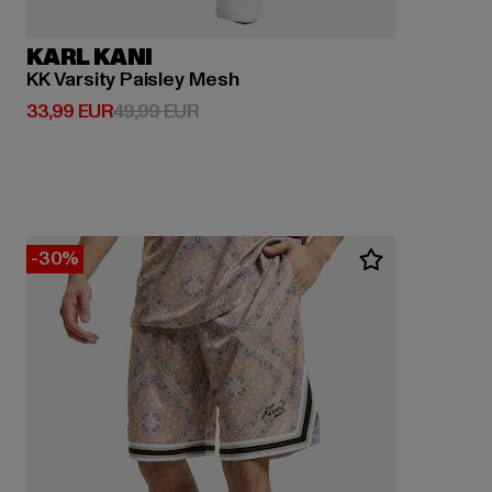
KARL KANI
KK Varsity Paisley Mesh
Derzeitiger Preis: 33,99 EUR
Aktionspreis: 49,99 EUR
33,99 EUR
49,99 EUR
-30%