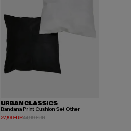
URBAN CLASSICS
Bandana Print Cushion Set Other
Derzeitiger Preis: 27,89 EUR
Aktionspreis: 44,99 EUR
27,89 EUR
44,99 EUR