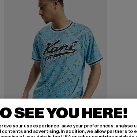
O SEE YOU HERE!
KARL KANI
rove your use experience, save your preferences, analyse u
Varsity Paisley
ontents and advertising. In addition, we allow partners to e
ocessing of your data in the USA or other countries which do 