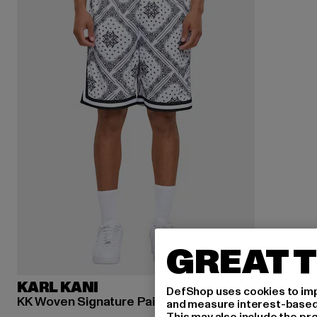
GREAT T
KARL KANI
DefShop uses cookies to imp
KK Woven Signature Paisley Mesh
and measure interest-based c
This may also include the pr