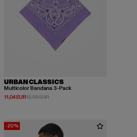
URBAN CLASSICS
Multicolor Bandana 3-Pack
Derzeitiger Preis: 11,04 EUR
Aktionspreis: 12,99 EUR
11,04 EUR
12,99 EUR
-20%