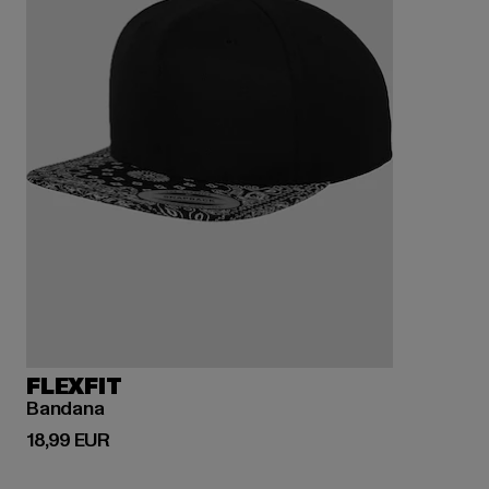
FLEXFIT
Bandana
Derzeitiger Preis: 18,99 EUR
18,99 EUR