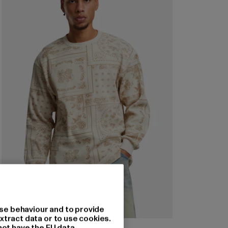
se behaviour and to provide
xtract data or to use cookies.
KARL KANI
not have the EU data