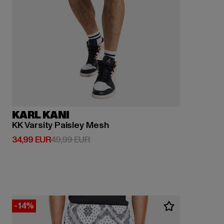
KARL KANI
KK Varsity Paisley Mesh
Derzeitiger Preis: 34,99 EUR
Aktionspreis: 49,99 EUR
34,99 EUR
49,99 EUR
-14%