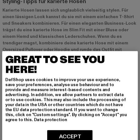
Styling-Tipps für karierte Hosen
Karierte Hosen lassen sich unglaublich vielseitig stylen. Für
einen lässigen Look kannst du sie mit einem einfachen T-Shirt
und Sneakers kombinieren. Für einen eleganten Business-Look
trägst du eine karierte Hose im Slim Fit mit einer Bluse oder
einem Hemd und klassischen Lederschuhen. Wenn du es
trendiger magst, kombiniere deine karierte Hose mit einem
Oversized Pullover oder Hoodie und runde das Outfit mit
GREAT TO SEE YOU
Chunky Sneakers oder Boots ab. Accessoires wie Gürtel, Hüte
oder Schmuck können deinen Look perfekt abrunden und ihm
HERE!
eine persönliche Note verleihen.
DefShop uses cookies to improve your use experience,
save your preferences, analyse use behaviour and to
Aktuelle Trends bei karierten Hosen
provide and measure interest-based contents and
advertising. In addition, we allow partners to extract data
2024 stehen besonders kräftige Farben und breite Karomuster
or to use cookies. This may also include the processing of
im Mittelpunkt. Während klassische Muster wie Glencheck und
your data in the USA or other countries which do not have
Hahnentritt immer zeitlos bleiben, setzen moderne Looks auf
the EU data protection standard. If you want to change
this, click on "Custom settings". By clicking on "Accept" you
auffälligere Karomuster und kräftige Farbakzente. Hosen in
agree to this.
Data protection
Farbtönen wie Rot, Grün oder Blau sorgen für frische, modische
Statements. Nachhaltigkeit spielt ebenfalls eine immer
größere Rolle, sodass viele Marken recycelte Materialien oder
ACCEPT