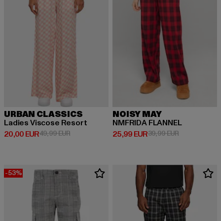
URBAN CLASSICS
NOISY MAY
Ladies Viscose Resort
NMFRIDA FLANNEL
Derzeitiger Preis: 20,00 EUR
Aktionspreis: 49,99 EUR
Derzeitiger Preis: 25,99 EUR
Aktionspreis:
20,00 EUR
49,99 EUR
25,99 EUR
39,99 EUR
-53%