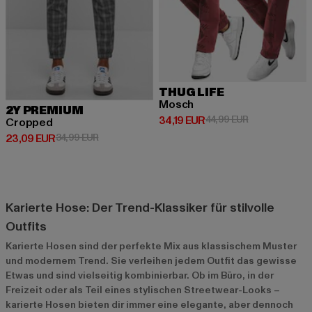
THUG LIFE
Mosch
2Y PREMIUM
Derzeitiger Preis: 34,19 EUR
Aktionspreis: 
34,19 EUR
44,99 EUR
Cropped
Derzeitiger Preis: 23,09 EUR
Aktionspreis: 34,99 EUR
23,09 EUR
34,99 EUR
Karierte Hose: Der Trend-Klassiker für stilvolle
Outfits
Karierte Hosen sind der perfekte Mix aus klassischem Muster
und modernem Trend. Sie verleihen jedem Outfit das gewisse
Etwas und sind vielseitig kombinierbar. Ob im Büro, in der
Freizeit oder als Teil eines stylischen Streetwear-Looks –
karierte Hosen bieten dir immer eine elegante, aber dennoch