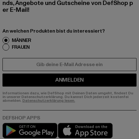
nds, Angebote und Gutscheine von DefShop p
er E-Mail!
An welchen Produkten bist du interessiert?
MÄNNER
FRAUEN
E-MAIL
ANMELDEN
Informationen dazu, wie DefShop mit Deinen Daten umgeht, findest Du
in unserer Datenschutzerklärung. Du kannst Dich jederzeit kostenfei
abmelden.
Datenschutzerklärung lesen.
Play market
App store