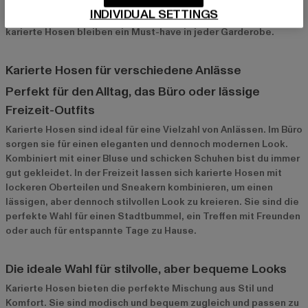
umweltfreundliche Produktionsverfahren verwenden. Egal, ob
INDIVIDUAL SETTINGS
du einen klassischen oder modernen Look bevorzugst –
karierte Hosen bleiben ein Must-have in jeder Garderobe.
Karierte Hosen für verschiedene Anlässe
Perfekt für den Alltag, das Büro oder lässige
Freizeit-Outfits
Karierte Hosen sind ideal für eine Vielzahl von Anlässen. Im Büro
sorgen sie für einen eleganten und dennoch modernen Look.
Kombiniert mit einer Bluse und schicken Schuhen bist du immer
gut gekleidet. In der Freizeit lassen sich karierte Hosen mit
lockeren Oberteilen und Sneakern kombinieren, um einen
lässigen, aber dennoch stilvollen Look zu kreieren. Sie sind die
perfekte Wahl für einen Stadtbummel, ein Treffen mit Freunden
oder auch für entspannte Tage zu Hause.
Die ideale Wahl für stilvolle, aber bequeme Looks
Karierte Hosen bieten die perfekte Mischung aus Stil und
Komfort. Sie sind modisch und bequem zugleich und passen zu