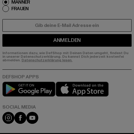
MÄNNER
FRAUEN
E-MAIL
ANMELDEN
Informationen dazu, wie DefShop mit Deinen Daten umgeht, findest Du
in unserer Datenschutzerklärung. Du kannst Dich jederzeit kostenfei
abmelden.
Datenschutzerklärung lesen.
Play market
App store
Instagram
Facebook
YouTube