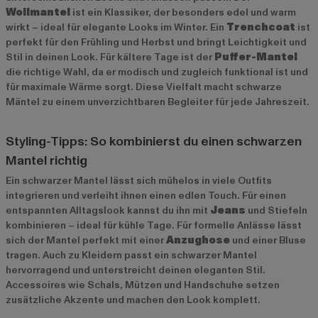
Wollmantel
ist ein Klassiker, der besonders edel und warm
wirkt – ideal für elegante Looks im Winter. Ein
Trenchcoat
ist
perfekt für den Frühling und Herbst und bringt Leichtigkeit und
Stil in deinen Look. Für kältere Tage ist der
Puffer-Mantel
die richtige Wahl, da er modisch und zugleich funktional ist und
für maximale Wärme sorgt. Diese Vielfalt macht schwarze
Mäntel zu einem unverzichtbaren Begleiter für jede Jahreszeit.
Styling-Tipps: So kombinierst du einen schwarzen
Mantel richtig
Ein schwarzer Mantel lässt sich mühelos in viele Outfits
integrieren und verleiht ihnen einen edlen Touch. Für einen
entspannten Alltagslook kannst du ihn mit
Jeans
und Stiefeln
kombinieren – ideal für kühle Tage. Für formelle Anlässe lässt
sich der Mantel perfekt mit einer
Anzughose
und einer Bluse
tragen. Auch zu Kleidern passt ein schwarzer Mantel
hervorragend und unterstreicht deinen eleganten Stil.
Accessoires wie Schals, Mützen und Handschuhe setzen
zusätzliche Akzente und machen den Look komplett.