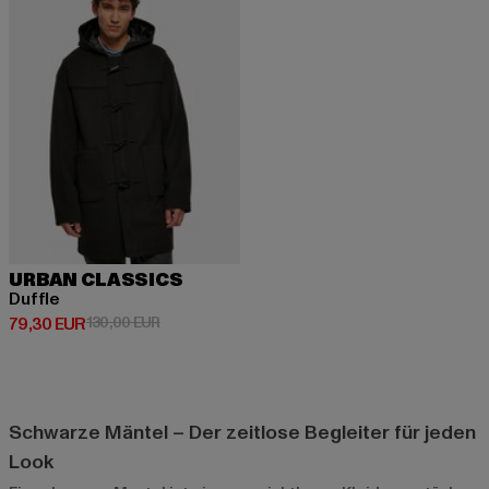
URBAN CLASSICS
Duffle
Derzeitiger Preis: 79,30 EUR
Aktionspreis: 130,00 EUR
79,30 EUR
130,00 EUR
Schwarze Mäntel – Der zeitlose Begleiter für jeden
Look