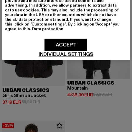
provide and measure interest-based contents and
-38%
-59%
advertising. In addition, we allow partners to extract data
or to use cookies. This may also include the processing of
your data in the USA or other countries which do not have
the EU data protection standard. If you want to change
this, click on "Custom settings". By clicking on "Accept" you
agree to this.
Data protection
ACCEPT
INDIVIDUAL SETTINGS
URBAN CLASSICS
Mountain
URBAN CLASSICS
Derzeitiger Preis: ab 36,90 EUR
Aktionspre
ab
36,90 EUR
89,99 EUR
Girls Sherpa Jacket
Derzeitiger Preis: 37,19 EUR
Aktionspreis: 59,99 EUR
37,19 EUR
59,99 EUR
-39%