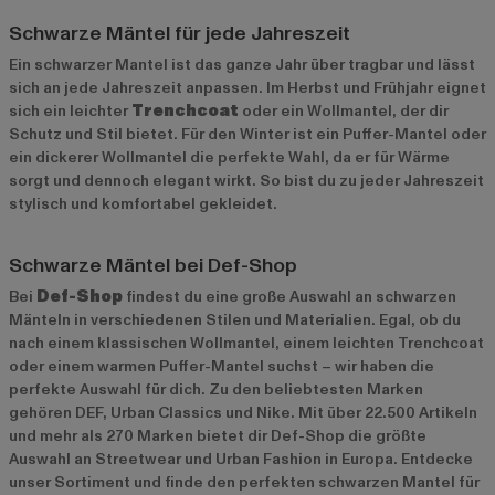
Schwarze Mäntel für jede Jahreszeit
Ein schwarzer Mantel ist das ganze Jahr über tragbar und lässt
sich an jede Jahreszeit anpassen. Im Herbst und Frühjahr eignet
sich ein leichter
Trenchcoat
oder ein Wollmantel, der dir
Schutz und Stil bietet. Für den Winter ist ein Puffer-Mantel oder
ein dickerer Wollmantel die perfekte Wahl, da er für Wärme
sorgt und dennoch elegant wirkt. So bist du zu jeder Jahreszeit
stylisch und komfortabel gekleidet.
Schwarze Mäntel bei Def-Shop
Bei
Def-Shop
findest du eine große Auswahl an schwarzen
Mänteln in verschiedenen Stilen und Materialien. Egal, ob du
nach einem klassischen Wollmantel, einem leichten Trenchcoat
oder einem warmen Puffer-Mantel suchst – wir haben die
perfekte Auswahl für dich. Zu den beliebtesten Marken
gehören
DEF
,
Urban Classics
und
Nike
. Mit über 22.500 Artikeln
und mehr als 270 Marken bietet dir Def-Shop die größte
Auswahl an Streetwear und Urban Fashion in Europa. Entdecke
unser Sortiment und finde den perfekten schwarzen Mantel für