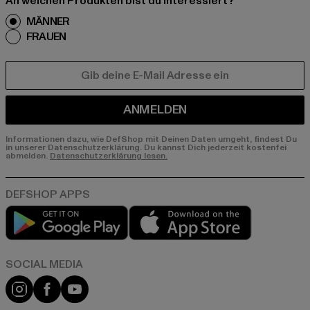
An welchen Produkten bist du interessiert?
MÄNNER
FRAUEN
E-MAIL
ANMELDEN
Informationen dazu, wie DefShop mit Deinen Daten umgeht, findest Du
in unserer Datenschutzerklärung. Du kannst Dich jederzeit kostenfei
abmelden.
Datenschutzerklärung lesen.
Play market
App store
Instagram
Facebook
YouTube