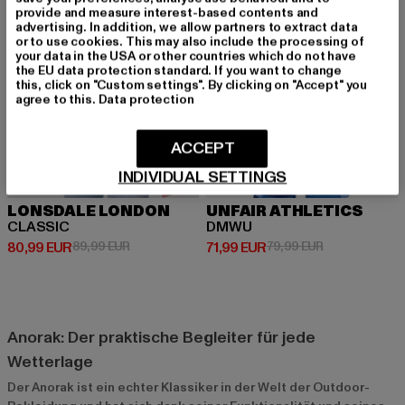
provide and measure interest-based contents and
advertising. In addition, we allow partners to extract data
or to use cookies. This may also include the processing of
your data in the USA or other countries which do not have
the EU data protection standard. If you want to change
this, click on "Custom settings". By clicking on "Accept" you
agree to this.
Data protection
ACCEPT
INDIVIDUAL SETTINGS
LONSDALE LONDON
UNFAIR ATHLETICS
CLASSIC
DMWU
Derzeitiger Preis: 80,99 EUR
Aktionspreis: 89,99 EUR
Derzeitiger Preis: 71,99 EUR
Aktionspreis: 
80,99 EUR
89,99 EUR
71,99 EUR
79,99 EUR
Anorak: Der praktische Begleiter für jede
Wetterlage
Der Anorak ist ein echter Klassiker in der Welt der Outdoor-