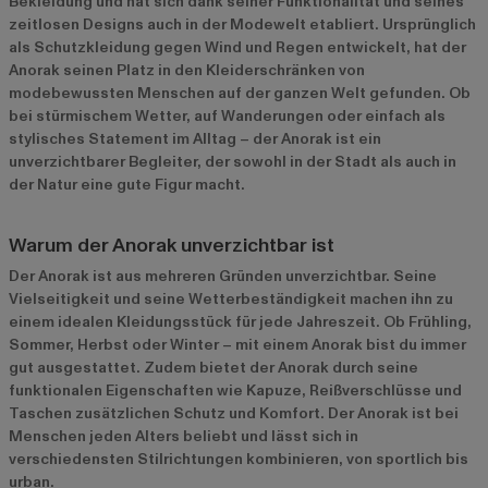
Bekleidung und hat sich dank seiner Funktionalität und seines
zeitlosen Designs auch in der Modewelt etabliert. Ursprünglich
als Schutzkleidung gegen Wind und Regen entwickelt, hat der
Anorak seinen Platz in den Kleiderschränken von
modebewussten Menschen auf der ganzen Welt gefunden. Ob
bei stürmischem Wetter, auf Wanderungen oder einfach als
stylisches Statement im Alltag – der Anorak ist ein
unverzichtbarer Begleiter, der sowohl in der Stadt als auch in
der Natur eine gute Figur macht.
Warum der Anorak unverzichtbar ist
Der Anorak ist aus mehreren Gründen unverzichtbar. Seine
Vielseitigkeit und seine Wetterbeständigkeit machen ihn zu
einem idealen Kleidungsstück für jede Jahreszeit. Ob Frühling,
Sommer, Herbst oder Winter – mit einem Anorak bist du immer
gut ausgestattet. Zudem bietet der Anorak durch seine
funktionalen Eigenschaften wie Kapuze, Reißverschlüsse und
Taschen zusätzlichen Schutz und Komfort. Der Anorak ist bei
Menschen jeden Alters beliebt und lässt sich in
verschiedensten Stilrichtungen kombinieren, von sportlich bis
urban.