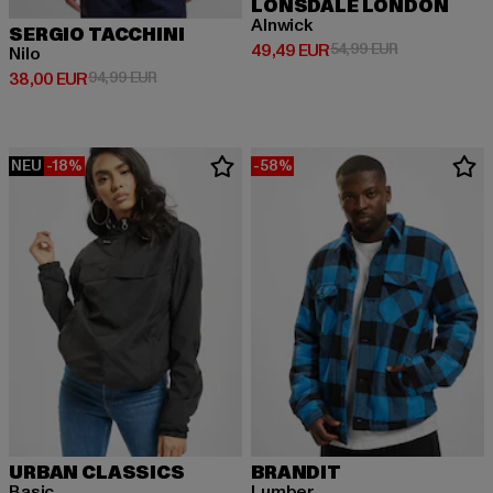
LONSDALE LONDON
Alnwick
SERGIO TACCHINI
Derzeitiger Preis: 49,49 EUR
Aktionspreis:
49,49 EUR
54,99 EUR
Nilo
Derzeitiger Preis: 38,00 EUR
Aktionspreis: 94,99 EUR
38,00 EUR
94,99 EUR
NEU
-18%
-58%
URBAN CLASSICS
BRANDIT
Basic
Lumber