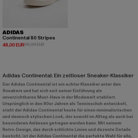
ADIDAS
Continental 80 Stripes
Derzeitiger Preis: 48,00 EUR
Aktionspreis: 99,99 EUR
48,00 EUR
99,99 EUR
Adidas Continental: Ein zeitloser Sneaker-Klassiker
Der Adidas Continental ist ein echter Klassiker unter den
Sneakers und hat sich seit seiner Einführung als
unverzichtbares Must-Have in der Modewelt etabliert.
Ursprünglich in den 80er Jahren als Tennisschuh entwickelt,
steht der Adidas Continental heute für einen minimalistischen
und dennoch stylischen Look, der sowohl im Alltag als auch bei
besonderen Anlässen getragen werden kann. Mit seinem
Retro-Design, das durch schlichte Linien und dezente Details
besticht, ist der Adidas Continental die perfekte Wahl für alle,