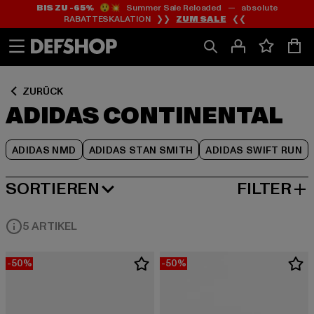
BIS ZU -65%
😲💥 Summer Sale Reloaded — absolute
Zum
Zum
Zum
RABATTESKALATION ❯❯
ZUM SALE
❮❮
Inhalt
Fußzeile
Produktraster
springen
springen
springen
ZURÜCK
ADIDAS CONTINENTAL
ADIDAS NMD
ADIDAS STAN SMITH
ADIDAS SWIFT RUN
SORTIEREN
FILTER
BELIEBTESTE
5 ARTIKEL
-50%
-50%