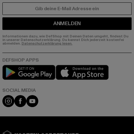
E-MAIL
ANMELDEN
Informationen dazu, wie DefShop mit Deinen Daten umgeht, findest Du
in unserer Datenschutzerklärung. Du kannst Dich jederzeit kostenfei
abmelden.
Datenschutzerklärung lesen.
Play market
App store
Instagram
Facebook
YouTube