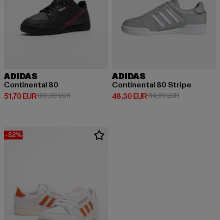
ADIDAS
ADIDAS
Continental 80
Continental 80 Stripe
Derzeitiger Preis: 51,70 EUR
Aktionspreis: 109,99 EUR
Derzeitiger Preis: 48,30 EUR
Aktionspreis:
51,70 EUR
109,99 EUR
48,30 EUR
114,99 EUR
-52%