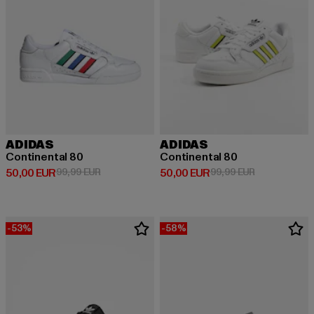
ADIDAS
ADIDAS
Continental 80
Continental 80
Derzeitiger Preis: 50,00 EUR
Aktionspreis: 99,99 EUR
Derzeitiger Preis: 50,00 EUR
Aktionspreis:
50,00 EUR
99,99 EUR
50,00 EUR
99,99 EUR
-53%
-58%