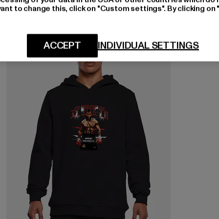
ant to change this, click on "Custom settings". By clicking on 
-38%
ACCEPT
INDIVIDUAL SETTINGS