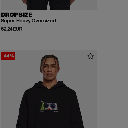
DROPSIZE
Super Heavy Oversized
Derzeitiger Preis: 52,24 EUR
52,24 EUR
-44%