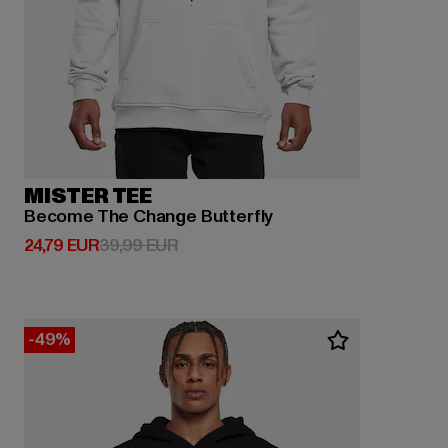
MISTER TEE
Become The Change Butterfly
Derzeitiger Preis: 24,79 EUR
Aktionspreis: 39,99 EUR
24,79 EUR
39,99 EUR
-49%