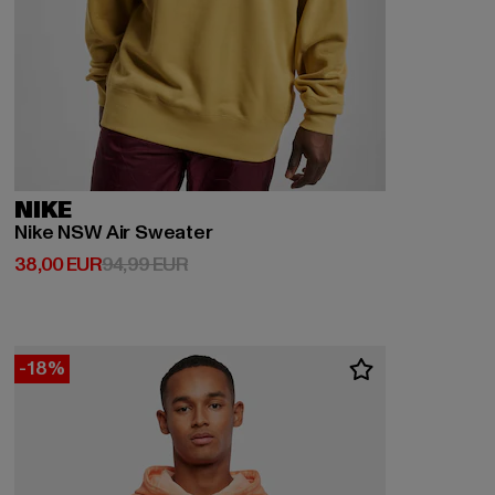
NIKE
Nike NSW Air Sweater
Derzeitiger Preis: 38,00 EUR
Aktionspreis: 94,99 EUR
38,00 EUR
94,99 EUR
-18%