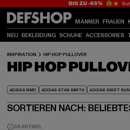
BIS ZU -65%
😲💥 Sum
MÄNNER
FRAUEN
NEU
BEKLEIDUNG
SCHUHE
ACCESSOIRES
INSPIRATION
HIP HOP PULLOVER
HIP HOP PULLO
ADIDAS NMD
ADIDAS STAN SMITH
ADIDAS SWIFT RUN
SORTIEREN NACH:
BELIEBTE
59 ARTIKEL