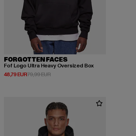
FORGOTTEN FACES
Fof Logo Ultra Heavy Oversized Box
Derzeitiger Preis: 48,79 EUR
Aktionspreis: 79,99 EUR
48,79 EUR
79,99 EUR