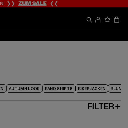
ION ❯❯
ZUM SALE
❮❮
EN
AUTUMN LOOK
BAND SHIRTS
BIKERJACKEN
BLUME
FILTER