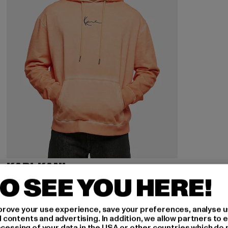
KARL KANI
Small Signature Washe
O SEE YOU HERE!
Derzeitiger Preis: 65,59 EUR
Aktionspreis: 79,99 EUR
65,59 EUR
79,99 EUR
rove your use experience, save your preferences, analyse u
ontents and advertising. In addition, we allow partners to e
ocessing of your data in the USA or other countries which do 