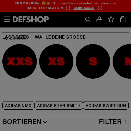
BIS ZU -65%
😲💥 Summer Sale Reloaded — absolute
Zum
Zum
Zum
RABATTESKALATION ❯❯
ZUM SALE
❮❮
Inhalt
Fußzeile
Produktraster
springen
springen
springen
LAST SIZES — WÄHLE DEINE GRÖSSE
ZURÜCK
ADIDAS NMD
ADIDAS STAN SMITH
ADIDAS SWIFT RUN
SORTIEREN
FILTER
BELIEBTESTE