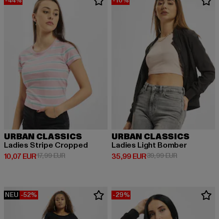
-44%
-10%
URBAN CLASSICS
URBAN CLASSICS
Ladies Stripe Cropped
Ladies Light Bomber
Derzeitiger Preis: 10,07 EUR
Aktionspreis: 17,99 EUR
Derzeitiger Preis: 35,99 EUR
Aktionspreis:
10,07 EUR
17,99 EUR
35,99 EUR
39,99 EUR
NEU
-52%
-29%