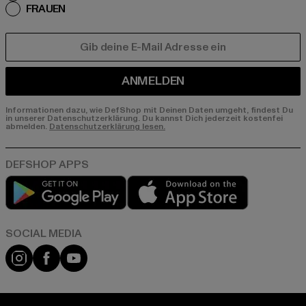
FRAUEN
E-MAIL
ANMELDEN
Informationen dazu, wie DefShop mit Deinen Daten umgeht, findest Du
in unserer Datenschutzerklärung. Du kannst Dich jederzeit kostenfei
abmelden.
Datenschutzerklärung lesen.
Play market
App store
Instagram
Facebook
YouTube