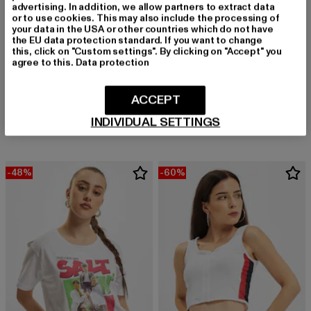
advertising. In addition, we allow partners to extract data
or to use cookies. This may also include the processing of
your data in the USA or other countries which do not have
the EU data protection standard. If you want to change
this, click on "Custom settings". By clicking on "Accept" you
agree to this.
Data protection
URBAN CLASSICS
URBAN CLASSICS
ACCEPT
Ladies Essentials Extended Shoulder
Ladies Short Rib Corsage
Derzeitiger Preis: 16,01 EUR
Aktionspreis: 17,99 EUR
Derzeitiger Preis: 15,11 EUR
Aktionspreis: 27
16,01 EUR
17,99 EUR
15,11 EUR
27,99 EUR
INDIVIDUAL SETTINGS
-48%
-60%