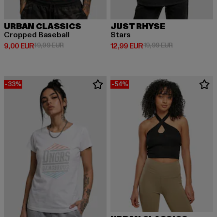
URBAN CLASSICS
JUST RHYSE
Cropped Baseball
Stars
Derzeitiger Preis: 9,00 EUR
Aktionspreis: 19,99 EUR
Derzeitiger Preis: 12,99 EUR
Aktionspreis: 
9,00 EUR
19,99 EUR
12,99 EUR
19,99 EUR
-33%
-54%