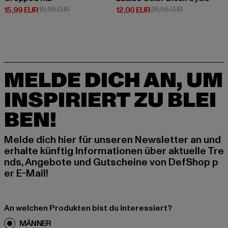
Derzeitiger Preis: 15,99 EUR
Aktionspreis: 19,99 EUR
Derzeitiger Preis: 12,00 EUR
Aktionspreis: 
15,99 EUR
19,99 EUR
12,00 EUR
29,99 EUR
MELDE DICH AN, UM
INSPIRIERT ZU BLEI
BEN!
Melde dich hier für unseren Newsletter an und
erhalte künftig Informationen über aktuelle Tre
nds, Angebote und Gutscheine von DefShop p
er E-Mail!
An welchen Produkten bist du interessiert?
MÄNNER