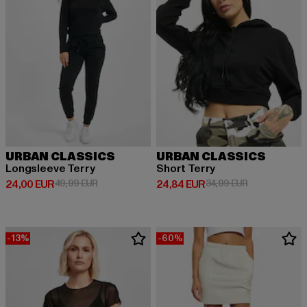
URBAN CLASSICS
URBAN CLASSICS
Longsleeve Terry
Short Terry
Derzeitiger Preis: 24,00 EUR
Aktionspreis: 49,99 EUR
Derzeitiger Preis: 24,84 EUR
Aktionspreis:
24,00 EUR
49,99 EUR
24,84 EUR
34,99 EUR
-13%
-60%