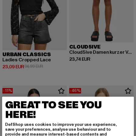
CLOUD5IVE
Cloud5ive Damen kurzer Volantrock mit breiten Bund Blumen Print
URBAN CLASSICS
Derzeitiger Preis: 23,74 EUR
23,74 EUR
Ladies Cropped Lace
Derzeitiger Preis: 23,09 EUR
Aktionspreis: 34,99 EUR
23,09 EUR
34,99 EUR
-11%
-46%
GREAT TO SEE YOU
HERE!
DefShop uses cookies to improve your use experience,
save your preferences, analyse use behaviour and to
provide and measure interest-based contents and