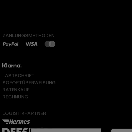
ZAHLUNGSMETHODEN
LASTSCHRIFT
SOFORTÜBERWEISUNG
RATENKAUF
RECHNUNG
LOGISTIKPARTNER