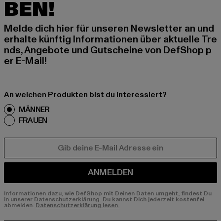
BEN!
Melde dich hier für unseren Newsletter an und
erhalte künftig Informationen über aktuelle Tre
nds, Angebote und Gutscheine von DefShop p
er E-Mail!
An welchen Produkten bist du interessiert?
MÄNNER
FRAUEN
E-MAIL
ANMELDEN
Informationen dazu, wie DefShop mit Deinen Daten umgeht, findest Du
in unserer Datenschutzerklärung. Du kannst Dich jederzeit kostenfei
abmelden.
Datenschutzerklärung lesen.