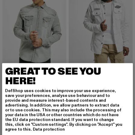
GREAT TO SEE YOU
BRANDIT
BRANDIT
Riley Denim Shirt
Luis Vintage
HERE!
Derzeitiger Preis: 47,49 EUR
Derzeitiger Preis: 46,99 EUR
47,49 EUR
46,99 EUR
DefShop uses cookies to improve your use experience,
save your preferences, analyse use behaviour and to
provide and measure interest-based contents and
advertising. In addition, we allow partners to extract data
or to use cookies. This may also include the processing of
Overshirt für Herren: Der stylische Alleskönner für
your data in the USA or other countries which do not have
jeden Look
the EU data protection standard. If you want to change
this, click on "Custom settings". By clicking on "Accept" you
Das Overshirt für Herren ist ein vielseitiges Kleidungsstück,
agree to this.
Data protection
das in der modernen Herrengarderobe nicht mehr wegzudenken