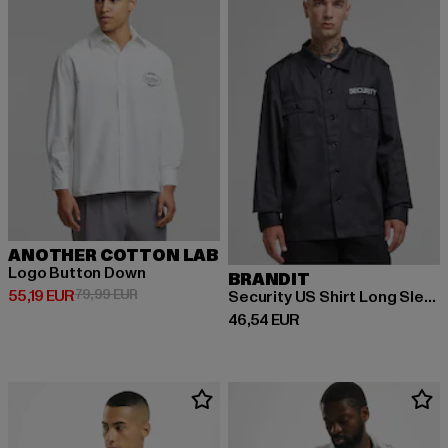
ANOTHER COTTON LAB
Logo Button Down
BRANDIT
Derzeitiger Preis: 55,19 EUR
Aktionspreis: 79,99 EUR
55,19 EUR
79,99 EUR
Security US Shirt Long Sleeve
Derzeitiger Preis: 46,54 EUR
46,54 EUR