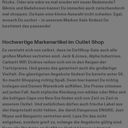
Röcke. Oder wie wäre es mal wieder mit neuer Bademode?
Bikinis und Badehosen kannst Du immerhin auch zwischendurch
mal shoppen. Da kann eine kleine Auswahl nicht schaden. Egal,
wonach Du suchst – in unserem Marken Sale findest Du
bestimmt das passende!
Hochwertige Markenartikel im Outlet Shop
Es versteht sich von selbst, dass im DefShop Sale auch alle
großen Marken vertreten sind. Jack & Jones, Alpha Industries,
Carhartt WIP, Dickies reihen sich ein in den Reigen der
Tiefstpreise. Und genau das garantiert auch die großartige
Vielfalt. Die günstigsten Angebote findest Du bereits unter 5€.
So macht Shopping richtig Spaß. Denn hier kannst Du richtig
loslegen und Deinen Warenkorb auffüllen. Die Preise stimmen
auf jeden Fall. Auch stylische Kleidung von adidas oder Nike und
die kultigen Caps von New Era finden sich von Zeit zu Zeit in
unserem Outlet. Und natürlichen dürfen auch frische Label aus
der Hauptstadt nicht fehlen, die durch Dangerous DNGRS, Just
Rhyse und Bangastic vertreten wird. Lass Dir das nicht
entgehen, sondern greif zu, solange die Angebote gültig sind.