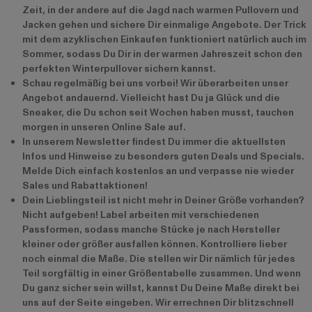
Zeit, in der andere auf die Jagd nach warmen Pullovern und
Jacken gehen und sichere Dir einmalige Angebote. Der Trick
mit dem azyklischen Einkaufen funktioniert natürlich auch im
Sommer, sodass Du Dir in der warmen Jahreszeit schon den
perfekten Winterpullover sichern kannst.
Schau regelmäßig bei uns vorbei! Wir überarbeiten unser
Angebot andauernd. Vielleicht hast Du ja Glück und die
Sneaker, die Du schon seit Wochen haben musst, tauchen
morgen in unseren Online Sale auf.
In unserem Newsletter findest Du immer die aktuellsten
Infos und Hinweise zu besonders guten Deals und Specials.
Melde Dich einfach kostenlos an und verpasse nie wieder
Sales und Rabattaktionen!
Dein Lieblingsteil ist nicht mehr in Deiner Größe vorhanden?
Nicht aufgeben! Label arbeiten mit verschiedenen
Passformen, sodass manche Stücke je nach Hersteller
kleiner oder größer ausfallen können. Kontrolliere lieber
noch einmal die Maße. Die stellen wir Dir nämlich für jedes
Teil sorgfältig in einer Größentabelle zusammen. Und wenn
Du ganz sicher sein willst, kannst Du Deine Maße direkt bei
uns auf der Seite eingeben. Wir errechnen Dir blitzschnell