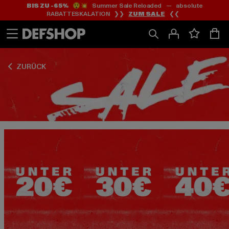
BIS ZU -65%
😲💥 Summer Sale Reloaded — absolute
Zum
Zum
Zum
RABATTESKALATION ❯❯
ZUM SALE
❮❮
Inhalt
Fußzeile
Produktraster
springen
springen
springen
ZURÜCK