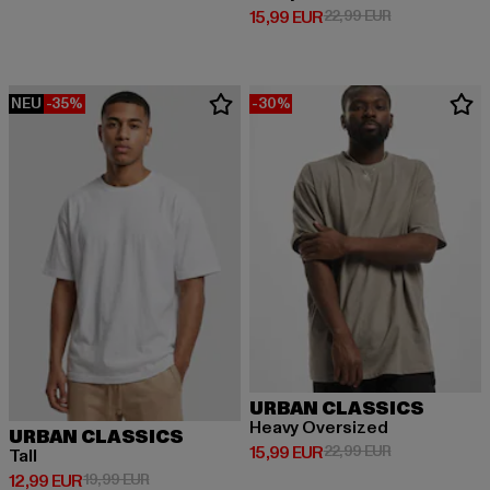
Derzeitiger Preis: 15,99 EUR
Aktionspreis: 
15,99 EUR
22,99 EUR
NEU
-35%
-30%
URBAN CLASSICS
Heavy Oversized
URBAN CLASSICS
Derzeitiger Preis: 15,99 EUR
Aktionspreis: 
15,99 EUR
22,99 EUR
Tall
Derzeitiger Preis: 12,99 EUR
Aktionspreis: 19,99 EUR
12,99 EUR
19,99 EUR