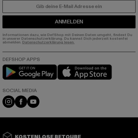
E-MAIL
ANMELDEN
Informationen dazu, wie DefShop mit Deinen Daten umgeht, findest Du
in unserer Datenschutzerklärung. Du kannst Dich jederzeit kostenfei
abmelden.
Datenschutzerklärung lesen.
Play market
App store
Instagram
Facebook
YouTube
KOSTENLOSE RETOURE