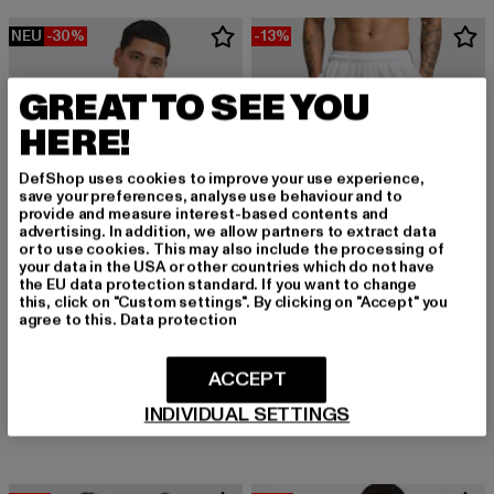
NEU
-30%
-13%
GREAT TO SEE YOU
HERE!
DefShop uses cookies to improve your use experience,
save your preferences, analyse use behaviour and to
provide and measure interest-based contents and
advertising. In addition, we allow partners to extract data
or to use cookies. This may also include the processing of
your data in the USA or other countries which do not have
the EU data protection standard. If you want to change
this, click on "Custom settings". By clicking on "Accept" you
agree to this.
Data protection
URBAN CLASSICS
URBAN CLASSICS
ACCEPT
Heavy Oversized
Stripes Mesh
INDIVIDUAL SETTINGS
Derzeitiger Preis: 15,99 EUR
Aktionspreis: 22,99 EUR
Derzeitiger Preis: 26,09 EUR
Aktionspreis:
15,99 EUR
22,99 EUR
26,09 EUR
29,99 EUR