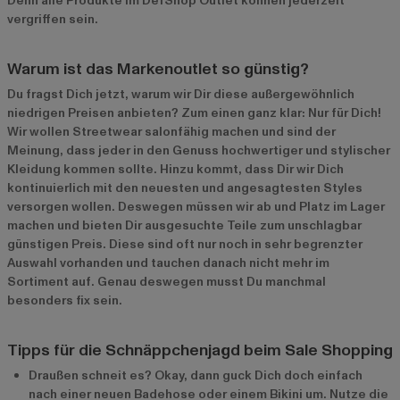
Denn alle Produkte im DefShop Outlet können jederzeit
vergriffen sein.
Warum ist das Markenoutlet so günstig?
Du fragst Dich jetzt, warum wir Dir diese außergewöhnlich
niedrigen Preisen anbieten? Zum einen ganz klar: Nur für Dich!
Wir wollen Streetwear salonfähig machen und sind der
Meinung, dass jeder in den Genuss hochwertiger und stylischer
Kleidung kommen sollte. Hinzu kommt, dass Dir wir Dich
kontinuierlich mit den neuesten und angesagtesten Styles
versorgen wollen. Deswegen müssen wir ab und Platz im Lager
machen und bieten Dir ausgesuchte Teile zum unschlagbar
günstigen Preis. Diese sind oft nur noch in sehr begrenzter
Auswahl vorhanden und tauchen danach nicht mehr im
Sortiment auf. Genau deswegen musst Du manchmal
besonders fix sein.
Tipps für die Schnäppchenjagd beim Sale Shopping
Draußen schneit es? Okay, dann guck Dich doch einfach
nach einer neuen Badehose oder einem Bikini um. Nutze die