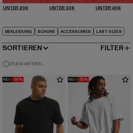
BEKLEIDUNG
SCHUHE
ACCESSOIRES
LAST SIZES
SORTIEREN
FILTER
BELIEBTESTE
21,814 ARTIKEL
NEU
-30%
NEU
-30%