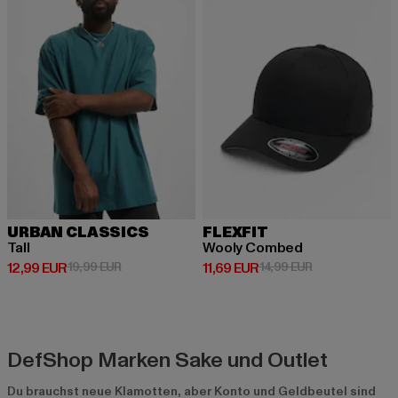
URBAN CLASSICS
FLEXFIT
Tall
Wooly Combed
Derzeitiger Preis: 12,99 EUR
Aktionspreis: 19,99 EUR
Derzeitiger Preis: 11,69 EUR
Aktionspreis: 1
12,99 EUR
19,99 EUR
11,69 EUR
14,99 EUR
DefShop Marken Sake und Outlet
Du brauchst neue Klamotten, aber Konto und Geldbeutel sind