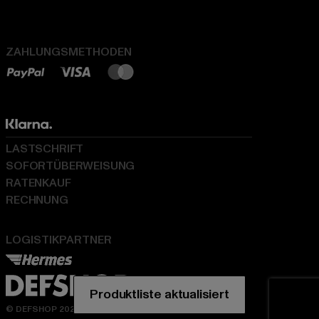
ZAHLUNGSMETHODEN
LASTSCHRIFT
SOFORTÜBERWEISUNG
RATENKAUF
RECHNUNG
LOGISTIKPARTNER
© DEFSHOP 2026. Alle Rechte vorbehalten