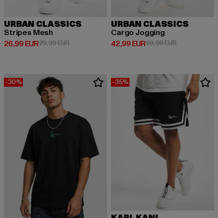
URBAN CLASSICS
URBAN CLASSICS
Stripes Mesh
Cargo Jogging
Derzeitiger Preis: 26,99 EUR
Aktionspreis: 29,99 EUR
Derzeitiger Preis: 42,99 EUR
Aktionspreis:
26,99 EUR
29,99 EUR
42,99 EUR
59,99 EUR
-30%
-35%
KARL KANI