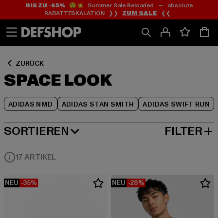
BIS ZU -65%
😲💥 Summer Sale Reloaded — absolute
Zum
Zum
Zum
RABATTESKALATION ❯❯
ZUM SALE
❮❮
Inhalt
Fußzeile
Produktraster
springen
springen
springen
ZURÜCK
SPACE LOOK
ADIDAS NMD
ADIDAS STAN SMITH
ADIDAS SWIFT RUN
SORTIEREN
FILTER
BELIEBTESTE
17 ARTIKEL
NEU
-35%
NEU
-28%