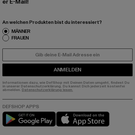
er E-Mail!
An welchen Produkten bist du interessiert?
MÄNNER
FRAUEN
E-MAIL
ANMELDEN
Informationen dazu, wie DefShop mit Deinen Daten umgeht, findest Du
in unserer Datenschutzerklärung. Du kannst Dich jederzeit kostenfei
abmelden.
Datenschutzerklärung lesen.
Play market
App store