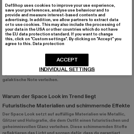
DefShop uses cookies to improve your use experience,
save your preferences, analyse use behaviour and to
Space Look: Der futuristische Style für mutige
provide and measure interest-based contents and
advertising. In addition, we allow partners to extract data
Fashionistas
or to use cookies. This may also include the processing of
your data in the USA or other countries which do not have
Der Space Look ist mehr als nur ein Trend – er ist ein Statement
the EU data protection standard. If you want to change
für alle, die sich gerne von der Masse abheben und ihren
this, click on "Custom settings". By clicking on "Accept" you
individuellen Style zeigen möchten. Inspiriert von
agree to this.
Data protection
futuristischen Designs und Science-Fiction-Elementen, bietet
dieser Look eine spannende Kombination aus schimmernden
ACCEPT
Effekten und mutigen Schnitten. Bei Def-Shop findest du eine
große Auswahl an Kleidungsstücken und Accessoires, die den
INDIVIDUAL SETTINGS
Space Look perfekt verkörpern und deinem Outfit eine
galaktische Note verleihen.
Warum der Space Look im Trend liegt
Futuristische Materialien und schimmernde Effekte
Der Space Look setzt auf auffällige Materialien wie Metallic,
Glitzer und Holografie, die dem Outfit einen futuristischen und
geheimnisvollen Glanz verleihen. Diese schimmernden Stoffe
reflektieren das Licht und sorgen dafür, dass du garantiert