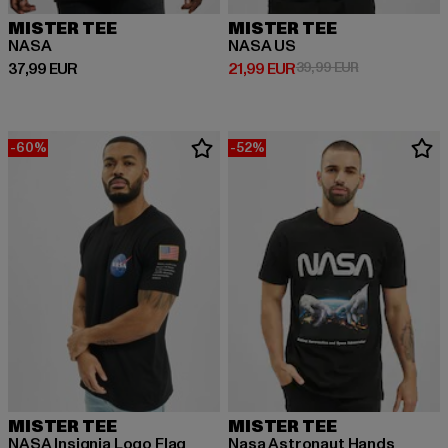
MISTER TEE
MISTER TEE
NASA
NASA US
Derzeitiger Preis: 37,99 EUR
Derzeitiger Preis: 21,99 EUR
Aktionspreis: 
37,99 EUR
21,99 EUR
39,99 EUR
-60%
-52%
MISTER TEE
MISTER TEE
NASA Insignia Logo Flag
Nasa Astronaut Hands