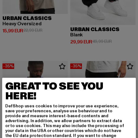
URBAN CLASSICS
Heavy Oversized
URBAN CLASSICS
Derzeitiger Preis: 15,99 EUR
Aktionspreis: 22,99 EUR
15,99 EUR
22,99 EUR
Blank
Derzeitiger Preis: 29,99 EUR
Aktionspreis:
29,99 EUR
49,99 EUR
-35%
-35%
GREAT TO SEE YOU
HERE!
DefShop uses cookies to improve your use experience,
save your preferences, analyse use behaviour and to
provide and measure interest-based contents and
advertising. In addition, we allow partners to extract data
or to use cookies. This may also include the processing of
your data in the USA or other countries which do not have
the EU data protection standard. If you want to change