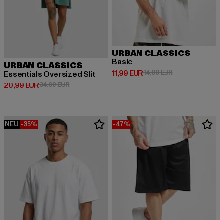
URBAN CLASSICS
Basic
URBAN CLASSICS
Derzeitiger Preis: 11,99 EUR
Aktionspreis: 1
11,99 EUR
14,99 EUR
Essentials Oversized Slit
Derzeitiger Preis: 20,99 EUR
Aktionspreis: 34,99 EUR
20,99 EUR
34,99 EUR
NEU
-35%
-47%