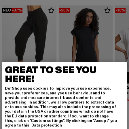
NEU
-37%
-53%
-13%
GREAT TO SEE YOU
HERE!
URBAN CLASSICS
Sarong
URBAN CLASSICS
URBA
DefShop uses cookies to improve your use experience,
Derzeitiger Preis: 18,89 EUR
Aktionspreis: 29,99 EUR
Turtle Extended
18,89 EUR
29,99 EUR
save your preferences, analyse use behaviour and to
provide and measure interest-based contents and
Derzeitiger Preis: 14,10 EUR
Aktionspreis: 29,9
Derzeit
14,10 EUR
29,99 EUR
20,00 
advertising. In addition, we allow partners to extract data
or to use cookies. This may also include the processing of
your data in the USA or other countries which do not have
the EU data protection standard. If you want to change
this, click on "Custom settings". By clicking on "Accept" you
agree to this.
Data protection