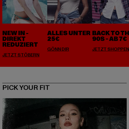
NEW IN -
ALLES UNTER
BACK TO T
DIREKT
25€
90S - AB 7€
REDUZIERT
PICK YOUR FIT