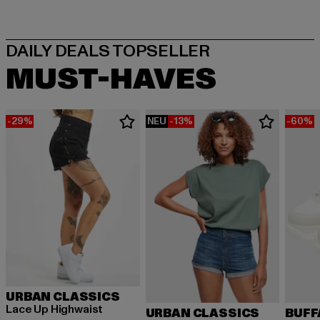
MUST-HAVES
-29%
NEU
-13%
-60%
URBAN CLASSICS
Lace Up Highwaist
URBAN CLASSICS
BUFF