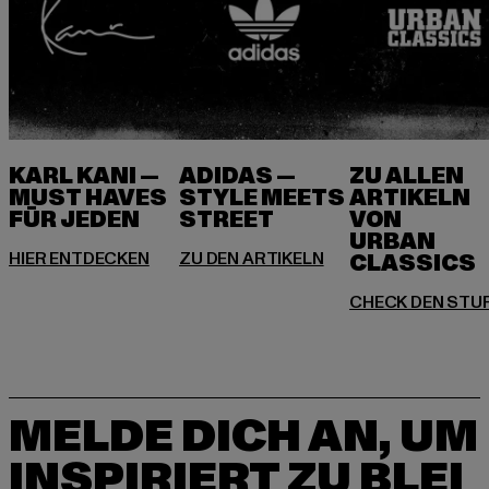
KARL KANI —
ADIDAS —
ZU ALLEN
MUST HAVES
STYLE MEETS
ARTIKELN
FÜR JEDEN
VON
URBAN
MELDE DICH AN, UM
INSPIRIERT ZU BLEI