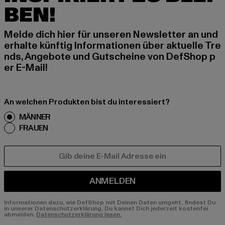
BEN!
Melde dich hier für unseren Newsletter an und
erhalte künftig Informationen über aktuelle Tre
nds, Angebote und Gutscheine von DefShop p
er E-Mail!
An welchen Produkten bist du interessiert?
MÄNNER
FRAUEN
E-MAIL
ANMELDEN
Informationen dazu, wie DefShop mit Deinen Daten umgeht, findest Du
in unserer Datenschutzerklärung. Du kannst Dich jederzeit kostenfei
abmelden.
Datenschutzerklärung lesen.