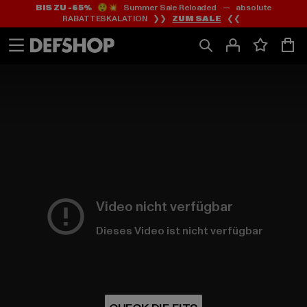
BIS ZU -65%
😲💥 Summer Sale Reloaded — absolute
Zum
Zum
RABATTESKALATION ❯❯
ZUM SALE
❮❮
Inhalt
Fußzeile
springen
springen
Frauen Kategorieauflistungsseite
Video nicht verfügbar
Dieses Video ist nicht verfügbar