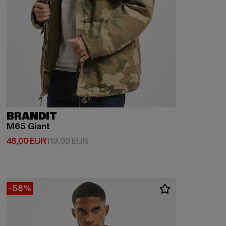
BRANDIT
M65 Giant
Derzeitiger Preis: 48,00 EUR
Aktionspreis: 119,99 EUR
48,00 EUR
119,99 EUR
-58%