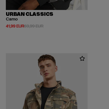
URBAN CLASSICS
Camo
Derzeitiger Preis: 41,99 EUR
Aktionspreis: 69,99 EUR
41,99 EUR
69,99 EUR