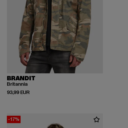
BRANDIT
Britannia
Derzeitiger Preis: 93,99 EUR
93,99 EUR
-17%