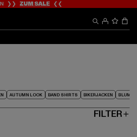
ION ❯❯
ZUM SALE
❮❮
EN
AUTUMN LOOK
BAND SHIRTS
BIKERJACKEN
BLUME
FILTER