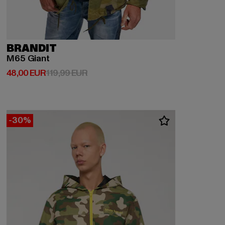
BRANDIT
M65 Giant
Derzeitiger Preis: 48,00 EUR
Aktionspreis: 119,99 EUR
48,00 EUR
119,99 EUR
-30%