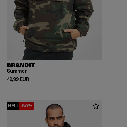
BRANDIT
Summer
Derzeitiger Preis: 49,99 EUR
49,99 EUR
NEU
-60%