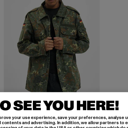
O SEE YOU HERE!
BRANDIT
BW Field
rove your use experience, save your preferences, analyse u
Derzeitiger Preis: 18,90 EUR
Aktionspreis: 44,99 EUR
18,90 EUR
44,99 EUR
ontents and advertising. In addition, we allow partners to e
ocessing of your data in the USA or other countries which do 