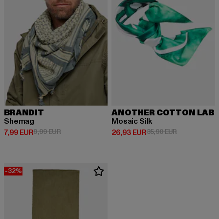
BRANDIT
ANOTHER COTTON LAB
Shemag
Mosaic Silk
Derzeitiger Preis: 7,99 EUR
Aktionspreis: 9,99 EUR
Derzeitiger Preis: 26,93 EUR
Aktionspreis:
7,99 EUR
9,99 EUR
26,93 EUR
35,90 EUR
-32%