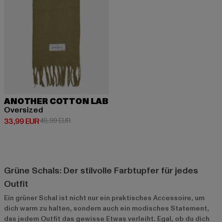
ANOTHER COTTON LAB
Oversized
Derzeitiger Preis: 33,99 EUR
Aktionspreis: 49,99 EUR
33,99 EUR
49,99 EUR
Grüne Schals: Der stilvolle Farbtupfer für jedes
Outfit
Ein grüner Schal ist nicht nur ein praktisches Accessoire, um
dich warm zu halten, sondern auch ein modisches Statement,
das jedem Outfit das gewisse Etwas verleiht. Egal, ob du dich