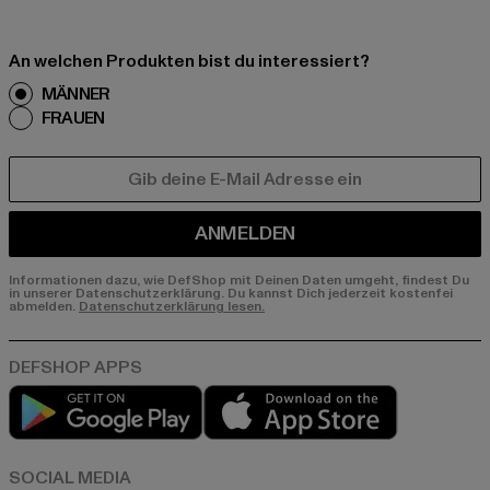
An welchen Produkten bist du interessiert?
MÄNNER
FRAUEN
E-MAIL
ANMELDEN
Informationen dazu, wie DefShop mit Deinen Daten umgeht, findest Du
in unserer Datenschutzerklärung. Du kannst Dich jederzeit kostenfei
abmelden.
Datenschutzerklärung lesen.
Play market
App store