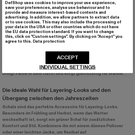
DefShop uses cookies to improve your use experience,
Perfekt für den Alltag, das Büro oder besondere
save your preferences, analyse use behaviour and to
provide and measure interest-based contents and
Anlässe
advertising. In addition, we allow partners to extract data
or to use cookies. This may also include the processing of
Grüne Schals sind unglaublich vielseitig und passen zu vielen
your data in the USA or other countries which do not have
verschiedenen Anlässen. Im Alltag kannst du sie über einem
the EU data protection standard. If you want to change
einfachen Pullover oder einer Jeansjacke tragen, um einen
this, click on "Custom settings". By clicking on "Accept" you
agree to this.
Data protection
lässigen Look zu kreieren. Im Büro sorgen schlichte, elegante
Schals aus hochwertigen Materialien wie Kaschmir für einen
professionellen, aber dennoch modischen Auftritt. Für
ACCEPT
besondere Anlässe kannst du deinen grünen Schal als Akzent
INDIVIDUAL SETTINGS
zu einem Mantel oder einem schicken Kleid kombinieren – er
bringt Farbe in dein Outfit und sorgt gleichzeitig für Wärme.
Die ideale Wahl für Layering-Looks und den
Übergang zwischen den Jahreszeiten
Schals sind das perfekte Accessoire für Layering-Looks.
Besonders im Frühling und Herbst, wenn das Wetter
wechselhaft ist, sorgt ein grüner Schal für zusätzlichen
Komfort und Stil. Kombiniere ihn mit einem dünnen Pullover
oder einer leichten Jacke, um flexibel auf