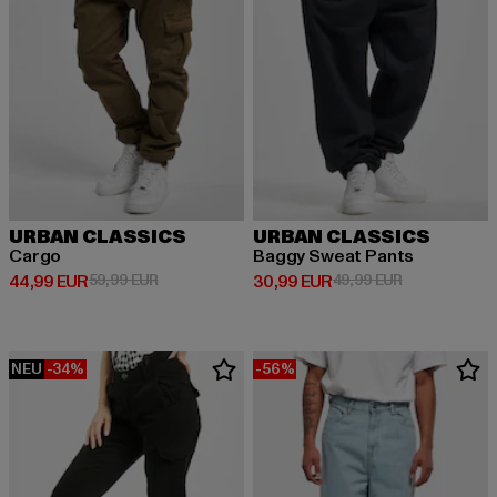
URBAN CLASSICS
URBAN CLASSICS
Cargo
Baggy Sweat Pants
Derzeitiger Preis: 44,99 EUR
Aktionspreis: 59,99 EUR
Derzeitiger Preis: 30,99 EUR
Aktionspreis:
44,99 EUR
59,99 EUR
30,99 EUR
49,99 EUR
NEU
-34%
-56%