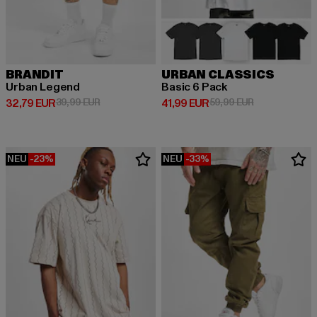
BRANDIT
URBAN CLASSICS
Urban Legend
Basic 6 Pack
Derzeitiger Preis: 32,79 EUR
Aktionspreis: 39,99 EUR
Derzeitiger Preis: 41,99 EUR
Aktionspreis: 
32,79 EUR
39,99 EUR
41,99 EUR
59,99 EUR
NEU
-23%
NEU
-33%