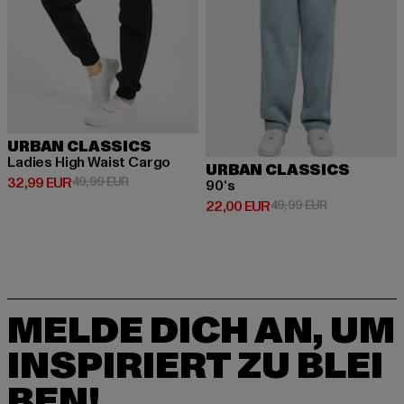
URBAN CLASSICS
Ladies High Waist Cargo
URBAN CLASSICS
Derzeitiger Preis: 32,99 EUR
Aktionspreis: 49,99 EUR
32,99 EUR
49,99 EUR
90‘s
Derzeitiger Preis: 22,00 EUR
Aktionspreis:
22,00 EUR
49,99 EUR
MELDE DICH AN, UM
INSPIRIERT ZU BLEI
BEN!