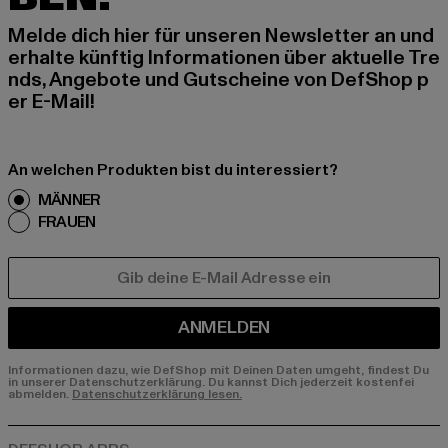
Melde dich hier für unseren Newsletter an und
erhalte künftig Informationen über aktuelle Tre
nds, Angebote und Gutscheine von DefShop p
er E-Mail!
An welchen Produkten bist du interessiert?
MÄNNER
FRAUEN
E-MAIL
ANMELDEN
Informationen dazu, wie DefShop mit Deinen Daten umgeht, findest Du
in unserer Datenschutzerklärung. Du kannst Dich jederzeit kostenfei
abmelden.
Datenschutzerklärung lesen.