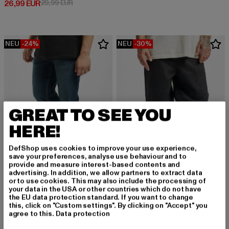
Derzeitiger Preis: 26,99 EUR
Aktionspreis: 29,99 EUR
26,99 EUR
29,99 EUR
NEU
-24%
NEU
-30%
GREAT TO SEE YOU
HERE!
DefShop uses cookies to improve your use experience,
save your preferences, analyse use behaviour and to
provide and measure interest-based contents and
advertising. In addition, we allow partners to extract data
or to use cookies. This may also include the processing of
URBAN CLASSICS
URBAN CLASSICS
your data in the USA or other countries which do not have
Stretch Denim
90‘s
the EU data protection standard. If you want to change
this, click on "Custom settings". By clicking on "Accept" you
Derzeitiger Preis: 34,19 EUR
Aktionspreis: 44,99 EUR
Derzeitiger Preis: 34,99 EUR
Aktionspreis:
34,19 EUR
44,99 EUR
34,99 EUR
49,99 EUR
agree to this.
Data protection