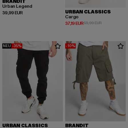
BRANDIT
Urban Legend
URBAN CLASSICS
Derzeitiger Preis: 39,99 EUR
39,99 EUR
Cargo
Derzeitiger Preis: 37,19 EUR
Aktionspreis: 
37,19 EUR
59,99 EUR
NEU
-35%
-10%
URBAN CLASSICS
BRANDIT