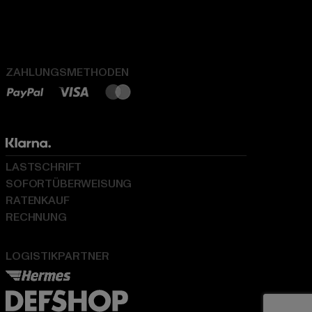
ZAHLUNGSMETHODEN
LASTSCHRIFT
SOFORTÜBERWEISUNG
RATENKAUF
RECHNUNG
LOGISTIKPARTNER