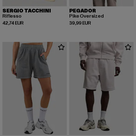
SERGIO TACCHINI
PEGADOR
Riflesso
Pike Oversized
Derzeitiger Preis: 42,74 EUR
Derzeitiger Preis: 39,99 EUR
42,74 EUR
39,99 EUR