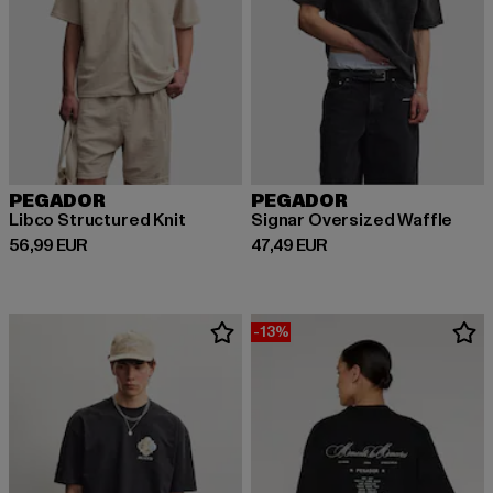
PEGADOR
PEGADOR
Libco Structured Knit
Signar Oversized Waffle
Derzeitiger Preis: 56,99 EUR
Derzeitiger Preis: 47,49 EUR
56,99 EUR
47,49 EUR
-13%