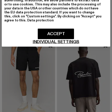
advertising. In addition, we allow partners to extract data
or to use cookies. This may also include the processing of
your data in the USA or other countries which do not have
the EU data protection standard. If you want to change
PEGADOR
PEGADOR
this, click on "Custom settings". By clicking on "Accept" you
Lagos Oversized Soft Rib
Lagos Soft Rib
agree to this.
Data protection
Derzeitiger Preis: 47,49 EUR
Derzeitiger Preis: 47,49 EUR
47,49 EUR
47,49 EUR
ACCEPT
INDIVIDUAL SETTINGS