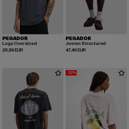
PEGADOR
PEGADOR
Logo Oversized
Jovren Structured
Derzeitiger Preis: 29,99 EUR
Derzeitiger Preis: 47,49 EUR
29,99 EUR
47,49 EUR
-32%