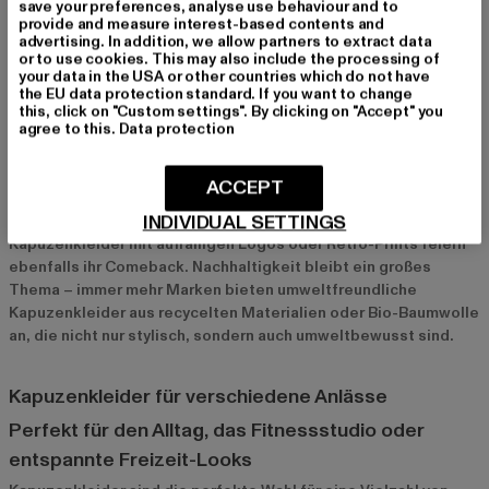
save your preferences, analyse use behaviour and to
kombinieren und dazu Stiefel oder Boots tragen. Accessoires
provide and measure interest-based contents and
wie Caps, Sonnenbrillen oder Bauchtaschen runden den Look
advertising. In addition, we allow partners to extract data
or to use cookies. This may also include the processing of
perfekt ab.
your data in the USA or other countries which do not have
the EU data protection standard. If you want to change
this, click on "Custom settings". By clicking on "Accept" you
Aktuelle Trends bei Kapuzenkleidern
agree to this.
Data protection
2024 stehen vor allem minimalistische Designs und oversized
Schnitte bei Kapuzenkleidern im Vordergrund. Einfarbige
ACCEPT
Modelle in neutralen Tönen wie Beige, Oliv oder Grau sind
INDIVIDUAL SETTINGS
besonders beliebt, da sie sich leicht kombinieren lassen.
Kapuzenkleider mit auffälligen Logos oder Retro-Prints feiern
ebenfalls ihr Comeback. Nachhaltigkeit bleibt ein großes
Thema – immer mehr Marken bieten umweltfreundliche
Kapuzenkleider aus recycelten Materialien oder Bio-Baumwolle
an, die nicht nur stylisch, sondern auch umweltbewusst sind.
Kapuzenkleider für verschiedene Anlässe
Perfekt für den Alltag, das Fitnessstudio oder
entspannte Freizeit-Looks