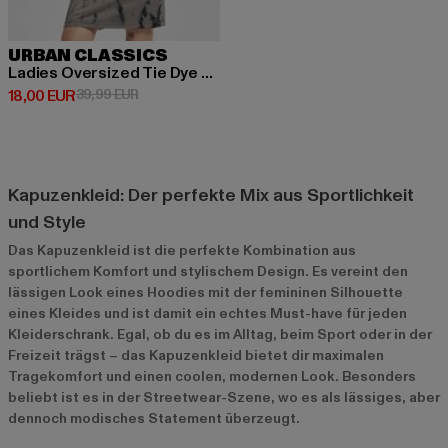
URBAN CLASSICS
Ladies Oversized Tie Dye Hoody
Derzeitiger Preis: 18,00 EUR
Aktionspreis: 39,99 EUR
18,00 EUR
39,99 EUR
Kapuzenkleid: Der perfekte Mix aus Sportlichkeit
und Style
Das Kapuzenkleid ist die perfekte Kombination aus
sportlichem Komfort und stylischem Design. Es vereint den
lässigen Look eines Hoodies mit der femininen Silhouette
eines Kleides und ist damit ein echtes Must-have für jeden
Kleiderschrank. Egal, ob du es im Alltag, beim Sport oder in der
Freizeit trägst – das Kapuzenkleid bietet dir maximalen
Tragekomfort und einen coolen, modernen Look. Besonders
beliebt ist es in der Streetwear-Szene, wo es als lässiges, aber
dennoch modisches Statement überzeugt.