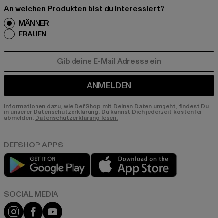
An welchen Produkten bist du interessiert?
MÄNNER
FRAUEN
E-MAIL
ANMELDEN
Informationen dazu, wie DefShop mit Deinen Daten umgeht, findest Du
in unserer Datenschutzerklärung. Du kannst Dich jederzeit kostenfei
abmelden.
Datenschutzerklärung lesen.
Play market
App store
Instagram
Facebook
YouTube