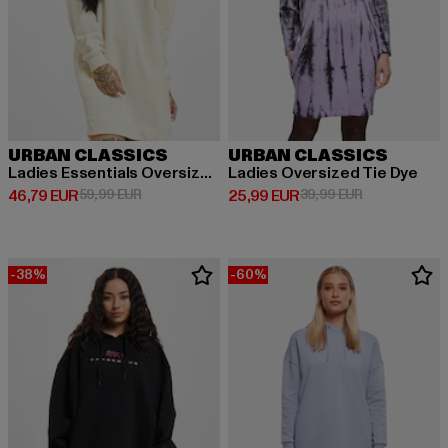
URBAN CLASSICS
URBAN CLASSICS
Ladies Essentials Oversized Terry
Ladies Oversized Tie Dye
Derzeitiger Preis: 46,79 EUR
Aktionspreis: 59,99 EUR
Derzeitiger Preis: 25,99 EUR
Aktionspreis:
46,79 EUR
59,99 EUR
25,99 EUR
39,99 EUR
-38%
-60%