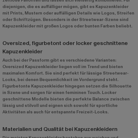
zeitlose Favoriten und lassen sich vielseitig kombinieren. Für
diejenigen, die es auffälliger mögen, gibt es Kapuzenkleider
mit Prints, Mustern oder auffälligen Details wie Logos, Streifen
oder Schriftzügen. Besonders in der Streetwear-Szene sind
Kapuzenkleider mit großen Logos oder bunten Farben beliebt.
Oversized, figurbetont oder locker geschnittene
Kapuzenkleider
Auch bei der Passform gibt es verschiedene Varianten:
Oversized Kapuzenkleider liegen voll im Trend und bieten
maximalen Komfort. Sie sind perfekt für lässige Streetwear-
Looks, bei denen Bequemlichkeit im Vordergrund steht.
Figurbetonte Kapuzenkleider hingegen setzen die Silhouette
in Szene und sorgen für einen femininen Touch. Locker
geschnittene Modelle bieten die perfekte Balance zwischen
lässig und stilvoll und eignen sich sowohl für sportliche
Aktivitäten als auch für entspannte Freizeit-Looks.
Materialien und Qualität bei Kapuzenkleidern
Die meisten Kapuzenkleider bestehen aus weichen und