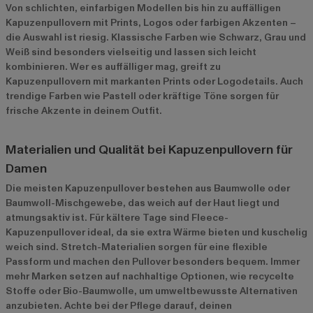
Von schlichten, einfarbigen Modellen bis hin zu auffälligen
Kapuzenpullovern mit Prints, Logos oder farbigen Akzenten –
die Auswahl ist riesig. Klassische Farben wie Schwarz, Grau und
Weiß sind besonders vielseitig und lassen sich leicht
kombinieren. Wer es auffälliger mag, greift zu
Kapuzenpullovern mit markanten Prints oder Logodetails. Auch
trendige Farben wie Pastell oder kräftige Töne sorgen für
frische Akzente in deinem Outfit.
Materialien und Qualität bei Kapuzenpullovern für
Damen
Die meisten Kapuzenpullover bestehen aus Baumwolle oder
Baumwoll-Mischgewebe, das weich auf der Haut liegt und
atmungsaktiv ist. Für kältere Tage sind Fleece-
Kapuzenpullover ideal, da sie extra Wärme bieten und kuschelig
weich sind. Stretch-Materialien sorgen für eine flexible
Passform und machen den Pullover besonders bequem. Immer
mehr Marken setzen auf nachhaltige Optionen, wie recycelte
Stoffe oder Bio-Baumwolle, um umweltbewusste Alternativen
anzubieten. Achte bei der Pflege darauf, deinen