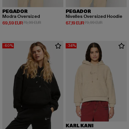
PEGADOR
PEGADOR
Modra Oversized
Nivelles Oversized Hoodie
Derzeitiger Preis: 69,59 EUR
Aktionspreis: 79,99 EUR
Derzeitiger Preis: 67,19 EUR
Aktionspreis: 
69,59 EUR
79,99 EUR
67,19 EUR
79,99 EUR
-60%
-34%
KARL KANI