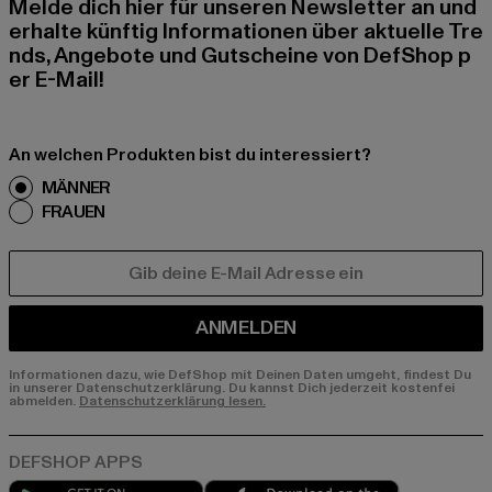
Melde dich hier für unseren Newsletter an und
erhalte künftig Informationen über aktuelle Tre
nds, Angebote und Gutscheine von DefShop p
er E-Mail!
An welchen Produkten bist du interessiert?
MÄNNER
FRAUEN
E-MAIL
ANMELDEN
Informationen dazu, wie DefShop mit Deinen Daten umgeht, findest Du
in unserer Datenschutzerklärung. Du kannst Dich jederzeit kostenfei
abmelden.
Datenschutzerklärung lesen.