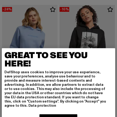
-24%
-16%
GREAT TO SEE YOU
HERE!
DefShop uses cookies to improve your use experience,
save your preferences, analyse use behaviour and to
provide and measure interest-based contents and
advertising. In addition, we allow partners to extract data
MISS TEE
MERCHCODE
or to use cookies. This may also include the processing of
your data in the USA or other countries which do not have
Just Another EMB Fluffy Hoody
Ladies 2pac F*ck The World
the EU data protection standard. If you want to change
Derzeitiger Preis: 37,99 EUR
Aktionspreis: 49,99 EUR
Derzeitiger Preis: 41,99 EUR
Aktionspreis: 
37,99 EUR
49,99 EUR
41,99 EUR
49,99 EUR
this, click on "Custom settings". By clicking on "Accept" you
agree to this.
Data protection