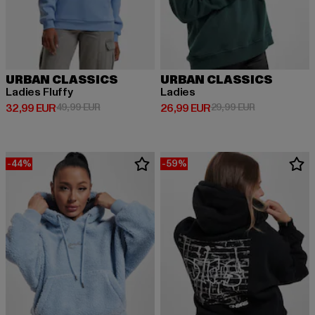
URBAN CLASSICS
URBAN CLASSICS
Ladies Fluffy
Ladies
Derzeitiger Preis: 32,99 EUR
Aktionspreis: 49,99 EUR
Derzeitiger Preis: 26,99 EUR
Aktionspreis:
32,99 EUR
49,99 EUR
26,99 EUR
29,99 EUR
-44%
-59%