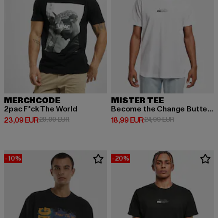
MERCHCODE
MISTER TEE
2pac F*ck The World
Become the Change Butterfly 2.0
Derzeitiger Preis: 23,09 EUR
Aktionspreis: 29,99 EUR
Derzeitiger Preis: 18,99 EUR
Aktionspreis: 
23,09 EUR
29,99 EUR
18,99 EUR
24,99 EUR
-10%
-20%