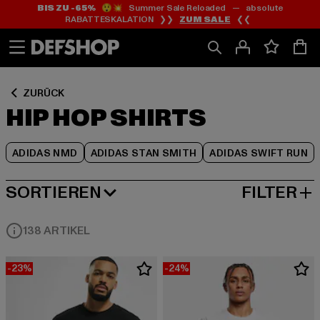
BIS ZU -65%
😲💥 Summer Sale Reloaded — absolute
Zum
Zum
Zum
RABATTESKALATION ❯❯
ZUM SALE
❮❮
Inhalt
Fußzeile
Produktraster
springen
springen
springen
ZURÜCK
HIP HOP SHIRTS
ADIDAS NMD
ADIDAS STAN SMITH
ADIDAS SWIFT RUN
SORTIEREN
FILTER
BELIEBTESTE
138 ARTIKEL
-23%
-24%