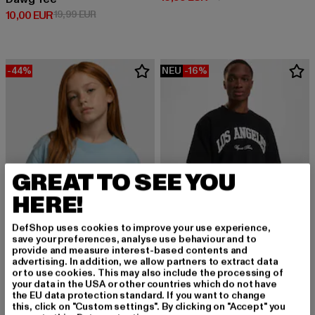
Derzeitiger Preis: 10,00 EUR
Aktionspreis: 19,99 EUR
10,00 EUR
19,99 EUR
-44%
NEU
-16%
GREAT TO SEE YOU
HERE!
DefShop uses cookies to improve your use experience,
save your preferences, analyse use behaviour and to
provide and measure interest-based contents and
advertising. In addition, we allow partners to extract data
MISTER TEE UPSCALE
or to use cookies. This may also include the processing of
Upscale L.a. College Oversize
your data in the USA or other countries which do not have
URBAN CLASSICS
Derzeitiger Preis: 20,99 EUR
Aktionspreis:
20,99 EUR
24,99 EUR
the EU data protection standard. If you want to change
Girls Short Kimono
this, click on "Custom settings". By clicking on "Accept" you
Derzeitiger Preis: 10,07 EUR
Aktionspreis: 17,99 EUR
10,07 EUR
17,99 EUR