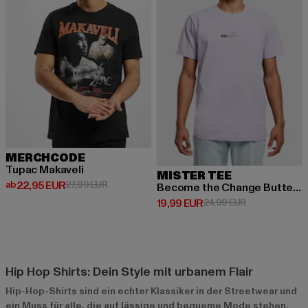
MERCHCODE
Tupac Makaveli
MISTER TEE
Derzeitiger Preis: ab 22,95 EUR
Aktionspreis: 27,99 EUR
ab
22,95 EUR
27,99 EUR
Become the Change Butterfly 2.0
Derzeitiger Preis: 19,99 EUR
Aktionspreis: 
19,99 EUR
24,99 EUR
Hip Hop Shirts: Dein Style mit urbanem Flair
Hip-Hop-Shirts sind ein echter Klassiker in der Streetwear und
ein Muss für alle, die auf lässige und bequeme Mode stehen.