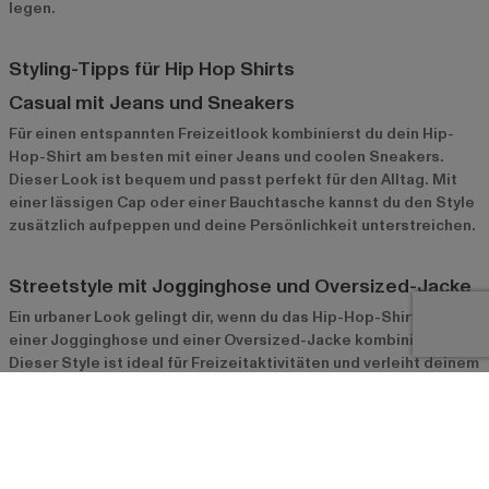
legen.
Styling-Tipps für Hip Hop Shirts
Casual mit Jeans und Sneakers
Für einen entspannten Freizeitlook kombinierst du dein Hip-
Hop-Shirt am besten mit einer Jeans und coolen Sneakers.
Dieser Look ist bequem und passt perfekt für den Alltag. Mit
einer lässigen Cap oder einer Bauchtasche kannst du den Style
zusätzlich aufpeppen und deine Persönlichkeit unterstreichen.
Streetstyle mit Jogginghose und Oversized-Jacke
Ein urbaner Look gelingt dir, wenn du das Hip-Hop-Shirt mit
einer Jogginghose und einer Oversized-Jacke kombinierst.
Dieser Style ist ideal für Freizeitaktivitäten und verleiht deinem
Outfit eine lässige, coole Ausstrahlung. Mit einer Cap und
Sneakers wird der Look komplett und bleibt dabei immer
stylisch und modern.