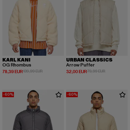
KARL KANI
URBAN CLASSICS
OG Rhombus
Arrow Puffer
Derzeitiger Preis: 78,39 EUR
Aktionspreis: 139,99 EUR
Derzeitiger Preis: 32,00 EUR
Aktionspreis:
78,39 EUR
139,99 EUR
32,00 EUR
79,99 EUR
-60%
-60%