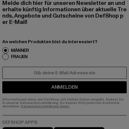
Melde dich hier für unseren Newsletter an und
erhalte künftig Informationen über aktuelle Tre
nds, Angebote und Gutscheine von DefShop p
er E-Mail!
An welchen Produkten bist du interessiert?
MÄNNER
FRAUEN
E-MAIL
ANMELDEN
Informationen dazu, wie DefShop mit Deinen Daten umgeht, findest Du
in unserer Datenschutzerklärung. Du kannst Dich jederzeit kostenfei
abmelden.
Datenschutzerklärung lesen.