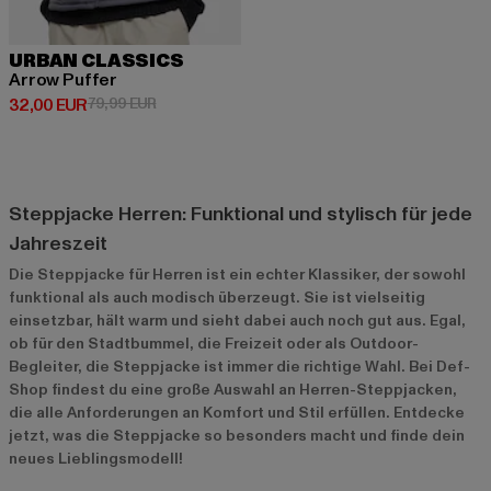
URBAN CLASSICS
Arrow Puffer
Derzeitiger Preis: 32,00 EUR
Aktionspreis: 79,99 EUR
32,00 EUR
79,99 EUR
Steppjacke Herren: Funktional und stylisch für jede
Jahreszeit
Die Steppjacke für Herren ist ein echter Klassiker, der sowohl
funktional als auch modisch überzeugt. Sie ist vielseitig
einsetzbar, hält warm und sieht dabei auch noch gut aus. Egal,
ob für den Stadtbummel, die Freizeit oder als Outdoor-
Begleiter, die Steppjacke ist immer die richtige Wahl. Bei Def-
Shop findest du eine große Auswahl an Herren-Steppjacken,
die alle Anforderungen an Komfort und Stil erfüllen. Entdecke
jetzt, was die Steppjacke so besonders macht und finde dein
neues Lieblingsmodell!