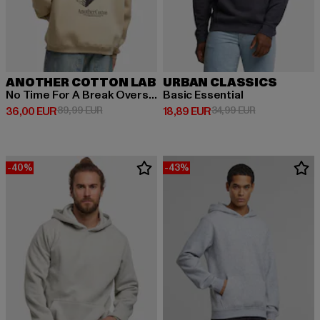
ANOTHER COTTON LAB
URBAN CLASSICS
No Time For A Break Oversize
Basic Essential
Derzeitiger Preis: 36,00 EUR
Aktionspreis: 89,99 EUR
Derzeitiger Preis: 18,89 EUR
Aktionspreis: 
36,00 EUR
89,99 EUR
18,89 EUR
34,99 EUR
-40%
-43%