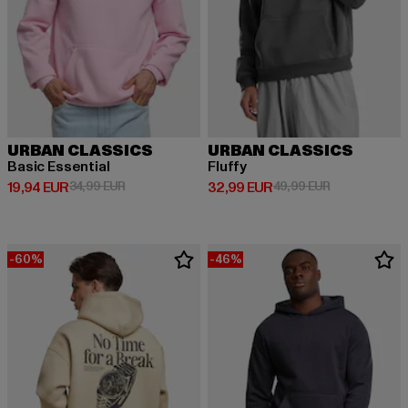
URBAN CLASSICS
URBAN CLASSICS
Basic Essential
Fluffy
Derzeitiger Preis: 19,94 EUR
Aktionspreis: 34,99 EUR
Derzeitiger Preis: 32,99 EUR
Aktionspreis:
19,94 EUR
34,99 EUR
32,99 EUR
49,99 EUR
-60%
-46%