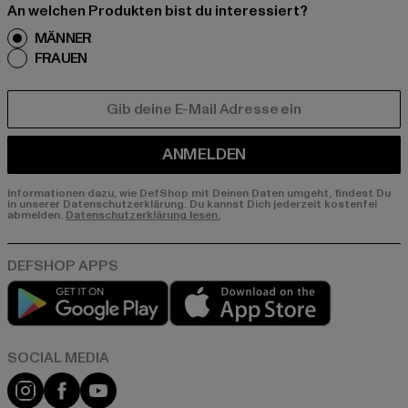
An welchen Produkten bist du interessiert?
MÄNNER
FRAUEN
E-MAIL
ANMELDEN
Informationen dazu, wie DefShop mit Deinen Daten umgeht, findest Du
in unserer Datenschutzerklärung. Du kannst Dich jederzeit kostenfei
abmelden.
Datenschutzerklärung lesen.
Play market
App store
Instagram
Facebook
YouTube