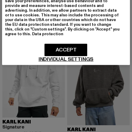
save your preferences, analyse use behaviour and to
It All Starts With A Dream Oversize
URBAN CLASSICS
provide and measure interest-based contents and
Derzeitiger Preis: 36,00 EUR
Aktionspreis: 89,99 EUR
36,00 EUR
89,99 EUR
Fluffy
advertising. In addition, we allow partners to extract data
or to use cookies. This may also include the processing of
Derzeitiger Preis: ab 32,99 EUR
Aktionsprei
ab
32,99 EUR
49,99 EUR
your data in the USA or other countries which do not have
the EU data protection standard. If you want to change
this, click on "Custom settings". By clicking on "Accept" you
agree to this.
Data protection
-12%
-47%
ACCEPT
INDIVIDUAL SETTINGS
KARL KANI
Signature
KARL KANI