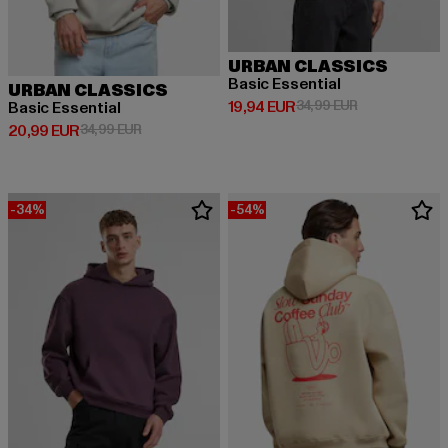
URBAN CLASSICS
Basic Essential
URBAN CLASSICS
Derzeitiger Preis: 19,94 EUR
Aktionspreis: 
19,94 EUR
34,99 EUR
Basic Essential
Derzeitiger Preis: 20,99 EUR
Aktionspreis: 34,99 EUR
20,99 EUR
34,99 EUR
-34%
-54%