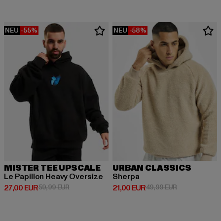
NEU
-55%
NEU
-58%
MISTER TEE UPSCALE
URBAN CLASSICS
Le Papillon Heavy Oversize
Sherpa
Derzeitiger Preis: 27,00 EUR
Aktionspreis: 59,99 EUR
Derzeitiger Preis: 21,00 EUR
Aktionspreis: 
27,00 EUR
59,99 EUR
21,00 EUR
49,99 EUR