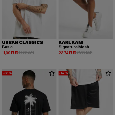
URBAN CLASSICS
KARL KANI
Basic
Signature Mesh
Derzeitiger Preis: 11,99 EUR
Aktionspreis: 14,99 EUR
Derzeitiger Preis: 22,74 EUR
Aktionspreis: 
11,99 EUR
14,99 EUR
22,74 EUR
34,99 EUR
-28%
-47%