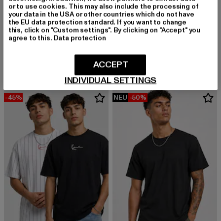
or to use cookies. This may also include the processing of
your data in the USA or other countries which do not have
the EU data protection standard. If you want to change
URBAN CLASSICS
this, click on "Custom settings". By clicking on "Accept" you
Stripes Mesh Shorts
agree to this.
Data protection
URBAN CLASSICS
Derzeitiger Preis: 20,99 EUR
Aktionspreis: 29,99 EUR
20,99 EUR
29,99 EUR
Ladies Essentials
Derzeitiger Preis: 18,89 EUR
Aktionspreis: 
18,89 EUR
29,99 EUR
ACCEPT
INDIVIDUAL SETTINGS
-45%
NEU
-50%