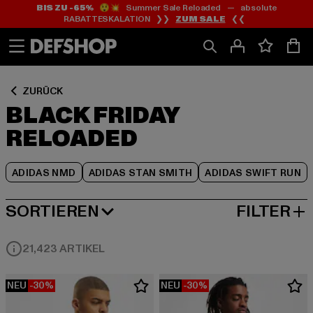
BIS ZU -65%
😲💥 Summer Sale Reloaded — absolute
Zum
Zum
Zum
RABATTESKALATION ❯❯
ZUM SALE
❮❮
Inhalt
Fußzeile
Produktraster
springen
springen
springen
ZURÜCK
BLACK FRIDAY
RELOADED
ADIDAS NMD
ADIDAS STAN SMITH
ADIDAS SWIFT RUN
SORTIEREN
FILTER
BELIEBTESTE
21,423 ARTIKEL
NEU
-30%
NEU
-30%