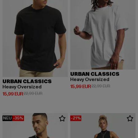
URBAN CLASSICS
Heavy Oversized
URBAN CLASSICS
Derzeitiger Preis: 15,99 EUR
Aktionspreis: 
15,99 EUR
22,99 EUR
Heavy Oversized
Derzeitiger Preis: 15,99 EUR
Aktionspreis: 22,99 EUR
15,99 EUR
22,99 EUR
NEU
-35%
-21%