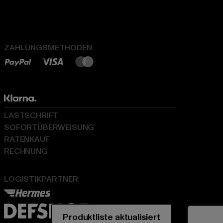
ZAHLUNGSMETHODEN
LASTSCHRIFT
SOFORTÜBERWEISUNG
RATENKAUF
RECHNUNG
LOGISTIKPARTNER