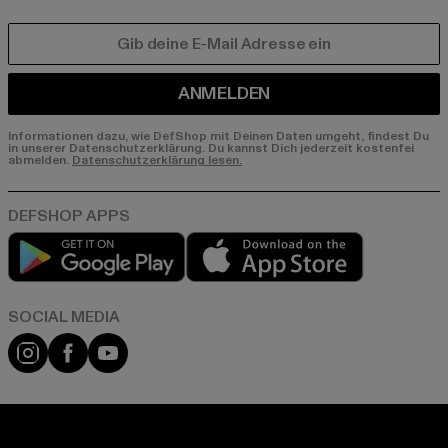
E-MAIL
ANMELDEN
Informationen dazu, wie DefShop mit Deinen Daten umgeht, findest Du
in unserer Datenschutzerklärung. Du kannst Dich jederzeit kostenfei
abmelden.
Datenschutzerklärung lesen.
Play market
App store
Instagram
Facebook
YouTube