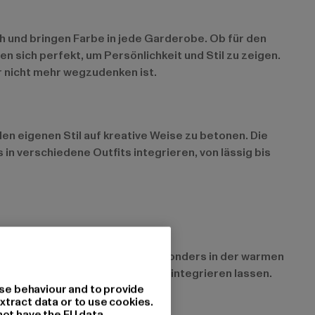
ch und bringen Farbe in jede Garderobe. Ob für den
n sich perfekt, um Persönlichkeit und Stil zu zeigen.
er nicht mehr wegzudenken ist.
en eigenen Stil auf kreative Weise zu betonen. Die
n verschiedene Outfits integrieren, von lässig bis
ne, verspielte Note und sind besonders in der warmen
 leicht in verschiedene Outfits integrieren lassen.
se behaviour and to provide
xtract data or to use cookies.
not have the EU data