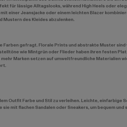
ekt für lässige Alltagslooks, während High Heels oder ele
d mit einer Jeansjacke oder einem leichten Blazer kombini
und Mustern des Kleides abzulenken.
ige Farben gefragt. Florale Prints und abstrakte Muster sin
astelltöne wie Mintgrün oder Flieder haben ihren festen Pla
er mehr Marken setzen auf umweltfreundliche Materialien wi
rt.
 dem Outfit Farbe und Stil zu verleihen. Leichte, einfarbi
re sie mit flachen Sandalen oder Sneakers, um bequem und 