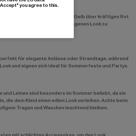
"Accept" you agree to this.
 eine gute Wahl. Von strahlendem Gelb über kräftiges Rot
bar kombinieren, um einen ausgewogenen Look zu
d perfekt für elegante Anlässe oder Strandtage, während
en Look und eignen sich ideal für Sommerfeste und Partys.
le und Leinen sind besonders im Sommer beliebt, da sie
in, die dem Kleid einen edlen Look verleihen. Achte beim
häufigem Tragen und Waschen leuchtend bleiben.
esten mit schlichten Accessoires, um den Look