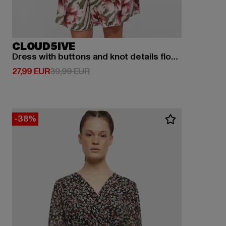
CLOUD5IVE
Dress with buttons and knot details flower print
Derzeitiger Preis: 27,99 EUR
Aktionspreis: 39,99 EUR
27,99 EUR
39,99 EUR
-38%