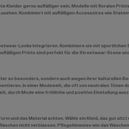
Kleider gerne auffälliger sein. Modelle mit floralen Prin
uszusehen. Kombiniert mit auffälligen Accessoires wie Stat
eetwear-Looks integrieren. Kombiniere sie mit sportlichen 
uffälligen Prints sind perfekt für die Streetwear-Szene un
ster so besonders, sondern auch wegen ihrer kulturellen B
ntieren. In einer Modewelt, die oft von neutralen Tönen do
chkeit, durch Mode eine fröhliche und positive Einstellung 
orm und das Material achten. Wähle ein Kleid, das gut sitzt
 Waschen nicht verblassen. Pflegehinweise wie das Wasche