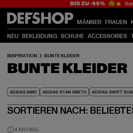
BIS ZU -65%
😲💥 Sum
MÄNNER
FRAUEN
NEU
BEKLEIDUNG
SCHUHE
ACCESSOIRES
INSPIRATION
BUNTE KLEIDER
BUNTE KLEIDER
ADIDAS NMD
ADIDAS STAN SMITH
ADIDAS SWIFT RUN
SORTIEREN NACH:
BELIEBTE
4 ARTIKEL