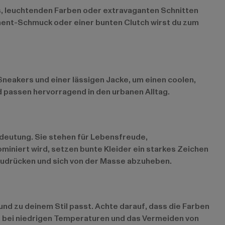
ts, leuchtenden Farben oder extravaganten Schnitten
ement-Schmuck oder einer bunten Clutch wirst du zum
Sneakers und einer lässigen Jacke, um einen coolen,
d passen hervorragend in den urbanen Alltag.
edeutung. Sie stehen für Lebensfreude,
miniert wird, setzen bunte Kleider ein starkes Zeichen
auszudrücken und sich von der Masse abzuheben.
 und zu deinem Stil passt. Achte darauf, dass die Farben
n bei niedrigen Temperaturen und das Vermeiden von