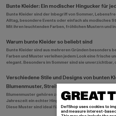
Bunte Kleider: Ein modischer Hingucker für je
Bunte Kleider sind der Inbegriff von Sommer, Lebensfreu
Alltag, besondere Events oder einfach als modisches Sta
Mit ihren leuchtenden Farben, fröhlichen Mustern und in
Warum bunte Kleider so beliebt sind
Bunte Kleider sind aus mehreren Gründen besonders beli
Farben und Muster verleihen jedem Look eine frische un
elegant. Besonders im Sommer sind sie unverzichtbar, d
Verschiedene Stile und Designs von bunten Kl
Blumenmuster, Streifen und geometrische D
GREAT T
Blumenmuster gehören zu den absoluten Klassikern unte
Jahreszeit ein echter Hingucker. Auch Streifen und geom
DefShop uses cookies to imp
Diese Muster sind ideal für alle, die ihrem Look eine kr
and measure interest-based c
This may also include the pr