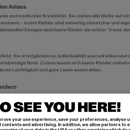
den Anlass
de und modischer Kreativität. Sie ziehen alle Blicke auf si
tement – bunte Kleider sind vielseitig einsetzbar und eigne
dividuellen Designs sind bunte Kleider ein echter Trend, d
ebt. Sie ermöglichen es, Individualität auszudrücken und d
d lebendige Note. Zudem lassen sich bunte Kleider mühelos i
a sie Leichtigkeit und gute Laune ausstrahlen.
eidern
esigns
O SEE YOU HERE!
r den bunten Kleidern. Sie verleihen dem Look eine femini
etrische Muster sind beliebt, da sie modern wirken und sich
rove your use experience, save your preferences, analyse u
eative und stylische Note verleihen möchten.
ontents and advertising. In addition, we allow partners to e
ocessing of your data in the USA or other countries which do 