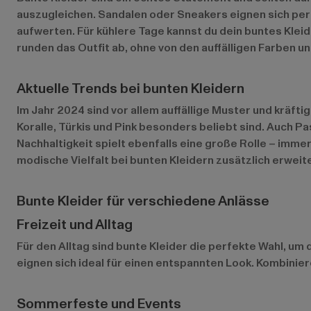
auszugleichen. Sandalen oder Sneakers eignen sich perf
aufwerten. Für kühlere Tage kannst du dein buntes Klei
runden das Outfit ab, ohne von den auffälligen Farben 
Aktuelle Trends bei bunten Kleidern
Im Jahr 2024 sind vor allem auffällige Muster und kräft
Koralle, Türkis und Pink besonders beliebt sind. Auch P
Nachhaltigkeit spielt ebenfalls eine große Rolle – imm
modische Vielfalt bei bunten Kleidern zusätzlich erweite
Bunte Kleider für verschiedene Anlässe
Freizeit und Alltag
Für den Alltag sind bunte Kleider die perfekte Wahl, um
eignen sich ideal für einen entspannten Look. Kombinie
Sommerfeste und Events