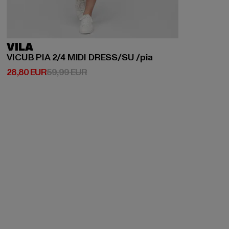
VILA
VICUB PIA 2/4 MIDI DRESS/SU /pia
Derzeitiger Preis: 28,80 EUR
Aktionspreis: 59,99 EUR
28,80 EUR
59,99 EUR