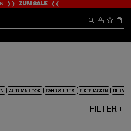
ION ❯❯
ZUM SALE
❮❮
EN
AUTUMN LOOK
BAND SHIRTS
BIKERJACKEN
BLUME
FILTER