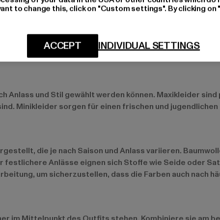
ant to change this, click on "Custom settings". By clicking on 
arbenfroh mögen, sind einfarbige Kleider in kräftigen Tönen
ns Spiel und lassen sich mit neutralen Accessoires wunder
ACCEPT
INDIVIDUAL SETTINGS
ach Anlass und Stil gewählt werden können. Maxikleider sin
 sind. Minikleider sorgen für einen frischen und jugendlich
gestellt, die je nach Saison und Anlass variieren. Baumwol
r festlichere Anlässe eignen sich Stoffe wie Seide oder Sat
arbeitung, um sicherzustellen, dass die Farben auch nach 
her im Mittelpunkt des Outfits stehen. Kombiniere sie am b