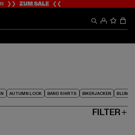
ION ❯❯
ZUM SALE
❮❮
EN
AUTUMN LOOK
BAND SHIRTS
BIKERJACKEN
BLUME
FILTER