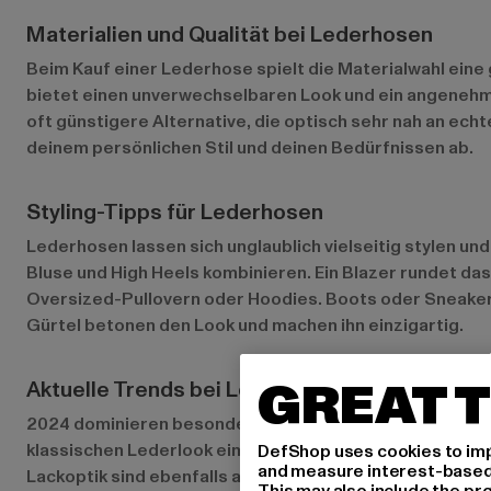
Materialien und Qualität bei Lederhosen
Beim Kauf einer Lederhose spielt die Materialwahl eine 
bietet einen unverwechselbaren Look und ein angenehme
oft günstigere Alternative, die optisch sehr nah an echt
deinem persönlichen Stil und deinen Bedürfnissen ab.
Styling-Tipps für Lederhosen
Lederhosen lassen sich unglaublich vielseitig stylen un
Bluse und High Heels kombinieren. Ein Blazer rundet das
Oversized-Pullovern oder Hoodies. Boots oder Sneaker 
Gürtel betonen den Look und machen ihn einzigartig.
GREAT T
Aktuelle Trends bei Lederhosen
2024 dominieren besonders lässige Schnitte wie Jogg
klassischen Lederlook eine entspannte Note. Auch Lede
DefShop uses cookies to imp
and measure interest-based c
Lackoptik sind ebenfalls angesagt und sorgen für einen 
This may also include the pr