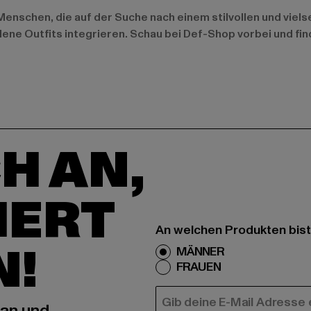
schen, die auf der Suche nach einem stilvollen und vielsei
dene Outfits integrieren. Schau bei Def-Shop vorbei und fin
H AN,
IERT
An welchen Produkten bist
N!
MÄNNER
FRAUEN
E-MAIL
 an und