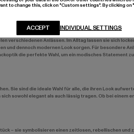
ycelten Materialien hergestellt wird.
ant to change this, click on "Custom settings". By clicking on 
ACCEPT
INDIVIDUAL SETTINGS
re Events
elen verschiedenen Anlässen. Im Alltag lassen sie sich lock
nten und dennoch modernen Look sorgen. Für besondere An
Lackoptik die perfekte Wahl, um ein modisches Statement zu
s
. Sie sind die ideale Wahl für alle, die ihren Look aufwert
sich sowohl elegant als auch lässig tragen. Ob bei einem
ck – sie symbolisieren einen zeitlosen, rebellischen und zu