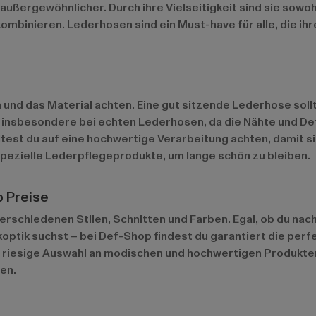
ergewöhnlicher. Durch ihre Vielseitigkeit sind sie sowohl
kombinieren. Lederhosen sind ein Must-have für alle, die i
und das Material achten. Eine gut sitzende Lederhose sollt
 insbesondere bei echten Lederhosen, da die Nähte und Det
est du auf eine hochwertige Verarbeitung achten, damit sie
 spezielle Lederpflegeprodukte, um lange schön zu bleiben.
 Preise
erschiedenen Stilen, Schnitten und Farben. Egal, ob du nac
optik suchst – bei Def-Shop findest du garantiert die perf
 riesige Auswahl an modischen und hochwertigen Produkten.
en.