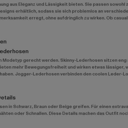
hung aus Eleganz und Lässigkeit bieten. Sie passen sowohl z
esigns erhältlich, sodass sie sich problemlos an verschie
ufmerksamkeit erregt, ohne aufdringlich zu wirken. Ob casu
sen
-Lederhosen
dem Modetyp gerecht werden. Skinny-Lederhosen sitzen eng a
ten mehr Bewegungsfreiheit und wirken etwas lässiger, wä
 haben. Jogger-Lederhosen verbinden den coolen Leder-Lo
etails
osen in Schwarz, Braun oder Beige greifen. Für einen extra
rnähten oder Schnallen. Diese Details machen das Outfit n