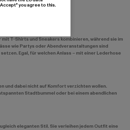
"Accept" you agree to this.
er mit T-Shirts und Sneakers kombinieren, während sie im
lässe wie Partys oder Abendveranstaltungen sind
 setzen. Egal, für welchen Anlass – mit einer Lederhose
en und dabei nicht auf Komfort verzichten wollen.
 entspannten Stadtbummel oder bei einem abendlichen
gleich eleganten Stil. Sie verleihen jedem Outfit eine