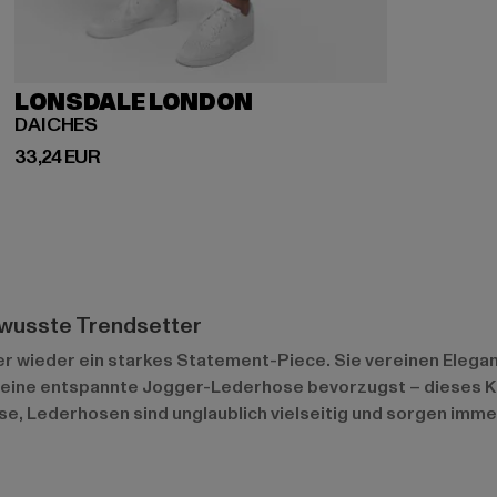
LONSDALE LONDON
DAICHES
Derzeitiger Preis: 33,24 EUR
33,24 EUR
ewusste Trendsetter
r wieder ein starkes Statement-Piece. Sie vereinen Eleganz
r eine entspannte Jogger-Lederhose bevorzugst – dieses Kl
, Lederhosen sind unglaublich vielseitig und sorgen immer f