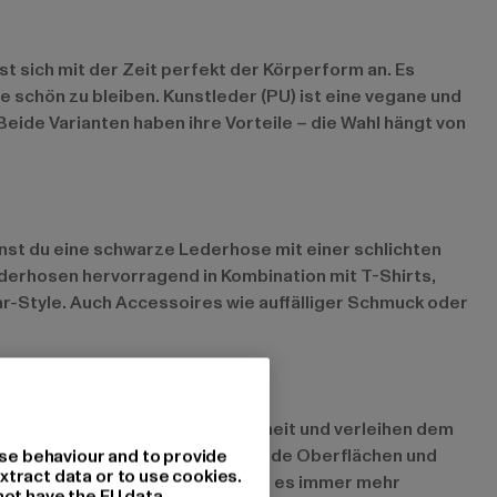
st sich mit der Zeit perfekt der Körperform an. Es
schön zu bleiben. Kunstleder (PU) ist eine vegane und
Beide Varianten haben ihre Vorteile – die Wahl hängt von
nnst du eine schwarze Lederhose mit einer schlichten
Lederhosen hervorragend in Kombination mit T-Shirts,
-Style. Auch Accessoires wie auffälliger Schmuck oder
bieten maximale Bewegungsfreiheit und verleihen dem
eiß liegen voll im Trend. Glänzende Oberflächen und
se behaviour and to provide
xtract data or to use cookies.
ltbewusst einkaufen möchten, gibt es immer mehr
not have the EU data