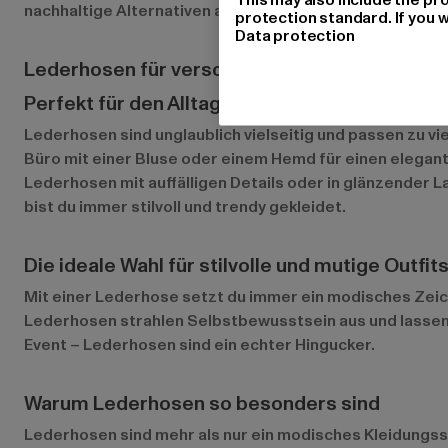
nachhaltige Alternativen aus veganem Leder, das aus rec
protection standard. If you w
Data protection
Lederhosen für verschiedene Anlässe
Perfekt für den Alltag, das Büro oder besonde
Lederhosen sind unglaublich vielseitig und passen zu vi
Büro mit einer Bluse oder einem Hemd für einen elega
Lederhosen mit auffälligen Details oder in glänzender 
bist du immer stilvoll und trendy gekleidet.
Die ideale Wahl für stilvolle und mutige Outfit
Mit einer Lederhose setzt du immer ein modisches Zeichen
Lederhosen strahlen Selbstbewusstsein aus und lassen 
Event – Lederhosen sind ein echter Hingucker.
Warum Lederhosen so besonders sind
Lederhosen sind mehr als nur ein modisches Kleidungsstü