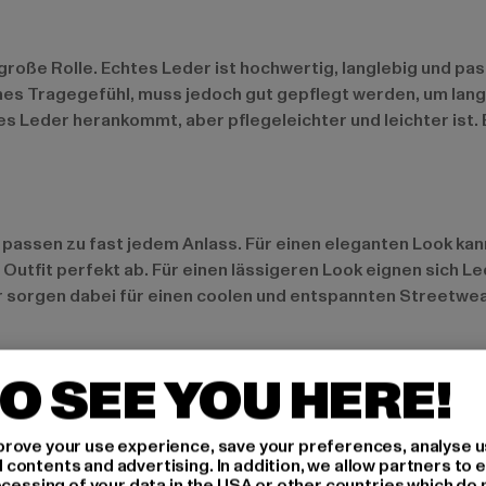
große Rolle. Echtes Leder ist hochwertig, langlebig und pas
s Tragegefühl, muss jedoch gut gepflegt werden, um lange 
es Leder herankommt, aber pflegeleichter und leichter ist. 
d passen zu fast jedem Anlass. Für einen eleganten Look ka
 Outfit perfekt ab. Für einen lässigeren Look eignen sich 
sorgen dabei für einen coolen und entspannten Streetwear
O SEE YOU HERE!
er- oder Cropped-Lederhosen die Modewelt. Diese Styles 
rhosen in Farben wie Dunkelgrün, Bordeaux oder sogar in W
rove your use experience, save your preferences, analyse u
ontents and advertising. In addition, we allow partners to e
futuristischen, auffälligen Look. Für diejenigen, die umwe
ocessing of your data in the USA or other countries which do 