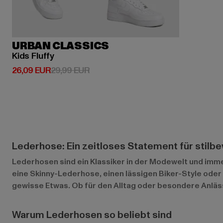
URBAN CLASSICS
Kids Fluffy
Derzeitiger Preis: 26,09 EUR
Aktionspreis: 29,99 EUR
26,09 EUR
29,99 EUR
Lederhose: Ein zeitloses Statement für stilb
Lederhosen sind ein Klassiker in der Modewelt und imme
eine Skinny-Lederhose, einen lässigen Biker-Style ode
gewisse Etwas. Ob für den Alltag oder besondere Anlässe
Warum Lederhosen so beliebt sind