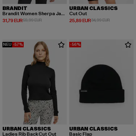
BRANDIT
URBAN CLASSICS
Brandit Women Sherpa Jacket
Cut Out
Derzeitiger Preis: 31,79 EUR
Aktionspreis: 59,99 EUR
Derzeitiger Preis: 25,89 EUR
Aktionspreis:
31,79 EUR
59,99 EUR
25,89 EUR
34,99 EUR
NEU
-57%
-56%
URBAN CLASSICS
URBAN CLASSICS
Ladies Rib Back Cut Out
Basic Flap