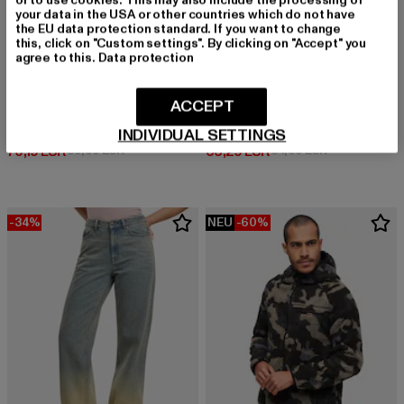
your data in the USA or other countries which do not have
the EU data protection standard. If you want to change
this, click on "Custom settings". By clicking on "Accept" you
agree to this.
Data protection
ACCEPT
KARL KANI
KARL KANI
Boxy
Karl Kani Straight Fit Jeans
INDIVIDUAL SETTINGS
Derzeitiger Preis: 70,19 EUR
Aktionspreis: 89,99 EUR
Derzeitiger Preis: 66,29 EUR
Aktionspreis:
70,19 EUR
89,99 EUR
66,29 EUR
84,99 EUR
-34%
NEU
-60%