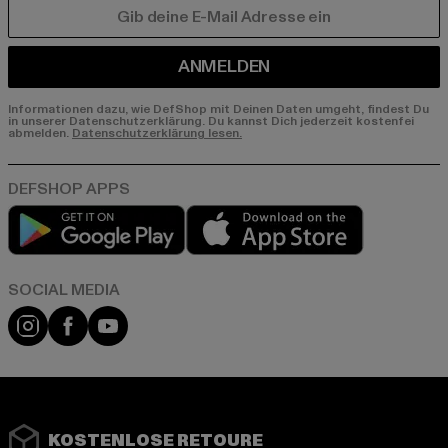
E-MAIL
ANMELDEN
Informationen dazu, wie DefShop mit Deinen Daten umgeht, findest Du
in unserer Datenschutzerklärung. Du kannst Dich jederzeit kostenfei
abmelden.
Datenschutzerklärung lesen.
Play market
App store
Instagram
Facebook
YouTube
KOSTENLOSE RETOURE