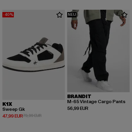
-40%
NEU
BRANDIT
M-65 Vintage Cargo Pants
K1X
Derzeitiger Preis: 56,99 EUR
56,99 EUR
Sweep Gk
Derzeitiger Preis: 47,99 EUR
Aktionspreis: 79,99 EUR
47,99 EUR
79,99 EUR