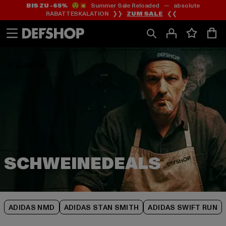
BIS ZU -65%
😲💥 Summer Sale Reloaded — absolute
Zum
Zum
Zum
RABATTESKALATION ❯❯
ZUM SALE
❮❮
Inhalt
Fußzeile
Produktraster
springen
springen
springen
ZURÜCK
ADIDAS NMD
ADIDAS STAN SMITH
ADIDAS SWIFT RUN