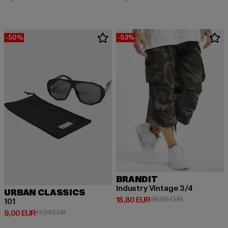
-50%
-53%
BRANDIT
Industry Vintage 3/4
URBAN CLASSICS
Derzeitiger Preis: 18,80 EUR
Aktionspreis: 
18,80 EUR
39,99 EUR
101
Derzeitiger Preis: 9,00 EUR
Aktionspreis: 17,99 EUR
9,00 EUR
17,99 EUR