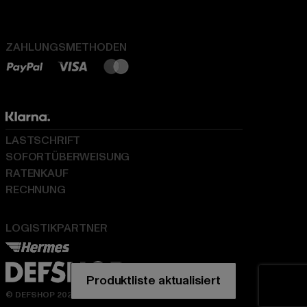
ZAHLUNGSMETHODEN
LASTSCHRIFT
SOFORTÜBERWEISUNG
RATENKAUF
RECHNUNG
LOGISTIKPARTNER
© DEFSHOP 2026. Alle Rechte vorbehalten