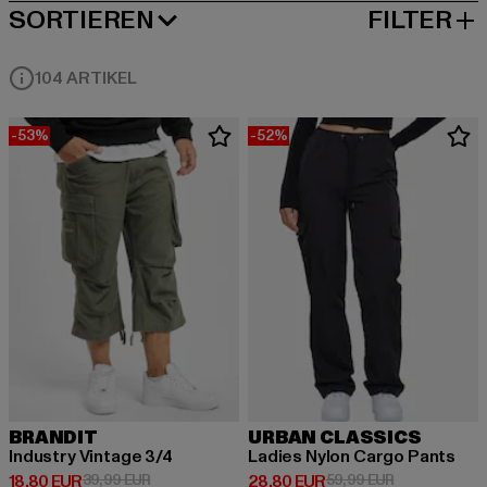
SORTIEREN
FILTER
BELIEBTESTE
104 ARTIKEL
-53%
-52%
BRANDIT
URBAN CLASSICS
Industry Vintage 3/4
Ladies Nylon Cargo Pants
Derzeitiger Preis: 18,80 EUR
Aktionspreis: 39,99 EUR
Derzeitiger Preis: 28,80 EUR
Aktionspreis:
18,80 EUR
39,99 EUR
28,80 EUR
59,99 EUR