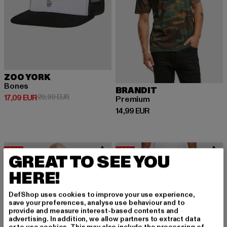
ZOO YORK
Bones
BRANDIT
Derzeitiger Preis: 17,09 EUR
Aktionspreis: 29,99 EUR
17,09 EUR
29,99 EUR
Premium
Derzeitiger Preis: 14,99 EUR
14,99 EUR
-22%
-22%
GREAT TO SEE YOU
HERE!
DefShop uses cookies to improve your use experience,
save your preferences, analyse use behaviour and to
provide and measure interest-based contents and
advertising. In addition, we allow partners to extract data
or to use cookies. This may also include the processing of