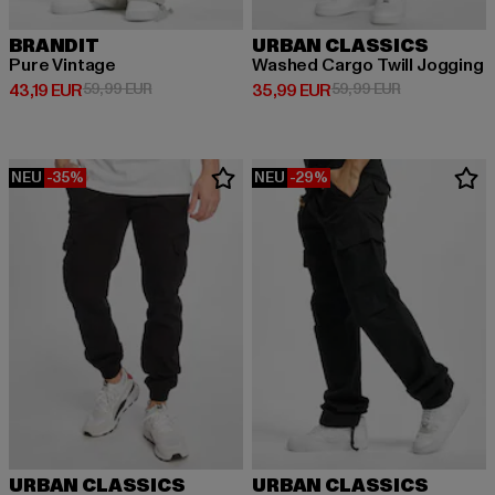
BRANDIT
URBAN CLASSICS
Pure Vintage
Washed Cargo Twill Jogging
Derzeitiger Preis: 43,19 EUR
Aktionspreis: 59,99 EUR
Derzeitiger Preis: 35,99 EUR
Aktionspreis:
43,19 EUR
59,99 EUR
35,99 EUR
59,99 EUR
NEU
-35%
NEU
-29%
URBAN CLASSICS
URBAN CLASSICS