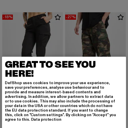
-18%
-27%
GREAT TO SEE YOU
HERE!
DefShop uses cookies to improve your use experience,
save your preferences, analyse use behaviour and to
provide and measure interest-based contents and
BRANDIT
BRANDIT
advertising. In addition, we allow partners to extract data
or to use cookies. This may also include the processing of
Ladies BDU Ripstop Trouser
M-65 Vintage
your data in the USA or other countries which do not have
Derzeitiger Preis: 32,79 EUR
Aktionspreis: 39,99 EUR
Derzeitiger Preis: 43,79 EUR
Aktionspreis:
32,79 EUR
39,99 EUR
43,79 EUR
59,99 EUR
the EU data protection standard. If you want to change
this, click on "Custom settings". By clicking on "Accept" you
agree to this.
Data protection