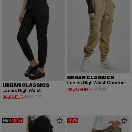
URBAN CLASSICS
Ladies High Waist Comfort Jogging
URBAN CLASSICS
Derzeitiger Preis: 28,79 EUR
Aktionspreis:
28,79 EUR
44,99 EUR
Ladies High Waist
Derzeitiger Preis: 36,89 EUR
Aktionspreis: 44,99 EUR
36,89 EUR
44,99 EUR
NEU
-34%
-18%