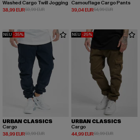
Washed Cargo Twill Jogging
Camouflage Cargo Pants
Derzeitiger Preis: 38,99 EUR
Aktionspreis: 59,99 EUR
Derzeitiger Preis: 39,04 EUR
Aktionspreis:
38,99 EUR
59,99 EUR
39,04 EUR
54,99 EUR
NEU
-35%
NEU
-25%
URBAN CLASSICS
URBAN CLASSICS
Cargo
Cargo
Derzeitiger Preis: 38,99 EUR
Aktionspreis: 59,99 EUR
Derzeitiger Preis: 44,99 EUR
Aktionspreis:
38,99 EUR
59,99 EUR
44,99 EUR
59,99 EUR