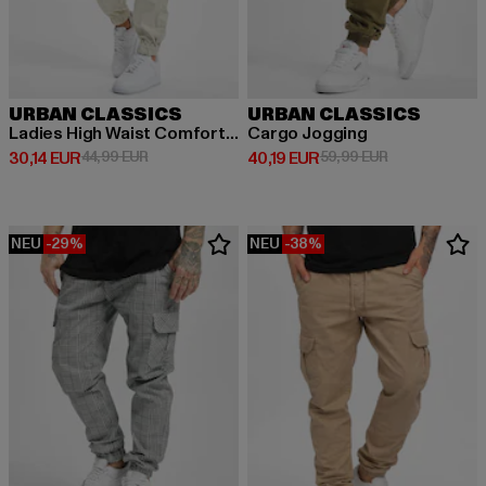
URBAN CLASSICS
URBAN CLASSICS
Ladies High Waist Comfort Jogging
Cargo Jogging
Derzeitiger Preis: 30,14 EUR
Aktionspreis: 44,99 EUR
Derzeitiger Preis: 40,19 EUR
Aktionspreis: 
30,14 EUR
44,99 EUR
40,19 EUR
59,99 EUR
NEU
-29%
NEU
-38%