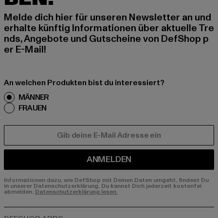
Melde dich hier für unseren Newsletter an und
erhalte künftig Informationen über aktuelle Tre
nds, Angebote und Gutscheine von DefShop p
er E-Mail!
An welchen Produkten bist du interessiert?
MÄNNER
FRAUEN
E-MAIL
ANMELDEN
Informationen dazu, wie DefShop mit Deinen Daten umgeht, findest Du
in unserer Datenschutzerklärung. Du kannst Dich jederzeit kostenfei
abmelden.
Datenschutzerklärung lesen.