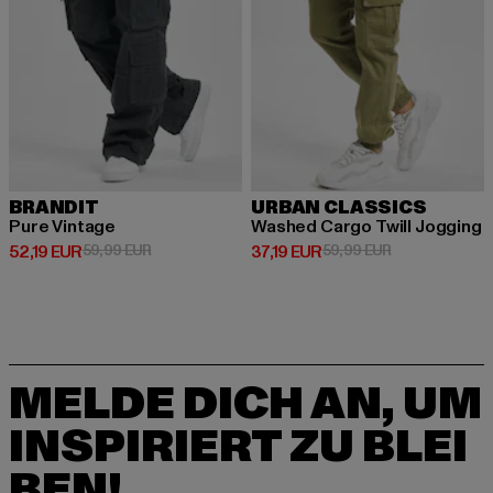
BRANDIT
URBAN CLASSICS
Pure Vintage
Washed Cargo Twill Jogging
Derzeitiger Preis: 52,19 EUR
Aktionspreis: 59,99 EUR
Derzeitiger Preis: 37,19 EUR
Aktionspreis: 
52,19 EUR
59,99 EUR
37,19 EUR
59,99 EUR
MELDE DICH AN, UM
INSPIRIERT ZU BLEI
BEN!