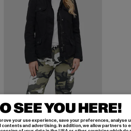
O SEE YOU HERE!
BRANDIT
Ladies Britannia
rove your use experience, save your preferences, analyse u
Derzeitiger Preis: 64,59 EUR
Aktionspreis: 84,99 EUR
64,59 EUR
84,99 EUR
ontents and advertising. In addition, we allow partners to e
ocessing of your data in the USA or other countries which do 