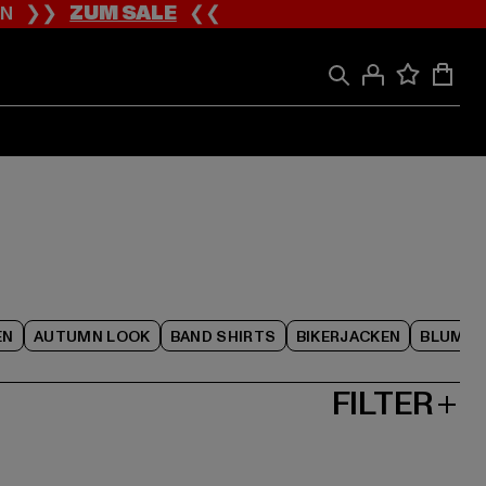
ION ❯❯
ZUM SALE
❮❮
EN
AUTUMN LOOK
BAND SHIRTS
BIKERJACKEN
BLUME
FILTER