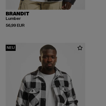
BRANDIT
Lumber
Derzeitiger Preis: 56,99 EUR
56,99 EUR
NEU