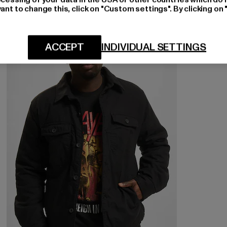
ant to change this, click on "Custom settings". By clicking on 
-27%
ACCEPT
INDIVIDUAL SETTINGS