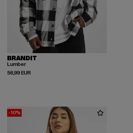
BRANDIT
Lumber
Derzeitiger Preis: 56,99 EUR
56,99 EUR
-10%