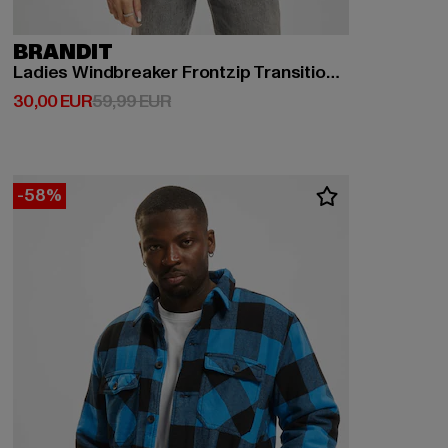
BRANDIT
Ladies Windbreaker Frontzip Transition Jacket
Derzeitiger Preis: 30,00 EUR
Aktionspreis: 59,99 EUR
30,00 EUR
59,99 EUR
-58%