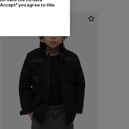
"Accept" you agree to this.
NEU
-50%