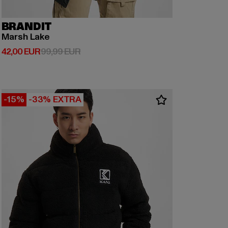
BRANDIT
Marsh Lake
Derzeitiger Preis: 42,00 EUR
Aktionspreis: 99,99 EUR
42,00 EUR
99,99 EUR
-15%
-33% EXTRA