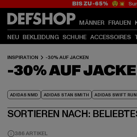
BIS ZU -65%
😲💥 Sum
MÄNNER
FRAUEN
NEU
BEKLEIDUNG
SCHUHE
ACCESSOIRES
INSPIRATION
-30% AUF JACKEN
-30% AUF JACK
ADIDAS NMD
ADIDAS STAN SMITH
ADIDAS SWIFT RUN
SORTIEREN NACH:
BELIEBTE
386 ARTIKEL