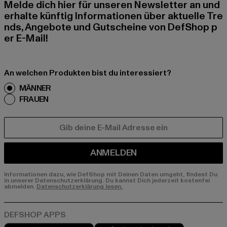
Melde dich hier für unseren Newsletter an und
erhalte künftig Informationen über aktuelle Tre
nds, Angebote und Gutscheine von DefShop p
er E-Mail!
An welchen Produkten bist du interessiert?
MÄNNER
FRAUEN
E-MAIL
ANMELDEN
Informationen dazu, wie DefShop mit Deinen Daten umgeht, findest Du
in unserer Datenschutzerklärung. Du kannst Dich jederzeit kostenfei
abmelden.
Datenschutzerklärung lesen.