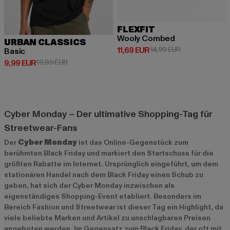
FLEXFIT
Wooly Combed
URBAN CLASSICS
Derzeitiger Preis: 11,69 EUR
Aktionspreis: 1
11,69 EUR
14,99 EUR
Basic
Derzeitiger Preis: 9,99 EUR
Aktionspreis: 19,99 EUR
9,99 EUR
19,99 EUR
Cyber Monday – Der ultimative Shopping-Tag für
Streetwear-Fans
Der
Cyber Monday
ist das Online-Gegenstück zum
berühmten Black Friday und markiert den Startschuss für die
größten Rabatte im Internet. Ursprünglich eingeführt, um dem
stationären Handel nach dem Black Friday einen Schub zu
geben, hat sich der Cyber Monday inzwischen als
eigenständiges Shopping-Event etabliert. Besonders im
Bereich Fashion und Streetwear ist dieser Tag ein Highlight, da
viele beliebte Marken und Artikel zu unschlagbaren Preisen
angeboten werden. Im Gegensatz zum Black Friday, der oft mit