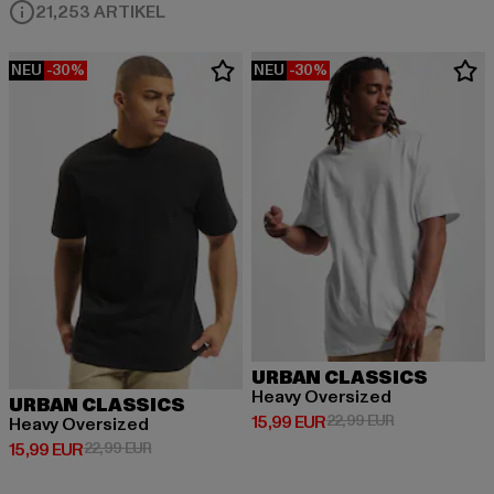
21,253 ARTIKEL
NEU
-30%
NEU
-30%
URBAN CLASSICS
Heavy Oversized
URBAN CLASSICS
Derzeitiger Preis: 15,99 EUR
Aktionspreis: 
15,99 EUR
22,99 EUR
Heavy Oversized
Derzeitiger Preis: 15,99 EUR
Aktionspreis: 22,99 EUR
15,99 EUR
22,99 EUR