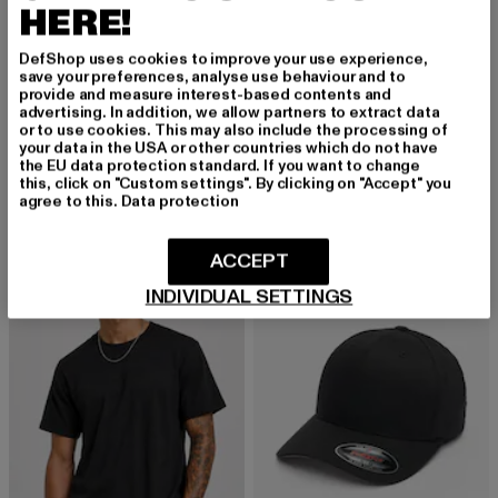
HERE!
DefShop uses cookies to improve your use experience,
save your preferences, analyse use behaviour and to
BRANDIT
provide and measure interest-based contents and
Urban Legend
advertising. In addition, we allow partners to extract data
URBAN CLASSICS
or to use cookies. This may also include the processing of
Derzeitiger Preis: 32,79 EUR
Aktionspreis: 39,99 EUR
32,79 EUR
39,99 EUR
Stripes Mesh
your data in the USA or other countries which do not have
Derzeitiger Preis: 26,09 EUR
Aktionspreis:
26,09 EUR
29,99 EUR
the EU data protection standard. If you want to change
this, click on "Custom settings". By clicking on "Accept" you
agree to this.
Data protection
NEU
-50%
-22%
ACCEPT
INDIVIDUAL SETTINGS