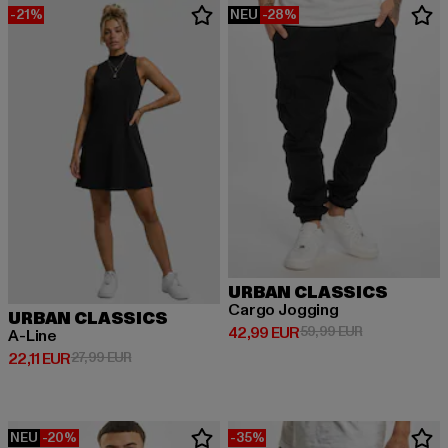
-21%
NEU
-28%
URBAN CLASSICS
Cargo Jogging
URBAN CLASSICS
Derzeitiger Preis: 42,99 EUR
Aktionspreis:
42,99 EUR
59,99 EUR
A-Line
Derzeitiger Preis: 22,11 EUR
Aktionspreis: 27,99 EUR
22,11 EUR
27,99 EUR
NEU
-20%
-35%