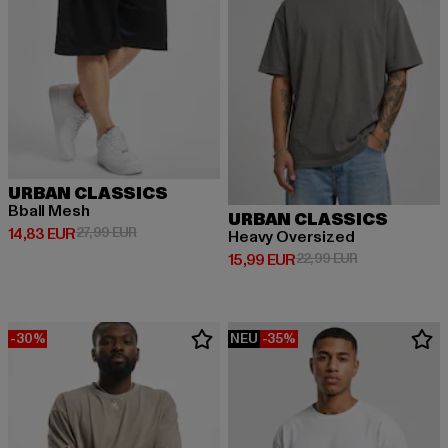
URBAN CLASSICS
Bball Mesh
URBAN CLASSICS
Derzeitiger Preis: 14,83 EUR
Aktionspreis: 27,99 EUR
14,83 EUR
27,99 EUR
Heavy Oversized
Derzeitiger Preis: 15,99 EUR
Aktionspreis: 
15,99 EUR
22,99 EUR
-30%
NEU
-35%