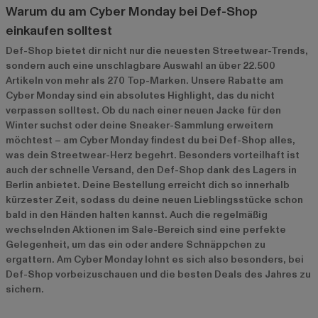
Warum du am Cyber Monday bei Def-Shop
einkaufen solltest
Def-Shop bietet dir nicht nur die neuesten Streetwear-Trends,
sondern auch eine unschlagbare Auswahl an über 22.500
Artikeln von mehr als 270 Top-Marken. Unsere Rabatte am
Cyber Monday sind ein absolutes Highlight, das du nicht
verpassen solltest. Ob du nach einer neuen Jacke für den
Winter suchst oder deine Sneaker-Sammlung erweitern
möchtest – am Cyber Monday findest du bei Def-Shop alles,
was dein Streetwear-Herz begehrt. Besonders vorteilhaft ist
auch der schnelle Versand, den Def-Shop dank des Lagers in
Berlin anbietet. Deine Bestellung erreicht dich so innerhalb
kürzester Zeit, sodass du deine neuen Lieblingsstücke schon
bald in den Händen halten kannst. Auch die regelmäßig
wechselnden Aktionen im
Sale-Bereich
sind eine perfekte
Gelegenheit, um das ein oder andere Schnäppchen zu
ergattern. Am Cyber Monday lohnt es sich also besonders, bei
Def-Shop vorbeizuschauen und die besten Deals des Jahres zu
sichern.