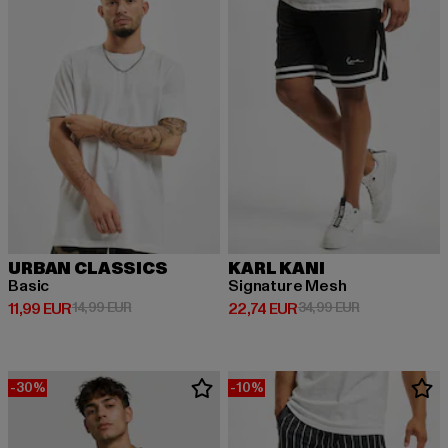
URBAN CLASSICS
KARL KANI
Basic
Signature Mesh
Derzeitiger Preis: 11,99 EUR
Aktionspreis: 14,99 EUR
Derzeitiger Preis: 22,74 EUR
Aktionspreis: 
11,99 EUR
14,99 EUR
22,74 EUR
34,99 EUR
-30%
-10%