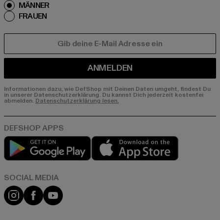
MÄNNER
FRAUEN
E-MAIL
ANMELDEN
Informationen dazu, wie DefShop mit Deinen Daten umgeht, findest Du
in unserer Datenschutzerklärung. Du kannst Dich jederzeit kostenfei
abmelden.
Datenschutzerklärung lesen.
Play market
App store
Instagram
Facebook
YouTube