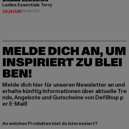
URBAN CLASSICS
Ladies Essentials Terry
Derzeitiger Preis: 24,14 EUR
Aktionspreis: 34,99 EUR
24,14 EUR
34,99 EUR
MELDE DICH AN, UM
INSPIRIERT ZU BLEI
BEN!
Melde dich hier für unseren Newsletter an und
erhalte künftig Informationen über aktuelle Tre
nds, Angebote und Gutscheine von DefShop p
er E-Mail!
An welchen Produkten bist du interessiert?