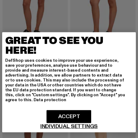
GREAT TO SEE YOU
URBAN CLASSICS
URBAN CLASSICS
HERE!
Ladies Essentials High Waist Cycle Hot
Ladies High Waist Lace Inset Cycle
Derzeitiger Preis: 14,10 EUR
Aktionspreis: 29,99 EUR
Derzeitiger Preis: 12,90 EUR
Aktionspreis: 
14,10 EUR
29,99 EUR
12,90 EUR
29,99 EUR
DefShop uses cookies to improve your use experience,
save your preferences, analyse use behaviour and to
provide and measure interest-based contents and
advertising. In addition, we allow partners to extract data
or to use cookies. This may also include the processing of
-55%
-45%
your data in the USA or other countries which do not have
the EU data protection standard. If you want to change
this, click on "Custom settings". By clicking on "Accept" you
agree to this.
Data protection
ACCEPT
INDIVIDUAL SETTINGS