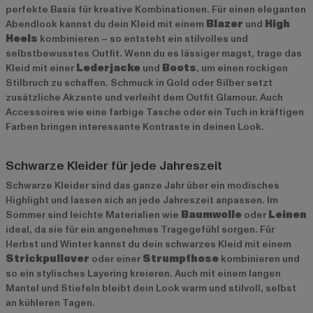
perfekte Basis für kreative Kombinationen. Für einen eleganten
Abendlook kannst du dein Kleid mit einem
Blazer
und
High
Heels
kombinieren – so entsteht ein stilvolles und
selbstbewusstes Outfit. Wenn du es lässiger magst, trage das
Kleid mit einer
Lederjacke
und
Boots
, um einen rockigen
Stilbruch zu schaffen. Schmuck in Gold oder Silber setzt
zusätzliche Akzente und verleiht dem Outfit Glamour. Auch
Accessoires wie eine farbige Tasche oder ein Tuch in kräftigen
Farben bringen interessante Kontraste in deinen Look.
Schwarze Kleider für jede Jahreszeit
Schwarze Kleider sind das ganze Jahr über ein modisches
Highlight und lassen sich an jede Jahreszeit anpassen. Im
Sommer sind leichte Materialien wie
Baumwolle
oder
Leinen
ideal, da sie für ein angenehmes Tragegefühl sorgen. Für
Herbst und Winter kannst du dein schwarzes Kleid mit einem
Strickpullover
oder einer
Strumpfhose
kombinieren und
so ein stylisches Layering kreieren. Auch mit einem langen
Mantel und Stiefeln bleibt dein Look warm und stilvoll, selbst
an kühleren Tagen.