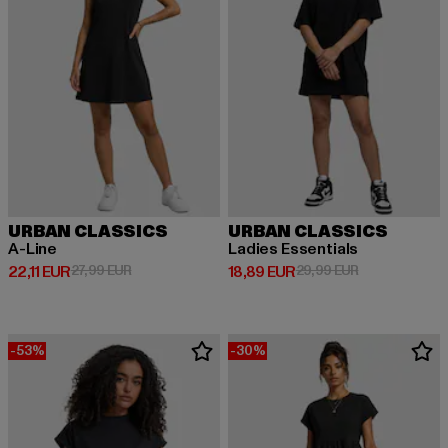
URBAN CLASSICS
URBAN CLASSICS
A-Line
Ladies Essentials
Derzeitiger Preis: 22,11 EUR
Aktionspreis: 27,99 EUR
Derzeitiger Preis: 18,89 EUR
Aktionspreis: 
22,11 EUR
27,99 EUR
18,89 EUR
29,99 EUR
-53%
-30%