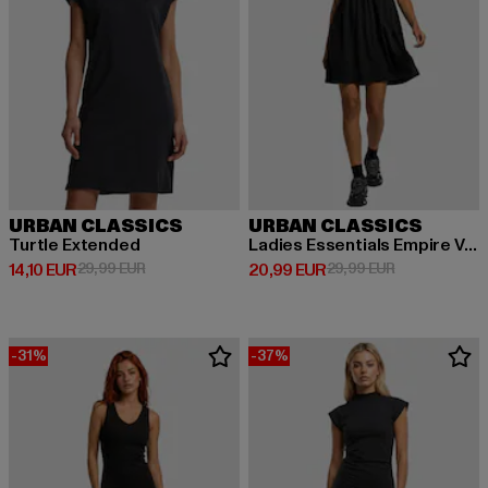
URBAN CLASSICS
URBAN CLASSICS
Turtle Extended
Ladies Essentials Empire Valance
Derzeitiger Preis: 14,10 EUR
Aktionspreis: 29,99 EUR
Derzeitiger Preis: 20,99 EUR
Aktionspreis:
14,10 EUR
29,99 EUR
20,99 EUR
29,99 EUR
-31%
-37%