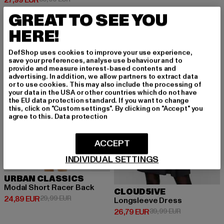
27,99 EUR
GREAT TO SEE YOU
HERE!
-17%
-33%
DefShop uses cookies to improve your use experience,
save your preferences, analyse use behaviour and to
provide and measure interest-based contents and
advertising. In addition, we allow partners to extract data
or to use cookies. This may also include the processing of
your data in the USA or other countries which do not have
the EU data protection standard. If you want to change
this, click on "Custom settings". By clicking on "Accept" you
agree to this.
Data protection
ACCEPT
INDIVIDUAL SETTINGS
URBAN CLASSICS
Modal Short Racer Back
CLOUD5IVE
Derzeitiger Preis: 24,89 EUR
Aktionspreis: 29,99 EUR
24,89 EUR
29,99 EUR
Longsleeve Dress
Derzeitiger Preis: 26,79 EUR
Aktionspreis:
26,79 EUR
39,99 EUR