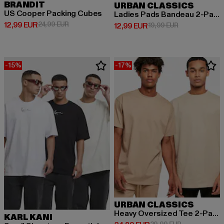
BRANDIT
URBAN CLASSICS
US Cooper Packing Cubes
Ladies Pads Bandeau 2-Pack
Derzeitiger Preis: 12,99 EUR
Aktionspreis: 24,99 EUR
12,99 EUR
24,99 EUR
Derzeitiger Preis: 12,99 EUR
Aktionspreis: 
12,99 EUR
19,99 EUR
-15%
-17%
URBAN CLASSICS
Heavy Oversized Tee 2-Pack
KARL KANI
Aktionspreis: