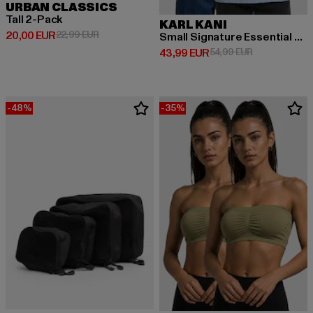
URBAN CLASSICS
Tall 2-Pack
KARL KANI
Derzeitiger Preis: 20,00 EUR
Aktionspreis: 22,99 EUR
20,00 EUR
22,99 EUR
Small Signature Essential 2 Pack
Derzeitiger Preis: 43,99 EUR
Aktionspreis:
43,99 EUR
54,99 EUR
-48%
-35%