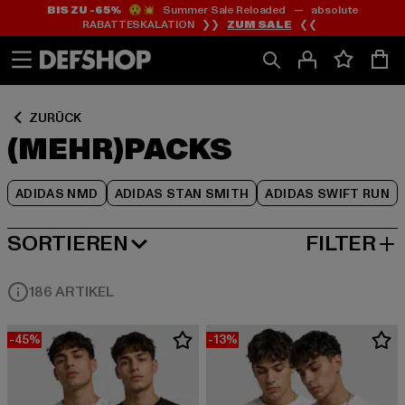
BIS ZU -65%
😲💥 Summer Sale Reloaded — absolute
Zum
Zum
Zum
RABATTESKALATION ❯❯
ZUM SALE
❮❮
Inhalt
Fußzeile
Produktraster
springen
springen
springen
ZURÜCK
(MEHR)PACKS
ADIDAS NMD
ADIDAS STAN SMITH
ADIDAS SWIFT RUN
SORTIEREN
FILTER
BELIEBTESTE
186 ARTIKEL
-45%
-13%