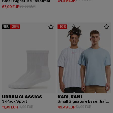
Derzeitiger Preis: 24,89 EUR
24,89 EUR
29,99 EUR
Small Signature Essential
Derzeitiger Preis: 67,99 EUR
Aktionspreis: 79,99 EUR
67,99 EUR
79,99 EUR
NEU
-20%
-10%
URBAN CLASSICS
KARL KANI
3-Pack Sport
Small Signature Essential 2 Pack pinstripe
Derzeitiger Preis: 11,99 EUR
Aktionspreis: 14,99 EUR
Derzeitiger Preis: 49,49 EUR
Aktionspreis:
11,99 EUR
14,99 EUR
49,49 EUR
54,99 EUR