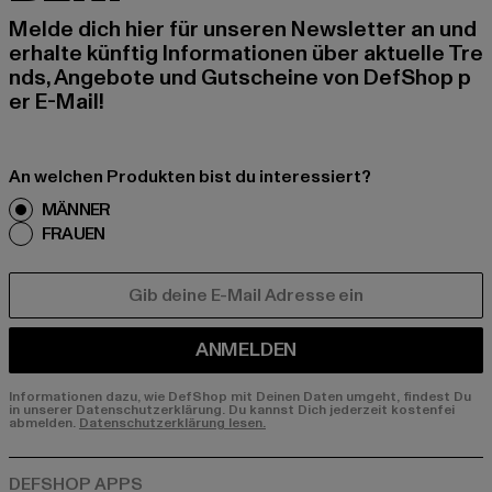
Melde dich hier für unseren Newsletter an und
erhalte künftig Informationen über aktuelle Tre
nds, Angebote und Gutscheine von DefShop p
er E-Mail!
An welchen Produkten bist du interessiert?
MÄNNER
FRAUEN
E-MAIL
ANMELDEN
Informationen dazu, wie DefShop mit Deinen Daten umgeht, findest Du
in unserer Datenschutzerklärung. Du kannst Dich jederzeit kostenfei
abmelden.
Datenschutzerklärung lesen.