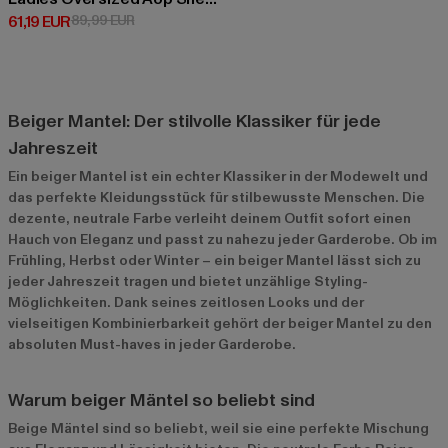
Derzeitiger Preis: 61,19 EUR
Aktionspreis: 89,99 EUR
61,19 EUR
89,99 EUR
Beiger Mantel: Der stilvolle Klassiker für jede
Jahreszeit
Ein beiger Mantel ist ein echter Klassiker in der Modewelt und
das perfekte Kleidungsstück für stilbewusste Menschen. Die
dezente, neutrale Farbe verleiht deinem Outfit sofort einen
Hauch von Eleganz und passt zu nahezu jeder Garderobe. Ob im
Frühling, Herbst oder Winter – ein beiger Mantel lässt sich zu
jeder Jahreszeit tragen und bietet unzählige Styling-
Möglichkeiten. Dank seines zeitlosen Looks und der
vielseitigen Kombinierbarkeit gehört der beiger Mantel zu den
absoluten Must-haves in jeder Garderobe.
Warum beiger Mäntel so beliebt sind
Beige Mäntel sind so beliebt, weil sie eine perfekte Mischung