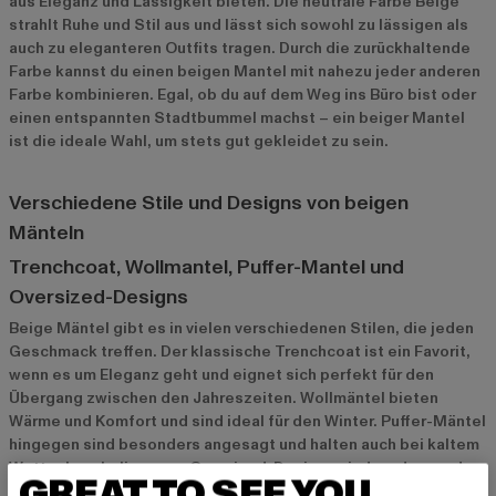
aus Eleganz und Lässigkeit bieten. Die neutrale Farbe Beige
strahlt Ruhe und Stil aus und lässt sich sowohl zu lässigen als
auch zu eleganteren Outfits tragen. Durch die zurückhaltende
Farbe kannst du einen beigen Mantel mit nahezu jeder anderen
Farbe kombinieren. Egal, ob du auf dem Weg ins Büro bist oder
einen entspannten Stadtbummel machst – ein beiger Mantel
ist die ideale Wahl, um stets gut gekleidet zu sein.
Verschiedene Stile und Designs von beigen
Mänteln
Trenchcoat, Wollmantel, Puffer-Mantel und
Oversized-Designs
Beige Mäntel gibt es in vielen verschiedenen Stilen, die jeden
Geschmack treffen. Der klassische Trenchcoat ist ein Favorit,
wenn es um Eleganz geht und eignet sich perfekt für den
Übergang zwischen den Jahreszeiten. Wollmäntel bieten
Wärme und Komfort und sind ideal für den Winter. Puffer-Mäntel
hingegen sind besonders angesagt und halten auch bei kaltem
Wetter kuschelig warm. Oversized-Designs sind modern und
GREAT TO SEE YOU
trendy und sorgen für einen lässigen, coolen Look.