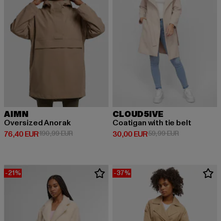
AIMN
CLOUD5IVE
Oversized Anorak
Coatigan with tie belt
Derzeitiger Preis: 76,40 EUR
Aktionspreis: 190,99 EUR
Derzeitiger Preis: 30,00 EUR
Aktionspreis:
76,40 EUR
190,99 EUR
30,00 EUR
59,99 EUR
-21%
-37%