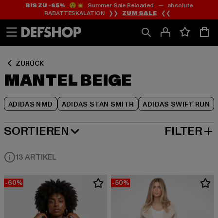
BIS ZU -65%
😲💥 Summer Sale Reloaded — absolute
Zum
Zum
Zum
RABATTESKALATION ❯❯
ZUM SALE
❮❮
Inhalt
Fußzeile
Produktraster
springen
springen
springen
ZURÜCK
MANTEL BEIGE
ADIDAS NMD
ADIDAS STAN SMITH
ADIDAS SWIFT RUN
SORTIEREN
FILTER
BELIEBTESTE
13 ARTIKEL
-60%
-50%