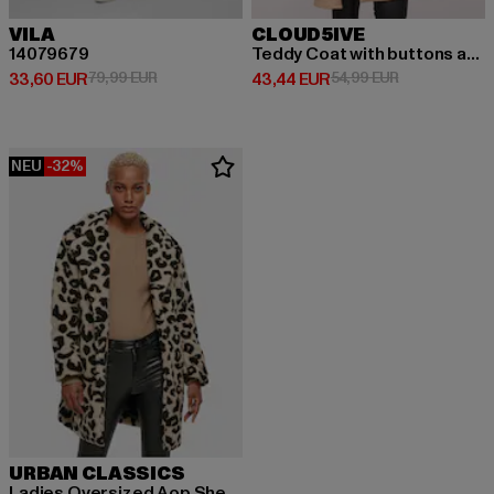
VILA
CLOUD5IVE
14079679
Teddy Coat with buttons and chest pockets
Derzeitiger Preis: 33,60 EUR
Aktionspreis: 79,99 EUR
Derzeitiger Preis: 43,44 EUR
Aktionspreis:
33,60 EUR
79,99 EUR
43,44 EUR
54,99 EUR
NEU
-32%
URBAN CLASSICS
Ladies Oversized Aop Sherpa