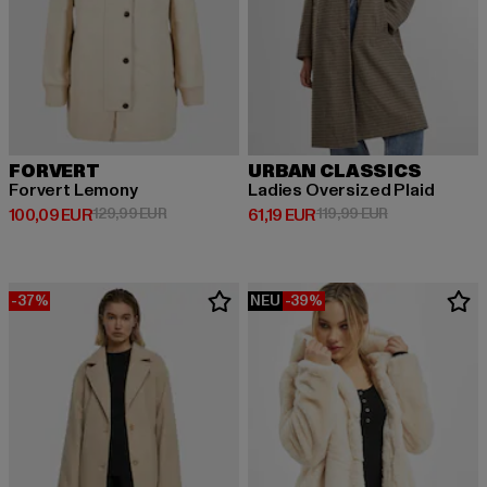
FORVERT
URBAN CLASSICS
Forvert Lemony
Ladies Oversized Plaid
Derzeitiger Preis: 100,09 EUR
Aktionspreis: 129,99 EUR
Derzeitiger Preis: 61,19 EUR
Aktionspreis: 
100,09 EUR
129,99 EUR
61,19 EUR
119,99 EUR
-37%
NEU
-39%