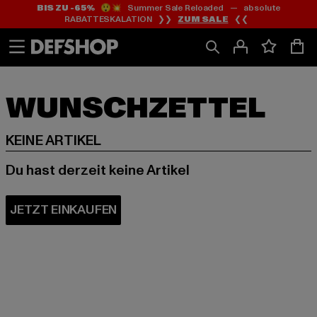
BIS ZU -65%
😲💥 Summer Sale Reloaded — absolute
Zum
Zum
RABATTESKALATION ❯❯
ZUM SALE
❮❮
Inhalt
Fußzeile
springen
springen
WUNSCHZETTEL
KEINE ARTIKEL
Du hast derzeit keine Artikel
JETZT EINKAUFEN