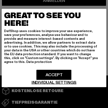
ANMELDEN
Informationen dazu, wie DefShop mit Deinen Daten umgeht, findest Du
GREAT TO SEE YOU
in unserer Datenschutzerklärung. Du kannst Dich jederzeit kostenfei
abmelden.
Datenschutzerklärung lesen.
HERE!
DefShop uses cookies to improve your use experience,
save your preferences, analyse use behaviour and to
Play market
App store
provide and measure interest-based contents and
advertising. In addition, we allow partners to extract data
or to use cookies. This may also include the processing of
your data in the USA or other countries which do not have
the EU data protection standard. If you want to change
this, click on "Custom settings". By clicking on "Accept" you
Instagram
Facebook
YouTube
agree to this.
Data protection
ACCEPT
INDIVIDUAL SETTINGS
KOSTENLOSE RETOURE
TIEFPREISGARANTIE