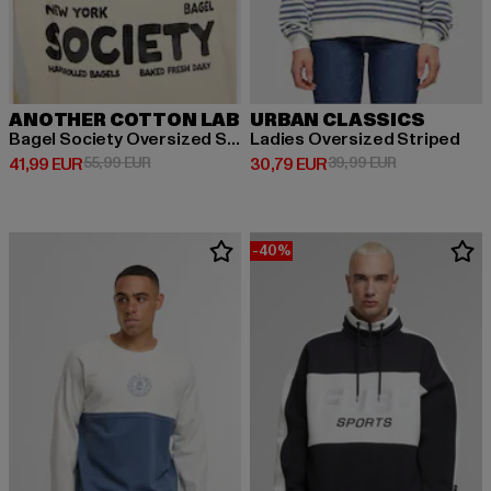
ANOTHER COTTON LAB
URBAN CLASSICS
Bagel Society Oversized Sweater
Ladies Oversized Striped
Derzeitiger Preis: 41,99 EUR
Aktionspreis: 55,99 EUR
Derzeitiger Preis: 30,79 EUR
Aktionspreis:
41,99 EUR
55,99 EUR
30,79 EUR
39,99 EUR
-40%