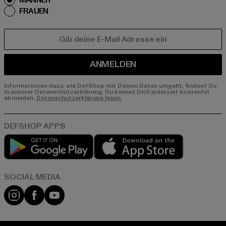
MÄNNER
FRAUEN
E-MAIL
ANMELDEN
Informationen dazu, wie DefShop mit Deinen Daten umgeht, findest Du
in unserer Datenschutzerklärung. Du kannst Dich jederzeit kostenfei
abmelden.
Datenschutzerklärung lesen.
Play market
App store
Instagram
Facebook
YouTube