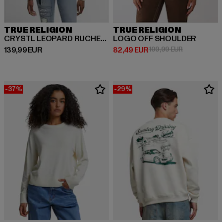
TRUE RELIGION
TRUE RELIGION
CRYSTL LEOPARD RUCHED SLVS
LOGO OFF SHOULDER
Derzeitiger Preis: 139,99 EUR
Derzeitiger Preis: 82,49 EUR
Aktionspreis
139,99 EUR
82,49 EUR
109,99 EUR
-37%
-29%