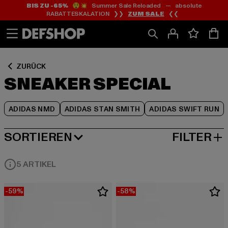
BIS ZU -65%
😲💥 Summer Sale Reloaded — absolute
Zum
Zum
Zum
RABATTESKALATION ❯❯
ZUM SALE
❮❮
Inhalt
Fußzeile
Produktraster
springen
springen
springen
ZURÜCK
SNEAKER SPECIAL
ADIDAS NMD
ADIDAS STAN SMITH
ADIDAS SWIFT RUN
SORTIEREN
FILTER
BELIEBTESTE
5 ARTIKEL
-59%
-58%