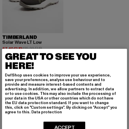
TIMBERLAND
Solar Wave LT Low
Derzeitiger Preis: 57,40 EUR
Aktionspreis: 139,99 EUR
57,40 EUR
139,99 EUR
GREAT TO SEE YOU
HERE!
DefShop uses cookies to improve your use experience,
save your preferences, analyse use behaviour and to
MELDE DICH AN, UM
provide and measure interest-based contents and
advertising. In addition, we allow partners to extract data
or to use cookies. This may also include the processing of
INSPIRIERT ZU BLEI
your data in the USA or other countries which do not have
the EU data protection standard. If you want to change
BEN!
this, click on "Custom settings". By clicking on "Accept" you
agree to this.
Data protection
Melde dich hier für unseren Newsletter an und
ACCEPT
erhalte künftig Informationen über aktuelle Tre