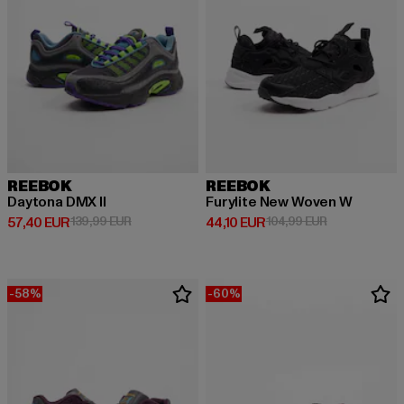
REEBOK
REEBOK
Daytona DMX II
Furylite New Woven W
Derzeitiger Preis: 57,40 EUR
Aktionspreis: 139,99 EUR
Derzeitiger Preis: 44,10 EUR
Aktionspreis:
57,40 EUR
139,99 EUR
44,10 EUR
104,99 EUR
-58%
-60%