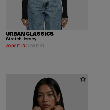
URBAN CLASSICS
Stretch Jersey
Derzeitiger Preis: 20,00 EUR
Aktionspreis: 22,99 EUR
20,00 EUR
22,99 EUR