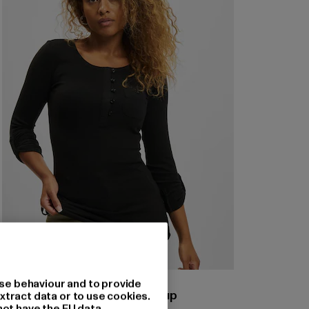
URBAN CLASSICS
se behaviour and to provide
Ladies Long Rib Pocket Turnup
xtract data or to use cookies.
not have the EU data