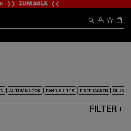
ION ❯❯
ZUM SALE
❮❮
EN
AUTUMN LOOK
BAND SHIRTS
BIKERJACKEN
BLUME
FILTER