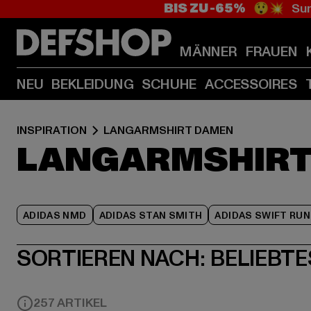
BIS ZU -65%
😲💥 Sum
MÄNNER
FRAUEN
NEU
BEKLEIDUNG
SCHUHE
ACCESSOIRES
INSPIRATION
LANGARMSHIRT DAMEN
LANGARMSHIRT
ADIDAS NMD
ADIDAS STAN SMITH
ADIDAS SWIFT RUN
SORTIEREN NACH:
BELIEBTE
257 ARTIKEL