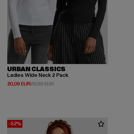
URBAN CLASSICS
Ladies Wide Neck 2 Pack
Derzeitiger Preis: 20,09 EUR
Aktionspreis: 29,99 EUR
20,09 EUR
29,99 EUR
-52%