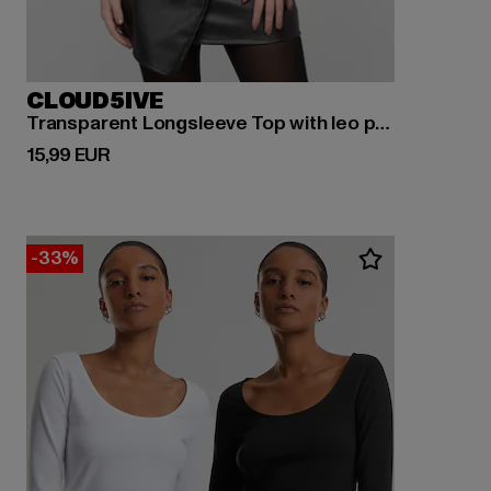
CLOUD5IVE
Transparent Longsleeve Top with leo pattern
Derzeitiger Preis: 15,99 EUR
15,99 EUR
-33%