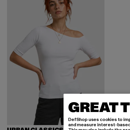
GREAT T
DefShop uses cookies to imp
and measure interest-based c
This may also include the pr